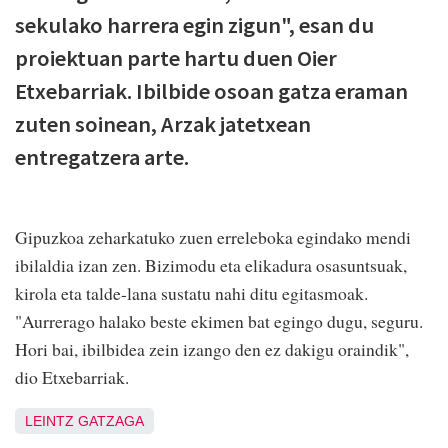
sekulako harrera egin zigun", esan du
proiektuan parte hartu duen Oier
Etxebarriak. Ibilbide osoan gatza eraman
zuten soinean, Arzak jatetxean
entregatzera arte.
Gipuzkoa zeharkatuko zuen erreleboka egindako mendi
ibilaldia izan zen. Bizimodu eta elikadura osasuntsuak,
kirola eta talde-lana sustatu nahi ditu egitasmoak.
"Aurrerago halako beste ekimen bat egingo dugu, seguru.
Hori bai, ibilbidea zein izango den ez dakigu oraindik",
dio Etxebarriak.
LEINTZ GATZAGA