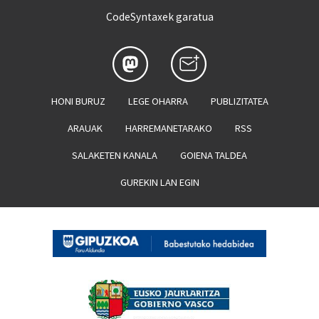
CodeSyntaxek garatua
HONI BURUZ
LEGE OHARRA
PUBLIZITATEA
ARAUAK
HARREMANETARAKO
RSS
SALAKETEN KANALA
GOIENA TALDEA
GUREKIN LAN EGIN