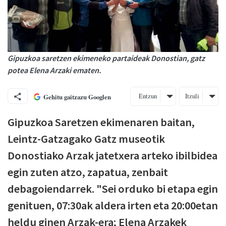
Gipuzkoa saretzen ekimeneko partaideak Donostian, gatz
potea Elena Arzaki ematen.
Entzun
Itzuli
Gehitu gaitzazu Googlen
Gipuzkoa Saretzen ekimenaren baitan,
Leintz-Gatzagako Gatz museotik
Donostiako Arzak jatetxera arteko ibilbidea
egin zuten atzo, zapatua, zenbait
debagoiendarrek. "Sei orduko bi etapa egin
genituen, 07:30ak aldera irten eta 20:00etan
heldu ginen Arzak-era; Elena Arzakek