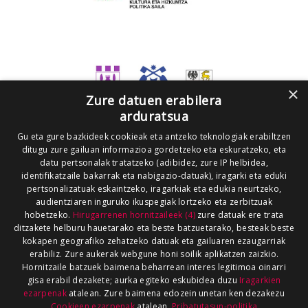
×
Zure datuen erabilera
arduratsua
Gu eta gure bazkideek cookieak eta antzeko teknologiak erabiltzen
ditugu zure gailuan informazioa gordetzeko eta eskuratzeko, eta
datu pertsonalak tratatzeko (adibidez, zure IP helbidea,
identifikatzaile bakarrak eta nabigazio-datuak), iragarki eta eduki
pertsonalizatuak eskaintzeko, iragarkiak eta edukia neurtzeko,
audientziaren inguruko ikuspegiak lortzeko eta zerbitzuak
hobetzeko.
Hirugarrenen hornitzaileek (4)
zure datuak ere trata
ditzakete helburu hauetarako eta beste batzuetarako, besteak beste
kokapen geografiko zehatzeko datuak eta gailuaren ezaugarriak
erabiliz. Zure aukerak webgune honi soilik aplikatzen zaizkio.
Hornitzaile batzuek baimena beharrean interes legitimoa oinarri
gisa erabil dezakete; aurka egiteko eskubidea duzu
Iragarkien
ezarpenak
atalean. Zure baimena edozein unetan ken dezakezu
Cookieen ezarpenak
atalean.
Pribatutasun-politika