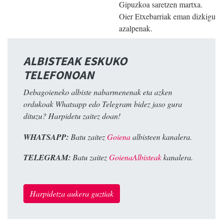
Gipuzkoa saretzen martxa.
Oier Etxebarriak eman dizkigu
azalpenak.
ALBISTEAK ESKUKO
TELEFONOAN
Debagoieneko albiste nabarmenenak eta azken
ordukoak Whatsapp edo Telegram bidez jaso gura
dituzu? Harpidetu zaitez doan!
WHATSAPP:
Batu zaitez
Goiena
albisteen kanalera.
TELEGRAM:
Batu zaitez
GoienaAlbisteak
kanalera.
Harpidetza aukera guztiak