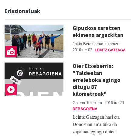
Erlazionatuak
Gipuzkoa saretzen
ekimena argazkitan
Jokin Bereziartua Lizarazu
2016 urr 02
LEINTZ GATZAGA
Oier Etxeberria:
"Taldeetan
erreleboka egingo
ditugu 87
kilometroak"
Goiena Telebista
2016 ira 29
DEBAGOIENA
Leintz Gatzagan hasi eta
Donostian amaituko da
zapatuan egingo duten