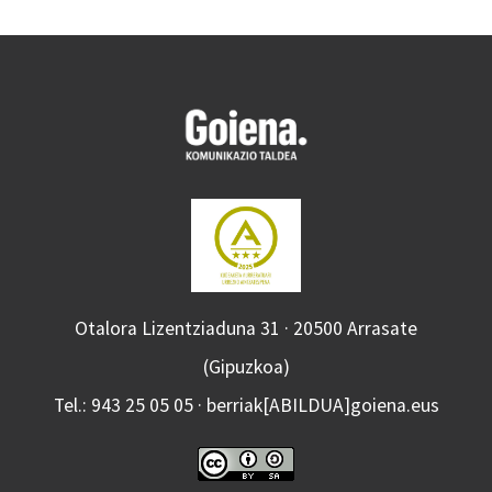
Otalora Lizentziaduna 31 · 20500 Arrasate
(Gipuzkoa)
Tel.: 943 25 05 05 · berriak[ABILDUA]goiena.eus