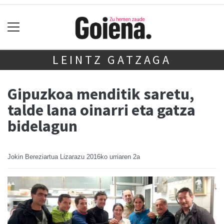
LEINTZ GATZAGA
Gipuzkoa menditik saretu,
talde lana oinarri eta gatza
bidelagun
Jokin Bereziartua Lizarazu
2016ko urriaren 2a