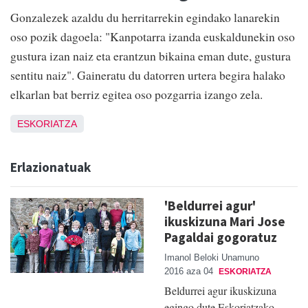
Gonzalezek azaldu du herritarrekin egindako lanarekin
oso pozik dagoela: "Kanpotarra izanda euskaldunekin oso
gustura izan naiz eta erantzun bikaina eman dute, gustura
sentitu naiz". Gaineratu du datorren urtera begira halako
elkarlan bat berriz egitea oso pozgarria izango zela.
ESKORIATZA
Erlazionatuak
'Beldurrei agur'
ikuskizuna Mari Jose
Pagaldai gogoratuz
Imanol Beloki Unamuno
2016 aza 04
ESKORIATZA
Beldurrei agur ikuskizuna
egingo dute Eskoriatzako