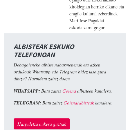
kiroldegian herriko elkarte eta
eragile kultural ezberdinek
Mari Jose Pagaldai
eskoriatzarra gogor…
ALBISTEAK ESKUKO
TELEFONOAN
Debagoieneko albiste nabarmenenak eta azken
ordukoak Whatsapp edo Telegram bidez jaso gura
dituzu? Harpidetu zaitez doan!
WHATSAPP:
Batu zaitez
Goiena
albisteen kanalera.
TELEGRAM:
Batu zaitez
GoienaAlbisteak
kanalera.
Harpidetza aukera guztiak