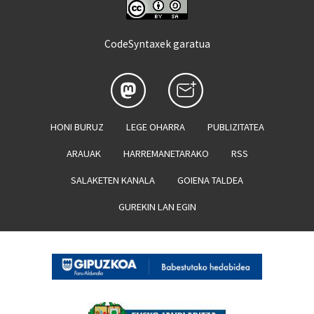
CodeSyntaxek garatua
HONI BURUZ
LEGE OHARRA
PUBLIZITATEA
ARAUAK
HARREMANETARAKO
RSS
SALAKETEN KANALA
GOIENA TALDEA
GUREKIN LAN EGIN