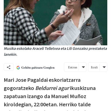
Musika eskolako Araceli Telletxea eta Lili Gonzalez prestaketa
lanekin.
Entzun
Itzuli
Gehitu gaitzazu Googlen
Mari Jose Pagaldai eskoriatzarra
gogoratzeko
Beldurrei agur
ikuskizuna
zapatuan izango da Manuel Muñoz
kiroldegian, 22:00etan. Herriko talde