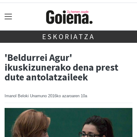
ESKORIATZA
'Beldurrei Agur'
ikuskizunerako dena prest
dute antolatzaileek
Imanol Beloki Unamuno
2016ko azaroaren 10a