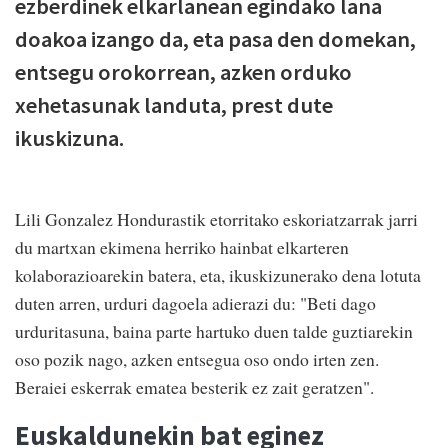
ezberdinek elkarlanean egindako lana
doakoa izango da, eta pasa den domekan,
entsegu orokorrean, azken orduko
xehetasunak landuta, prest dute
ikuskizuna.
Lili Gonzalez Hondurastik etorritako eskoriatzarrak jarri
du martxan ekimena herriko hainbat elkarteren
kolaborazioarekin batera, eta, ikuskizunerako dena lotuta
duten arren, urduri dagoela adierazi du: "Beti dago
urduritasuna, baina parte hartuko duen talde guztiarekin
oso pozik nago, azken entsegua oso ondo irten zen.
Beraiei eskerrak ematea besterik ez zait geratzen".
Euskaldunekin bat eginez