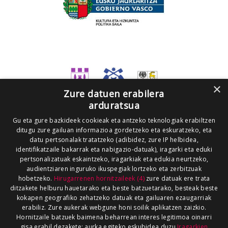
×
Zure datuen erabilera
arduratsua
Gu eta gure bazkideek cookieak eta antzeko teknologiak erabiltzen
ditugu zure gailuan informazioa gordetzeko eta eskuratzeko, eta
datu pertsonalak tratatzeko (adibidez, zure IP helbidea,
identifikatzaile bakarrak eta nabigazio-datuak), iragarki eta eduki
pertsonalizatuak eskaintzeko, iragarkiak eta edukia neurtzeko,
audientziaren inguruko ikuspegiak lortzeko eta zerbitzuak
hobetzeko.
Hirugarrenen hornitzaileek (4)
zure datuak ere trata
ditzakete helburu hauetarako eta beste batzuetarako, besteak beste
kokapen geografiko zehatzeko datuak eta gailuaren ezaugarriak
erabiliz. Zure aukerak webgune honi soilik aplikatzen zaizkio.
Hornitzaile batzuek baimena beharrean interes legitimoa oinarri
gisa erabil dezakete; aurka egiteko eskubidea duzu
Iragarkien