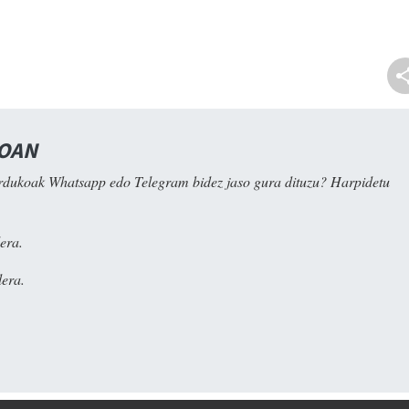
NOAN
rdukoak Whatsapp edo Telegram bidez jaso gura dituzu? Harpidetu
era.
era.