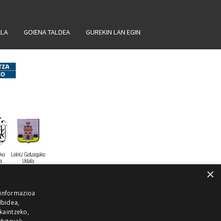
ALA
GOIENA TALDEA
GUREKIN LAN EGIN
×
 informazioa
lbidea,
skaintzeko,