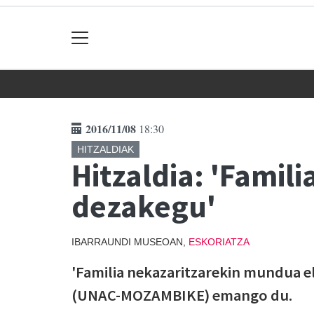
2016/11/08
18:30
HITZALDIAK
Hitzaldia: 'Famil
dezakegu'
IBARRAUNDI MUSEOAN,
ESKORIATZA
'Familia nekazaritzarekin mundua el
(UNAC-MOZAMBIKE) emango du.