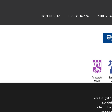
HONI BURUZ
LEGE OHARRA
PUBLIZIT
Gu eta gure
gordet
identifika