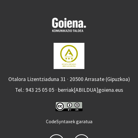
Otalora Lizentziaduna 31 · 20500 Arrasate (Gipuzkoa)
Tel.: 943 25 05 05 · berriak[ABILDUA]goiena.eus
CodeSyntaxek garatua