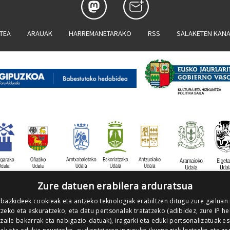
ATEA
ARAUAK
HARREMANETARAKO
RSS
SALAKETEN KAN
Zure datuen erabilera arduratsua
 bazkideek cookieak eta antzeko teknologiak erabiltzen ditugu zure gailuan
zeko eta eskuratzeko, eta datu pertsonalak tratatzeko (adibidez, zure IP he
tzaile bakarrak eta nabigazio-datuak), iragarki eta eduki pertsonalizatuak e