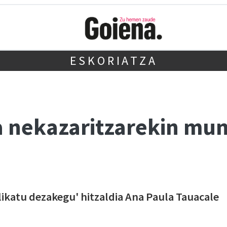
ESKORIATZA
ia nekazaritzarekin mu
ikatu dezakegu' hitzaldia Ana Paula Tauacale