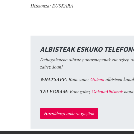
Hizkuntza:
EUSKARA
ALBISTEAK ESKUKO TELEFO
Debagoieneko albiste nabarmenenak eta azken o
zaitez doan!
WHATSAPP:
Batu zaitez
Goiena
albisteen kanal
TELEGRAM:
Batu zaitez
GoienaAlbisteak
kanal
Harpidetza aukera guztiak