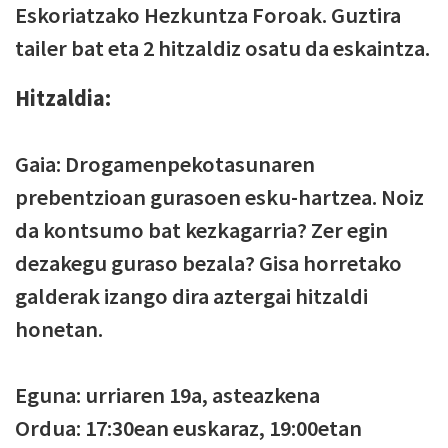
Eskoriatzako Hezkuntza Foroak. Guztira
tailer bat eta 2 hitzaldiz osatu da eskaintza.
Hitzaldia:
Gaia: Drogamenpekotasunaren
prebentzioan gurasoen esku-hartzea. Noiz
da kontsumo bat kezkagarria? Zer egin
dezakegu guraso bezala? Gisa horretako
galderak izango dira aztergai hitzaldi
honetan.
Eguna: urriaren 19a, asteazkena
Ordua: 17:30ean euskaraz, 19:00etan