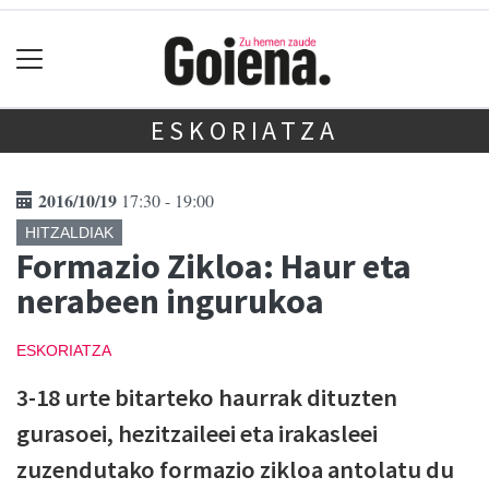
ESKORIATZA
2016/10/19
17:30 - 19:00
HITZALDIAK
Formazio Zikloa: Haur eta
nerabeen ingurukoa
ESKORIATZA
3-18 urte bitarteko haurrak dituzten
gurasoei, hezitzaileei eta irakasleei
zuzendutako formazio zikloa antolatu du