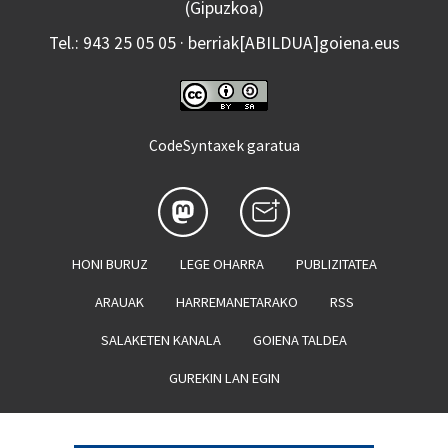
(Gipuzkoa)
Tel.: 943 25 05 05 · berriak[ABILDUA]goiena.eus
CodeSyntaxek garatua
HONI BURUZ
LEGE OHARRA
PUBLIZITATEA
ARAUAK
HARREMANETARAKO
RSS
SALAKETEN KANALA
GOIENA TALDEA
GUREKIN LAN EGIN