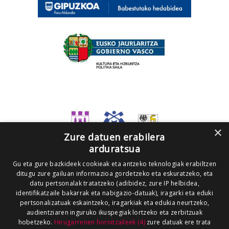
×
Zure datuen erabilera
arduratsua
Gu eta gure bazkideek cookieak eta antzeko teknologiak erabiltzen
ditugu zure gailuan informazioa gordetzeko eta eskuratzeko, eta
datu pertsonalak tratatzeko (adibidez, zure IP helbidea,
identifikatzaile bakarrak eta nabigazio-datuak), iragarki eta eduki
pertsonalizatuak eskaintzeko, iragarkiak eta edukia neurtzeko,
audientziaren inguruko ikuspegiak lortzeko eta zerbitzuak
hobetzeko.
Hirugarrenen hornitzaileek (4)
zure datuak ere trata