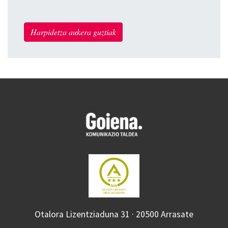
Harpidetza aukera guztiak
Otalora Lizentziaduna 31 · 20500 Arrasate