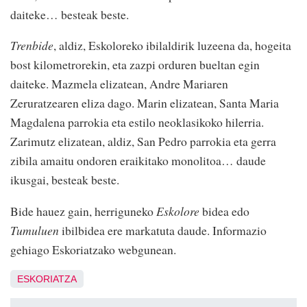
daiteke… besteak beste.
Trenbide
, aldiz, Eskoloreko ibilaldirik luzeena da, hogeita
bost kilometrorekin, eta zazpi orduren bueltan egin
daiteke. Mazmela elizatean, Andre Mariaren
Zeruratzearen eliza dago. Marin elizatean, Santa Maria
Magdalena parrokia eta estilo neoklasikoko hilerria.
Zarimutz elizatean, aldiz, San Pedro parrokia eta gerra
zibila amaitu ondoren eraikitako monolitoa… daude
ikusgai, besteak beste.
Bide hauez gain, herriguneko
Eskolore
bidea edo
Tumuluen
ibilbidea ere markatuta daude. Informazio
gehiago Eskoriatzako webgunean.
ESKORIATZA