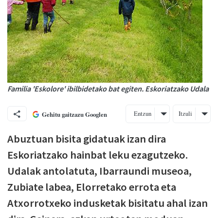
Familia 'Eskolore' ibilbidetako bat egiten. Eskoriatzako Udala
Entzun
Itzuli
Gehitu gaitzazu Googlen
Abuztuan bisita gidatuak izan dira
Eskoriatzako hainbat leku ezagutzeko.
Udalak antolatuta, Ibarraundi museoa,
Zubiate labea, Elorretako errota eta
Atxorrotxeko indusketak bisitatu ahal izan