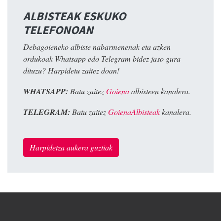
ALBISTEAK ESKUKO
TELEFONOAN
Debagoieneko albiste nabarmenenak eta azken
ordukoak Whatsapp edo Telegram bidez jaso gura
dituzu? Harpidetu zaitez doan!
WHATSAPP:
Batu zaitez
Goiena
albisteen kanalera.
TELEGRAM:
Batu zaitez
GoienaAlbisteak
kanalera.
Harpidetza aukera guztiak