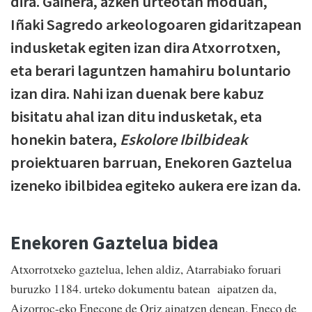
dira. Gainera, azken urteotan moduan,
Iñaki Sagredo arkeologoaren gidaritzapean
indusketak egiten izan dira Atxorrotxen,
eta berari laguntzen hamahiru boluntario
izan dira. Nahi izan duenak bere kabuz
bisitatu ahal izan ditu indusketak, eta
honekin batera,
Eskolore Ibilbideak
proiektuaren barruan, Enekoren Gaztelua
izeneko ibilbidea egiteko aukera ere izan da.
Enekoren Gaztelua bidea
Atxorrotxeko gaztelua, lehen aldiz, Atarrabiako foruari
buruzko 1184. urteko dokumentu batean aipatzen da,
Aizorroç-eko Enecone de Oriz aipatzen denean. Eneco de