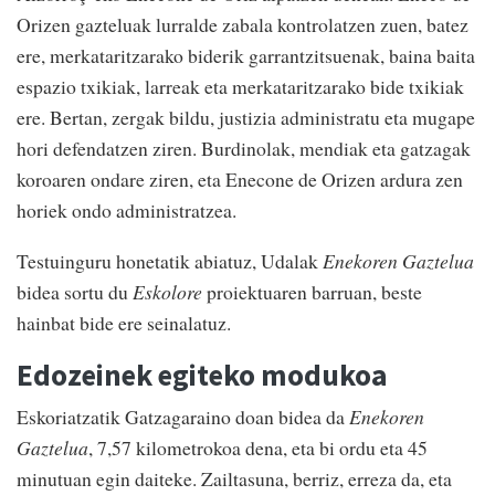
Orizen gazteluak lurralde zabala kontrolatzen zuen, batez
ere, merkataritzarako biderik garrantzitsuenak, baina baita
espazio txikiak, larreak eta merkataritzarako bide txikiak
ere. Bertan, zergak bildu, justizia administratu eta mugape
hori defendatzen ziren. Burdinolak, mendiak eta gatzagak
koroaren ondare ziren, eta Enecone de Orizen ardura zen
horiek ondo administratzea.
Testuinguru honetatik abiatuz, Udalak
Enekoren Gaztelua
bidea sortu du
Eskolore
proiektuaren barruan, beste
hainbat bide ere seinalatuz.
Edozeinek egiteko modukoa
Eskoriatzatik Gatzagaraino doan bidea da
Enekoren
Gaztelua
, 7,57 kilometrokoa dena, eta bi ordu eta 45
minutuan egin daiteke. Zailtasuna, berriz, erreza da, eta