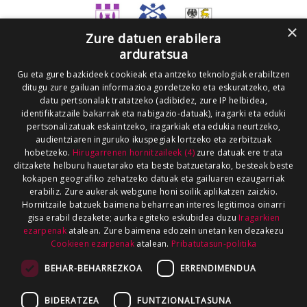
×
Zure datuen erabilera
arduratsua
Gu eta gure bazkideek cookieak eta antzeko teknologiak erabiltzen
ditugu zure gailuan informazioa gordetzeko eta eskuratzeko, eta
datu pertsonalak tratatzeko (adibidez, zure IP helbidea,
identifikatzaile bakarrak eta nabigazio-datuak), iragarki eta eduki
pertsonalizatuak eskaintzeko, iragarkiak eta edukia neurtzeko,
audientziaren inguruko ikuspegiak lortzeko eta zerbitzuak
hobetzeko.
Hirugarrenen hornitzaileek (4)
zure datuak ere trata
ditzakete helburu hauetarako eta beste batzuetarako, besteak beste
kokapen geografiko zehatzeko datuak eta gailuaren ezaugarriak
erabiliz. Zure aukerak webgune honi soilik aplikatzen zaizkio.
Hornitzaile batzuek baimena beharrean interes legitimoa oinarri
gisa erabil dezakete; aurka egiteko eskubidea duzu
Iragarkien
ezarpenak
atalean. Zure baimena edozein unetan ken dezakezu
Cookieen ezarpenak
atalean.
Pribatutasun-politika
BEHAR-BEHARREZKOA
ERRENDIMENDUA
BIDERATZEA
FUNTZIONALTASUNA