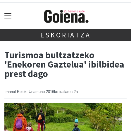
ESKORIATZA
Turismoa bultzatzeko
'Enekoren Gaztelua' ibilbidea
prest dago
Imanol Beloki Unamuno
2016ko irailaren 2a