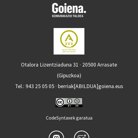
Otalora Lizentziaduna 31 · 20500 Arrasate
(Gipuzkoa)
Tel.: 943 25 05 05 · berriak[ABILDUA]goiena.eus
CodeSyntaxek garatua