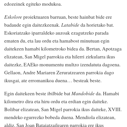
edozeinek egiteko modukoa.
Eskolore
proiektuaren barruan, beste hainbat bide ere
badaude egin daitezkeenak.
Latabide
da horietako bat.
Eskoriatzako iparraldeko auzoak ezagutzeko parada
ematen du, eta lau ordu eta hamabost minutuan egin
daitekeen hamabi kilometroko bidea da. Bertan, Apotzaga
elizatean, San Migel parrokia eta hilerri zirkularra ikus
daitezke, EAEko monumentu multzo izendatuta dagoena.
Gellaon, Andre Mariaren Zeruratzearen parrokia dago
ikusgai, ate erromanikoa duena… besteak beste.
Egin daitekeen beste ibilbide bat
Mandobide
da. Hamabi
kilometro dira eta hiru ordu eta erdian egin daiteke.
Bolibar elizatean, San Migel parrokia ikus daiteke, XVIII.
mendeko egurrezko bobeda duena. Mendiola elizatean,
aldiz, San Joan Bataiatzailearen parrokia ere ikus