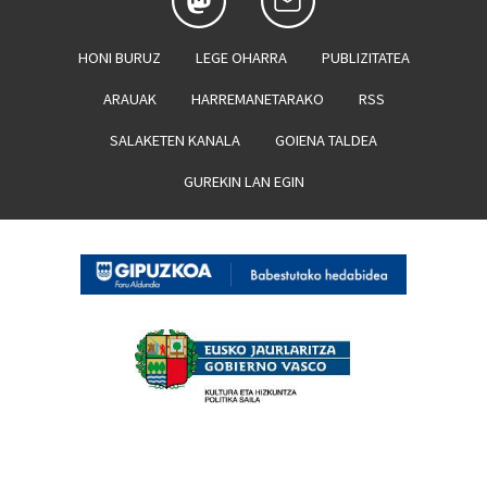
HONI BURUZ
LEGE OHARRA
PUBLIZITATEA
ARAUAK
HARREMANETARAKO
RSS
SALAKETEN KANALA
GOIENA TALDEA
GUREKIN LAN EGIN