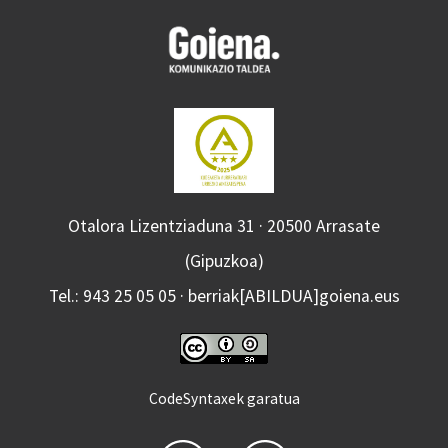
Otalora Lizentziaduna 31 · 20500 Arrasate
(Gipuzkoa)
Tel.: 943 25 05 05 · berriak[ABILDUA]goiena.eus
CodeSyntaxek garatua