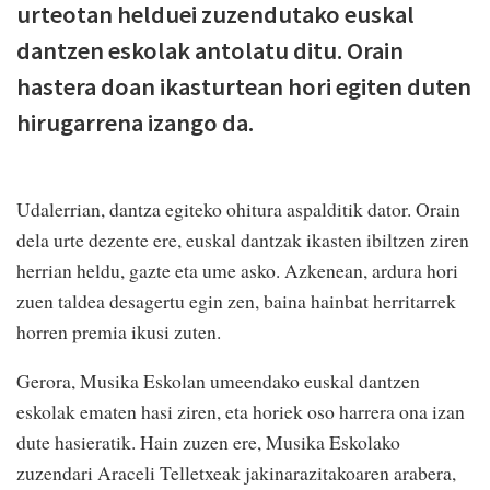
urteotan helduei zuzendutako euskal
dantzen eskolak antolatu ditu. Orain
hastera doan ikasturtean hori egiten duten
hirugarrena izango da.
Udalerrian, dantza egiteko ohitura aspalditik dator. Orain
dela urte dezente ere, euskal dantzak ikasten ibiltzen ziren
herrian heldu, gazte eta ume asko. Azkenean, ardura hori
zuen taldea desagertu egin zen, baina hainbat herritarrek
horren premia ikusi zuten.
Gerora, Musika Eskolan umeendako euskal dantzen
eskolak ematen hasi ziren, eta horiek oso harrera ona izan
dute hasieratik. Hain zuzen ere, Musika Eskolako
zuzendari Araceli Telletxeak jakinarazitakoaren arabera,