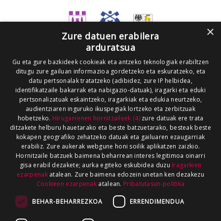
×
Zure datuen erabilera
arduratsua
Gu eta gure bazkideek cookieak eta antzeko teknologiak erabiltzen
ditugu zure gailuan informazioa gordetzeko eta eskuratzeko, eta
datu pertsonalak tratatzeko (adibidez, zure IP helbidea,
identifikatzaile bakarrak eta nabigazio-datuak), iragarki eta eduki
pertsonalizatuak eskaintzeko, iragarkiak eta edukia neurtzeko,
audientziaren inguruko ikuspegiak lortzeko eta zerbitzuak
hobetzeko.
Hirugarrenen hornitzaileek (4)
zure datuak ere trata
ditzakete helburu hauetarako eta beste batzuetarako, besteak beste
kokapen geografiko zehatzeko datuak eta gailuaren ezaugarriak
erabiliz. Zure aukerak webgune honi soilik aplikatzen zaizkio.
Hornitzaile batzuek baimena beharrean interes legitimoa oinarri
gisa erabil dezakete; aurka egiteko eskubidea duzu
Iragarkien
ezarpenak
atalean. Zure baimena edozein unetan ken dezakezu
Cookieen ezarpenak
atalean.
Pribatutasun-politika
BEHAR-BEHARREZKOA
ERRENDIMENDUA