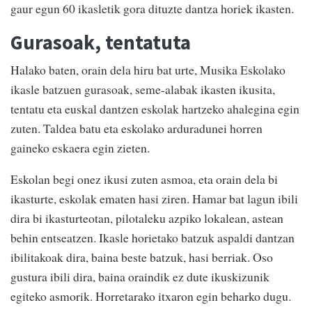
gaur egun 60 ikasletik gora dituzte dantza horiek ikasten.
Gurasoak, tentatuta
Halako baten, orain dela hiru bat urte, Musika Eskolako
ikasle batzuen gurasoak, seme-alabak ikasten ikusita,
tentatu eta euskal dantzen eskolak hartzeko ahalegina egin
zuten. Taldea batu eta eskolako arduradunei horren
gaineko eskaera egin zieten.
Eskolan begi onez ikusi zuten asmoa, eta orain dela bi
ikasturte, eskolak ematen hasi ziren. Hamar bat lagun ibili
dira bi ikasturteotan, pilotaleku azpiko lokalean, astean
behin entseatzen. Ikasle horietako batzuk aspaldi dantzan
ibilitakoak dira, baina beste batzuk, hasi berriak. Oso
gustura ibili dira, baina oraindik ez dute ikuskizunik
egiteko asmorik. Horretarako itxaron egin beharko dugu.