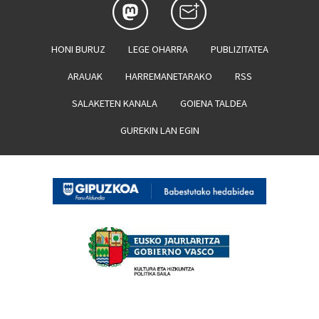
HONI BURUZ
LEGE OHARRA
PUBLIZITATEA
ARAUAK
HARREMANETARAKO
RSS
SALAKETEN KANALA
GOIENA TALDEA
GUREKIN LAN EGIN