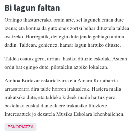
Bi lagun faltan
Oraingo ikasturterako, orain arte, sei lagunek eman dute
izena; eta kontua da gutxienez zortzi behar dituztela taldea
osatzeko. Horregatik, dei egin dute jende gehiago anima
dadin. Taldean, gehienez, hamar lagun hartuko dituzte.
Taldea osatuz gero, urrian hasiko dituzte eskolak. Astean
ordu bat egingo dute, pilotaleku azpiko lokalean.
Ainhoa Kortazar eskoriatzarra eta Ainara Kortabarria
arrasatearra dira talde horren irakasleak. Hasiera maila
irakatsiko dute, eta taldeko kideek maila hartuz gero,
bestelako euskal dantzak ere irakatsiko lituzkete.
Interesatuek jo dezatela Musika Eskolara lehenbailehen.
ESKORIATZA