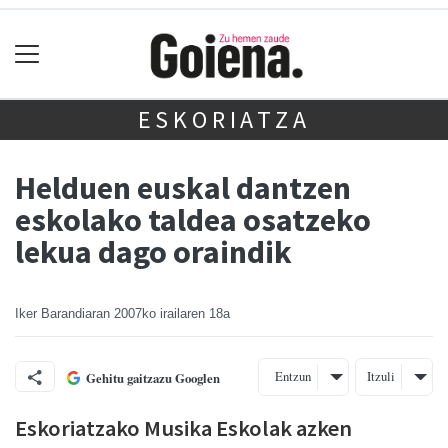
ESKORIATZA
Helduen euskal dantzen
eskolako taldea osatzeko
lekua dago oraindik
Iker Barandiaran
2007ko irailaren 18a
Entzun
Itzuli
Gehitu gaitzazu Googlen
Eskoriatzako Musika Eskolak azken