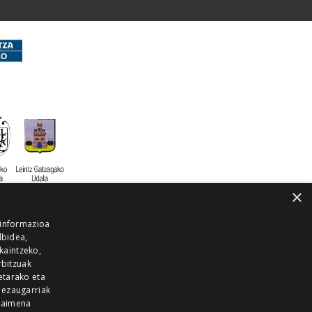
×
 informazioa
lbidea,
skaintzeko,
rbitzuak
etarako eta
 ezaugarriak
 baimena