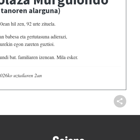
itanoren alarguna)
ean hil zen, 92 urte zituela.
n babesa eta gertutasuna adierazi,
 gurekin egon zareten guztioi.
ndi bat. familiaren izenean. Mila esker.
026ko uztailaren 2an