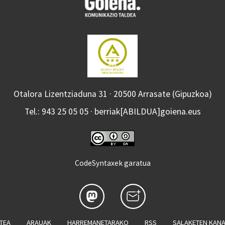
Otalora Lizentziaduna 31 · 20500 Arrasate (Gipuzkoa)
Tel.: 943 25 05 05 · berriak[ABILDUA]goiena.eus
CodeSyntaxek garatua
ATEA
ARAUAK
HARREMANETARAKO
RSS
SALAKETEN KAN