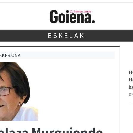
ESKELAK
SKER ONA
He
Ho
ha
05
olaza Murguiondo