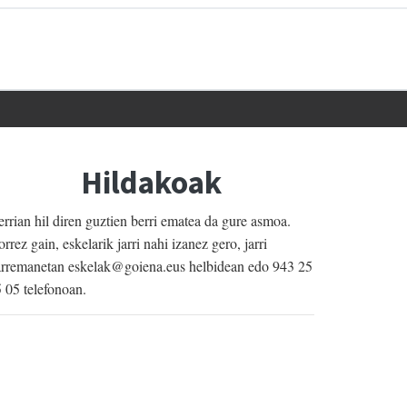
Hildakoak
rrian hil diren guztien berri ematea da gure asmoa.
rrez gain, eskelarik jarri nahi izanez gero, jarri
rremanetan eskelak@goiena.eus helbidean edo 943 25
 05 telefonoan.