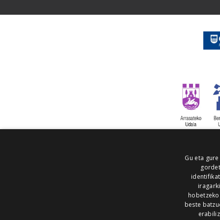
Gu eta gure
gordet
identifika
iragark
hobetzeko
beste batzu
erabili