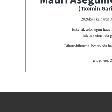
(Txomin Gar
2026ko ekainaren 30
Eskerrik asko egun haueta
hiletara etorri eta
Bihotz-bihotzez, besarkada hau
Bergaran, 2