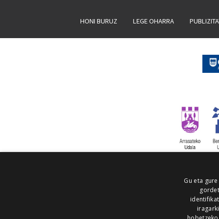
HONI BURUZ
LEGE OHARRA
PUBLIZIT
Gu eta gure
gordet
identifika
iragark
hobetzeko