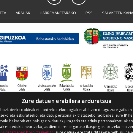
ATEA
ARAUAK
HARREMANETARAKO
RSS
SALAKETEN KAN
Zure datuen erabilera arduratsua
 bazkideek cookieak eta antzeko teknologiak erabiltzen ditugu zure gailuan
zeko eta eskuratzeko, eta datu pertsonalak tratatzeko (adibidez, zure IP he
tzaile bakarrak eta nabigazio-datuak), iragarki eta eduki pertsonalizatuak e
iak eta edukia neurtzeko, audientziaren inguruko ikuspegiak lortzeko eta ze
.
Hirugarrenen hornitzaileek (4)
zure datuak ere trata ditzakete helburu hau