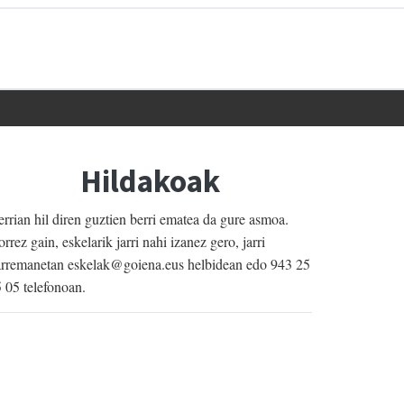
Hildakoak
rrian hil diren guztien berri ematea da gure asmoa.
rrez gain, eskelarik jarri nahi izanez gero, jarri
rremanetan eskelak@goiena.eus helbidean edo 943 25
 05 telefonoan.