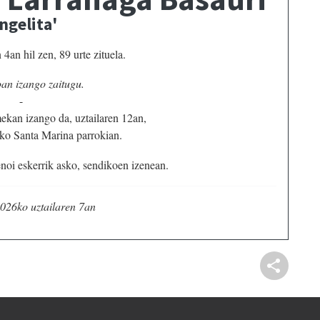
ngelita'
4an hil zen, 89 urte zituela.
an izango zaitugu.
-
kan izango da, uztailaren 12an,
ko Santa Marina parrokian.
enoi eskerrik asko, sendikoen izenean.
026ko uztailaren 7an