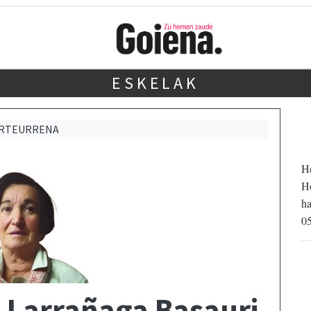
ESKELAK
URTEURRENA
He
Ho
ha
05
 Larrañaga Basauri