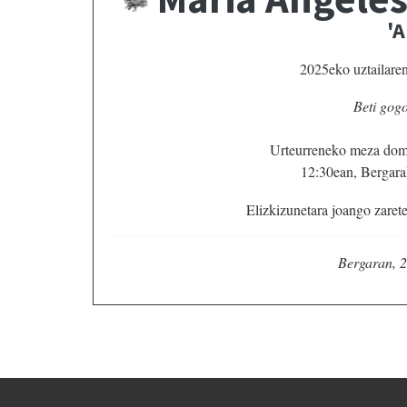
'A
2025eko uztailaren 
Beti gogo
Urteurreneko meza dome
12:30ean, Bergara
Elizkizunetara joango zaret
Bergaran, 2