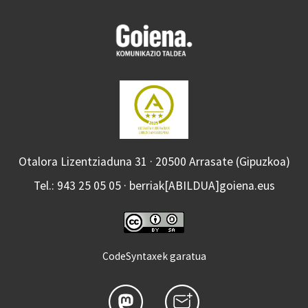
Otalora Lizentziaduna 31 · 20500 Arrasate (Gipuzkoa)
Tel.: 943 25 05 05 · berriak[ABILDUA]goiena.eus
CodeSyntaxek garatua