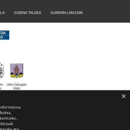
ALA
GOIENA TALDEA
GUREKIN LAN EGIN
×
 informazioa
lbidea,
skaintzeko,
rbitzuak
etarako eta