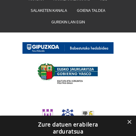
SALAKETEN KANALA
GOIENA TALDEA
GUREKIN LAN EGIN
×
Zure datuen erabilera
arduratsua