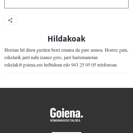
Hildakoak
Herrian hil diren guztien berri ematea da gure asmoa. Horrez gain,
eskelarik jarri nahi izanez gero, jarri harremanetan
eskelak@goiena.eus helbidean edo 943 25 05 05 telefonoan.