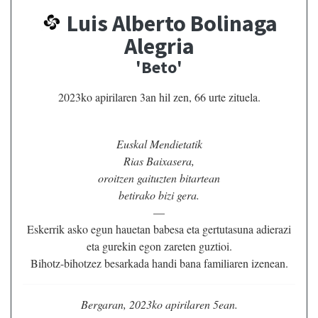
Luis Alberto Bolinaga
Alegria
'Beto'
2023ko apirilaren 3an hil zen, 66 urte zituela.
Euskal Mendietatik
Rias Baixasera,
oroitzen gaituzten bitartean
betirako bizi gera.
—
Eskerrik asko egun hauetan babesa eta gertutasuna adierazi
eta gurekin egon zareten guztioi.
Bihotz-bihotzez besarkada handi bana familiaren izenean.
Bergaran, 2023ko apirilaren 5ean.