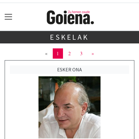
ESKELAK
«
1
2
3
»
ESKER ONA