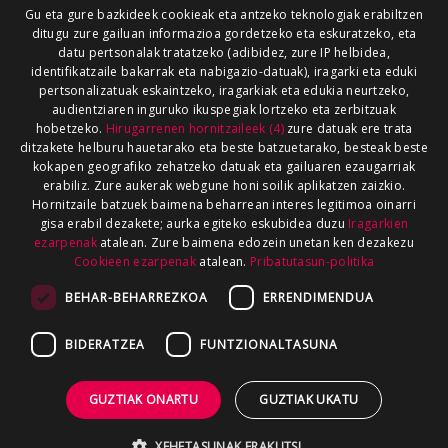
Gu eta gure bazkideek cookieak eta antzeko teknologiak erabiltzen
ditugu zure gailuan informazioa gordetzeko eta eskuratzeko, eta
datu pertsonalak tratatzeko (adibidez, zure IP helbidea,
identifikatzaile bakarrak eta nabigazio-datuak), iragarki eta eduki
pertsonalizatuak eskaintzeko, iragarkiak eta edukia neurtzeko,
audientziaren inguruko ikuspegiak lortzeko eta zerbitzuak
hobetzeko.
Hirugarrenen hornitzaileek (4)
zure datuak ere trata
ditzakete helburu hauetarako eta beste batzuetarako, besteak beste
kokapen geografiko zehatzeko datuak eta gailuaren ezaugarriak
erabiliz. Zure aukerak webgune honi soilik aplikatzen zaizkio.
Hornitzaile batzuek baimena beharrean interes legitimoa oinarri
gisa erabil dezakete; aurka egiteko eskubidea duzu
Iragarkien
ezarpenak
atalean. Zure baimena edozein unetan ken dezakezu
Cookieen ezarpenak
atalean.
Pribatutasun-politika
BEHAR-BEHARREZKOA
ERRENDIMENDUA
BIDERATZEA
FUNTZIONALTASUNA
GUZTIAK ONARTU
GUZTIAK UKATU
XEHETASUNAK ERAKUTSI