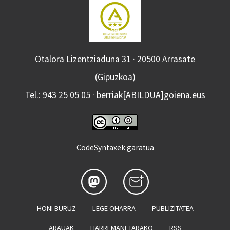
Otalora Lizentziaduna 31 · 20500 Arrasate
(Gipuzkoa)
Tel.: 943 25 05 05 · berriak[ABILDUA]goiena.eus
CodeSyntaxek garatua
HONI BURUZ
LEGE OHARRA
PUBLIZITATEA
ARAUAK
HARREMANETARAKO
RSS