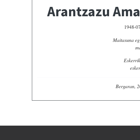
Arantzazu Amas
1948-07
Maitasuna e
ma
Eskerrik
esker
Bergaran, 2