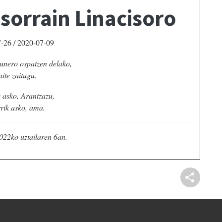
orrain Linacisoro
-26 / 2020-07-09
gunero
ospatzen delako,
ite zaitugu.
 asko, Arantzazu,
rik asko, ama.
022ko uztailaren 6an.