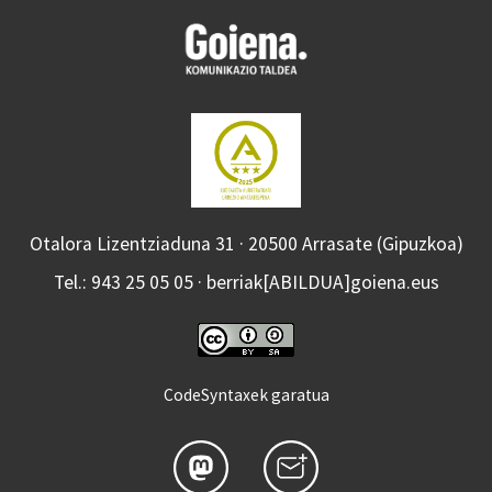
Otalora Lizentziaduna 31 · 20500 Arrasate (Gipuzkoa)
Tel.: 943 25 05 05 · berriak[ABILDUA]goiena.eus
CodeSyntaxek garatua