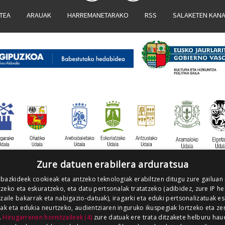
ATEA
ARAUAK
HARREMANETARAKO
RSS
SALAKETEN KAN
Zure datuen erabilera arduratsua
 bazkideek cookieak eta antzeko teknologiak erabiltzen ditugu zure gailuan
zeko eta eskuratzeko, eta datu pertsonalak tratatzeko (adibidez, zure IP he
tzaile bakarrak eta nabigazio-datuak), iragarki eta eduki pertsonalizatuak e
iak eta edukia neurtzeko, audientziaren inguruko ikuspegiak lortzeko eta ze
.
Hirugarrenen hornitzaileek (4)
zure datuak ere trata ditzakete helburu hau