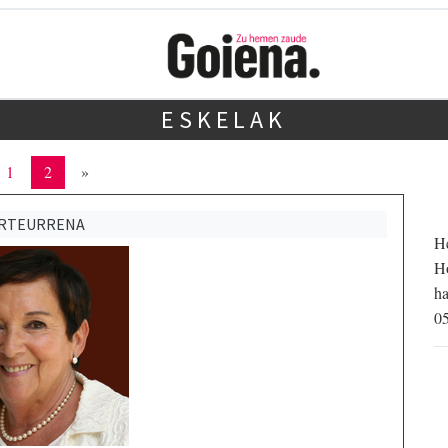
ESKELAK
1
2
»
URTEURRENA
He
Ho
ha
05