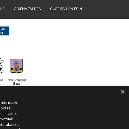
ALA
GOIENA TALDEA
GUREKIN LAN EGIN
×
 informazioa
lbidea,
skaintzeko,
rbitzuak
etarako eta