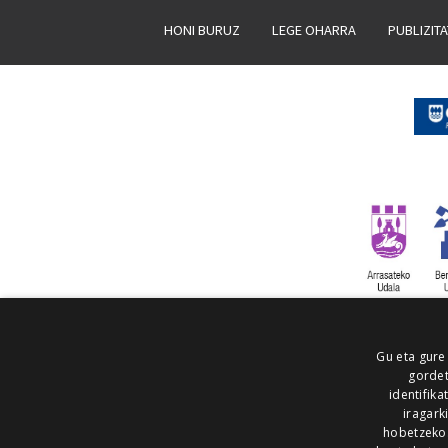
HONI BURUZ
LEGE OHARRA
PUBLIZIT
Gu eta gure
gordet
identifika
iragark
hobetzeko