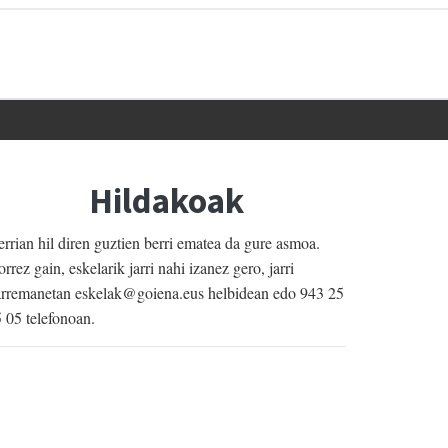
Hildakoak
rrian hil diren guztien berri ematea da gure asmoa.
rrez gain, eskelarik jarri nahi izanez gero, jarri
rremanetan eskelak@goiena.eus helbidean edo 943 25
 05 telefonoan.