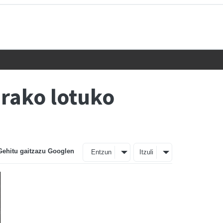
erako lotuko
Gehitu gaitzazu Googlen
Entzun
Itzuli