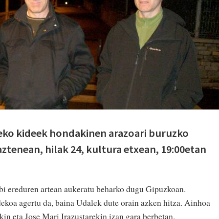
eko kideek hondakinen arazoari buruzko
ztenean, hilak 24, kultura etxean, 19:00etan
i ereduren artean aukeratu beharko dugu Gipuzkoan.
ekoa agertu da, baina Udalek dute orain azken hitza. Ainhoa
in eta Jose Mari Irazustarekin izan gara berbetan.