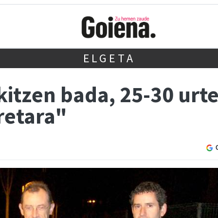
ELGETA
kitzen bada, 25-30 urt
retara"