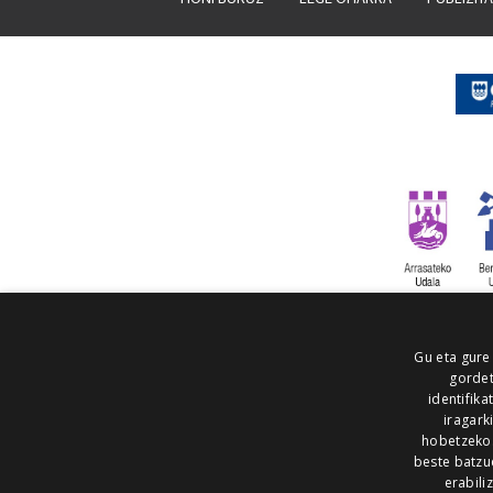
Gu eta gure
gordet
identifika
iragark
hobetzeko
beste batzu
erabili