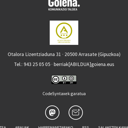
Otalora Lizentziaduna 31 · 20500 Arrasate (Gipuzkoa)
Tel.: 943 25 05 05 · berriak[ABILDUA]goiena.eus
CodeSyntaxek garatua
ATEA
ARAUAK
HARREMANETARAKO
RSS
SALAKETEN KAN