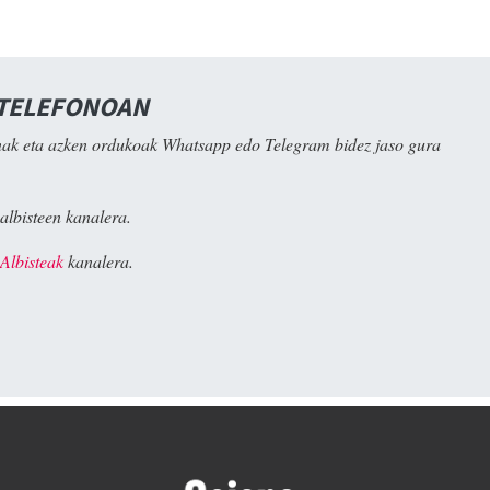
 TELEFONOAN
ak eta azken ordukoak Whatsapp edo Telegram bidez jaso gura
albisteen kanalera.
Albisteak
kanalera.