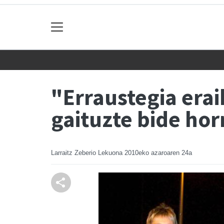
"Erraustegia erai
gaituzte bide hor
Larraitz Zeberio Lekuona
2010eko azaroaren 24a