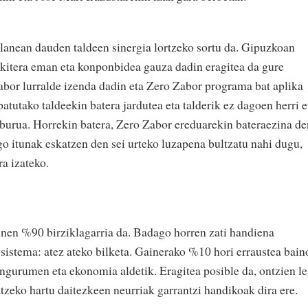
lanean dauden taldeen sinergia lortzeko sortu da. Gipuzkoan
kitera eman eta konponbidea gauza dadin eragitea da gure
bor lurralde izenda dadin eta Zero Zabor programa bat aplika
atutako taldeekin batera jardutea eta talderik ez dagoen herri e
lburua. Horrekin batera, Zero Zabor ereduarekin bateraezina de
go itunak eskatzen den sei urteko luzapena bultzatu nahi dugu,
a izateko.
nen %90 birziklagarria da. Badago horren zati handiena
 sistema: atez ateko bilketa. Gainerako %10 hori erraustea bain
ngurumen eta ekonomia aldetik. Eragitea posible da, ontzien l
tzeko hartu daitezkeen neurriak garrantzi handikoak dira ere.