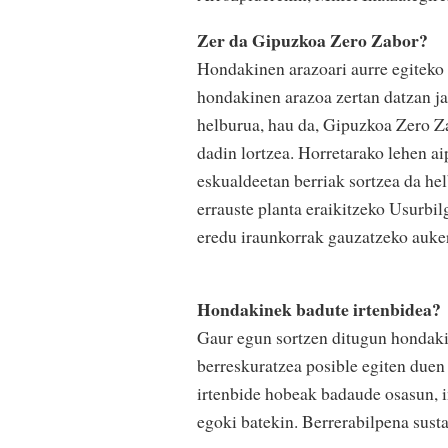
Zer da Gipuzkoa Zero Zabor?
Hondakinen arazoari aurre egiteko 
hondakinen arazoa zertan datzan ja
helburua, hau da, Gipuzkoa Zero Za
dadin lortzea. Horretarako lehen aip
eskualdeetan berriak sortzea da he
errauste planta eraikitzeko Usurbil
eredu iraunkorrak gauzatzeko auker
Hondakinek badute irtenbidea?
Gaur egun sortzen ditugun hondaki
berreskuratzea posible egiten duen
irtenbide hobeak badaude osasun, i
egoki batekin. Berrerabilpena susta