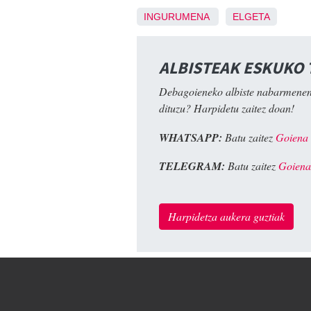
INGURUMENA
ELGETA
ALBISTEAK ESKUKO
Debagoieneko albiste nabarmenen
dituzu? Harpidetu zaitez doan!
WHATSAPP:
Batu zaitez
Goiena
TELEGRAM:
Batu zaitez
Goiena
Harpidetza aukera guztiak