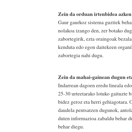
Zein da orduan irtenbidea azken
Gaur gaurkoz sistema guztiek behar
nolakoa izango den, zer botako dug
zabortegirik, ezta oraingoak bezal
kenduta edo egon daitekeen organik
zabortegia nahi dugu.
Zein da mahai-gainean dugun eta
Indarrean dagoen eredu lineala edo 
25-30 urteetarako lotuko gaituzte b
bidez geroz eta herri gehiagotara.
daudela pentsatzen dugunok, antola
duten informazioa zabaldu behar du
behar diegu.