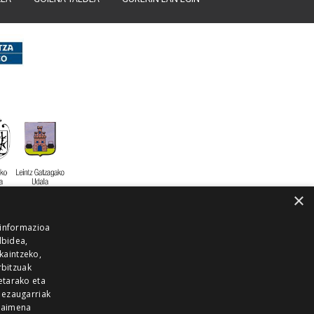
×
 informazioa
lbidea,
skaintzeko,
rbitzuak
etarako eta
 ezaugarriak
 baimena