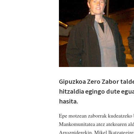
Gipuzkoa Zero Zabor tald
hitzaldia egingo dute egua
hasita.
Epe motzean zaborrak kudeatzeko b
Mankomunitatea atez atekoaren ald
Arrozpiderekin, Mikel Ikatzategirek