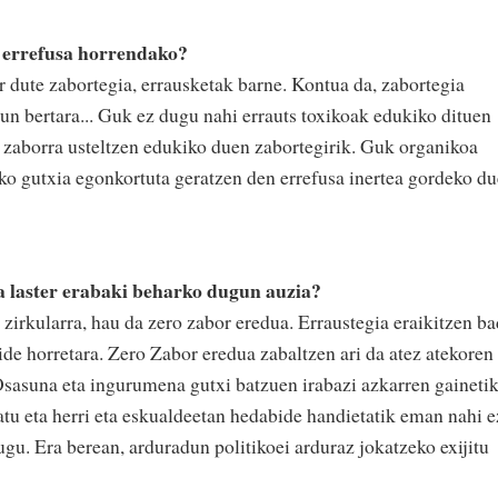
 errefusa horrendako?
 dute zabortegia, errausketak barne. Kontua da, zabortegia
un bertara... Guk ez dugu nahi errauts toxikoak edukiko dituen
a zaborra usteltzen edukiko duen zabortegirik. Guk organikoa
o gutxia egonkortuta geratzen den errefusa inertea gordeko d
 laster erabaki beharko dugun auzia?
zirkularra, hau da zero zabor eredua. Erraustegia eraikitzen b
ide horretara. Zero Zabor eredua zabaltzen ari da atez atekoren
 Osasuna eta ingurumena gutxi batzuen irabazi azkarren gaineti
tu eta herri eta eskualdeetan hedabide handietatik eman nahi e
gu. Era berean, arduradun politikoei arduraz jokatzeko exijitu