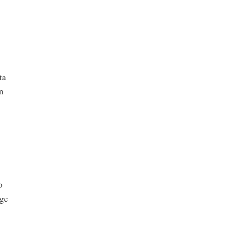
ta
n
o
ege