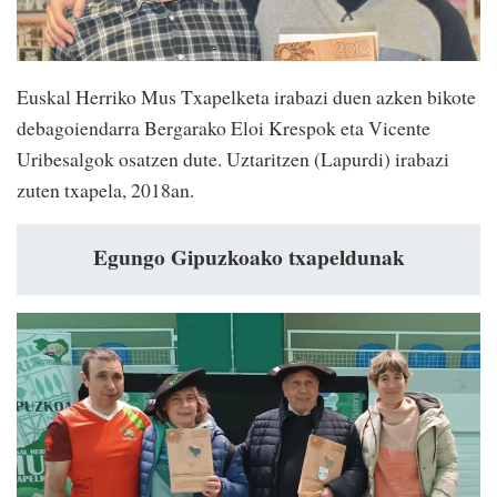
Euskal Herriko Mus Txapelketa irabazi duen azken bikote
debagoiendarra Bergarako Eloi Krespok eta Vicente
Uribesalgok osatzen dute. Uztaritzen (Lapurdi) irabazi
zuten txapela, 2018an.
Egungo Gipuzkoako txapeldunak