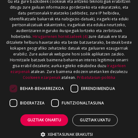
Gu eta gure bazkideek cookieak eta antzeko teknologiak erabiltzen
ditugu zure gailuan informazioa gordetzeko eta eskuratzeko, eta
datu pertsonalak tratatzeko (adibidez, zure IP helbidea,
identifikatzaile bakarrak eta nabigazio-datuak), iragarki eta eduki
pertsonalizatuak eskaintzeko, iragarkiak eta edukia neurtzeko,
audientziaren inguruko ikuspegiak lortzeko eta zerbitzuak
hobetzeko.
Hirugarrenen hornitzaileek (4)
zure datuak ere trata
ditzakete helburu hauetarako eta beste batzuetarako, besteak beste
kokapen geografiko zehatzeko datuak eta gailuaren ezaugarriak
erabiliz. Zure aukerak webgune honi soilik aplikatzen zaizkio.
Hornitzaile batzuek baimena beharrean interes legitimoa oinarri
gisa erabil dezakete; aurka egiteko eskubidea duzu
Iragarkien
ezarpenak
atalean. Zure baimena edozein unetan ken dezakezu
Cookieen ezarpenak
atalean.
Pribatutasun-politika
BEHAR-BEHARREZKOA
ERRENDIMENDUA
BIDERATZEA
FUNTZIONALTASUNA
GUZTIAK ONARTU
GUZTIAK UKATU
XEHETASUNAK ERAKUTSI