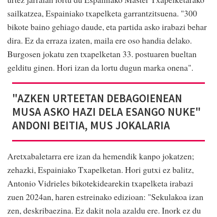
sailkatzea, Espainiako txapelketa garrantzitsuena. "300
bikote baino gehiago daude, eta partida asko irabazi behar
dira. Ez da erraza izaten, maila ere oso handia delako.
Burgosen jokatu zen txapelketan 33. postuaren bueltan
gelditu ginen. Hori izan da lortu dugun marka onena".
"AZKEN URTEETAN DEBAGOIENEAN
MUSA ASKO HAZI DELA ESANGO NUKE"
ANDONI BEITIA, MUS JOKALARIA
Aretxabaletarra ere izan da hemendik kanpo jokatzen;
zehazki, Espainiako Txapelketan. Hori gutxi ez balitz,
Antonio Vidrieles bikotekidearekin txapelketa irabazi
zuen 2024an, haren estreinako edizioan: "Sekulakoa izan
zen, deskribaezina. Ez dakit nola azaldu ere. Inork ez du