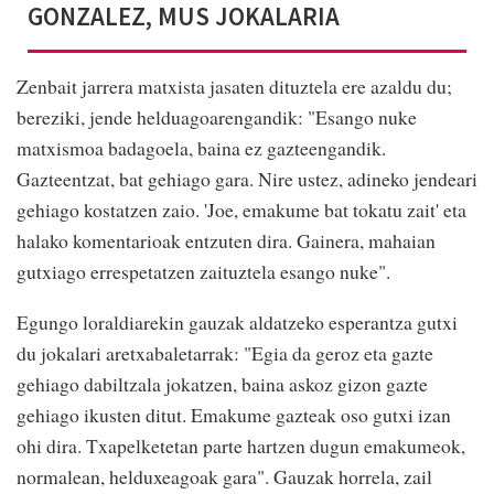
GONZALEZ, MUS JOKALARIA
Zenbait jarrera matxista jasaten dituztela ere azaldu du;
bereziki, jende helduagoarengandik: "Esango nuke
matxismoa badagoela, baina ez gazteengandik.
Gazteentzat, bat gehiago gara. Nire ustez, adineko jendeari
gehiago kostatzen zaio. 'Joe, emakume bat tokatu zait' eta
halako komentarioak entzuten dira. Gainera, mahaian
gutxiago errespetatzen zaituztela esango nuke".
Egungo loraldiarekin gauzak aldatzeko esperantza gutxi
du jokalari aretxabaletarrak: "Egia da geroz eta gazte
gehiago dabiltzala jokatzen, baina askoz gizon gazte
gehiago ikusten ditut. Emakume gazteak oso gutxi izan
ohi dira. Txapelketetan parte hartzen dugun emakumeok,
normalean, helduxeagoak gara". Gauzak horrela, zail