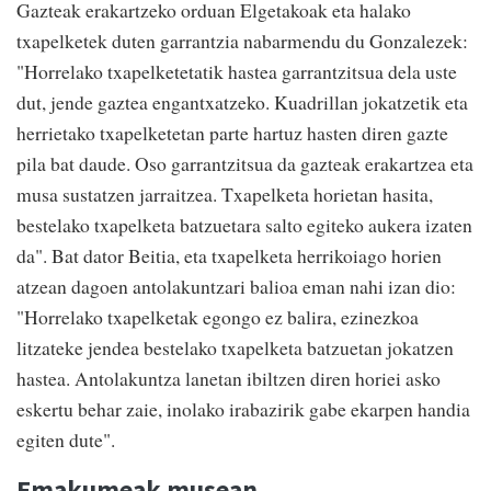
Gazteak erakartzeko orduan Elgetakoak eta halako
txapelketek duten garrantzia nabarmendu du Gonzalezek:
"Horrelako txapelketetatik hastea garrantzitsua dela uste
dut, jende gaztea engantxatzeko. Kuadrillan jokatzetik eta
herrietako txapelketetan parte hartuz hasten diren gazte
pila bat daude. Oso garrantzitsua da gazteak erakartzea eta
musa sustatzen jarraitzea. Txapelketa horietan hasita,
bestelako txapelketa batzuetara salto egiteko aukera izaten
da". Bat dator Beitia, eta txapelketa herrikoiago horien
atzean dagoen antolakuntzari balioa eman nahi izan dio:
"Horrelako txapelketak egongo ez balira, ezinezkoa
litzateke jendea bestelako txapelketa batzuetan jokatzen
hastea. Antolakuntza lanetan ibiltzen diren horiei asko
eskertu behar zaie, inolako irabazirik gabe ekarpen handia
egiten dute".
Emakumeak musean