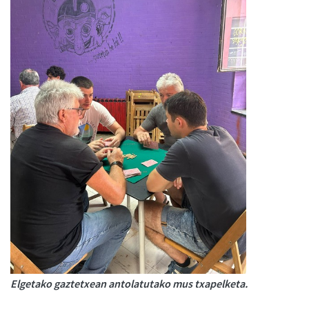
Elgetako gaztetxean antolatutako mus txapelketa.