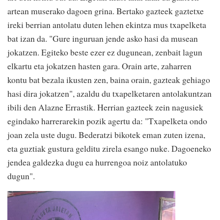
artean muserako dagoen grina. Bertako gazteek gaztetxe
ireki berrian antolatu duten lehen ekintza mus txapelketa
bat izan da. "Gure inguruan jende asko hasi da musean
jokatzen. Egiteko beste ezer ez dugunean, zenbait lagun
elkartu eta jokatzen hasten gara. Orain arte, zaharren
kontu bat bezala ikusten zen, baina orain, gazteak gehiago
hasi dira jokatzen", azaldu du txapelketaren antolakuntzan
ibili den Alazne Errastik. Herrian gazteek zein nagusiek
egindako harrerarekin pozik agertu da: "Txapelketa ondo
joan zela uste dugu. Bederatzi bikotek eman zuten izena,
eta guztiak gustura gelditu zirela esango nuke. Dagoeneko
jendea galdezka dugu ea hurrengoa noiz antolatuko
dugun".