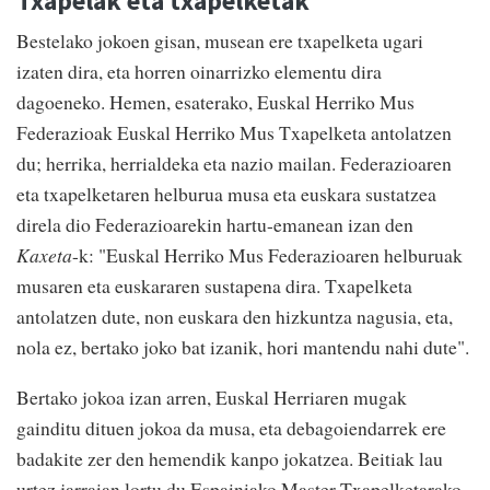
Txapelak eta txapelketak
Bestelako jokoen gisan, musean ere txapelketa ugari
izaten dira, eta horren oinarrizko elementu dira
dagoeneko. Hemen, esaterako, Euskal Herriko Mus
Federazioak Euskal Herriko Mus Txapelketa antolatzen
du; herrika, herrialdeka eta nazio mailan. Federazioaren
eta txapelketaren helburua musa eta euskara sustatzea
direla dio Federazioarekin hartu-emanean izan den
Kaxeta
-k: "Euskal Herriko Mus Federazioaren helburuak
musaren eta euskararen sustapena dira. Txapelketa
antolatzen dute, non euskara den hizkuntza nagusia, eta,
nola ez, bertako joko bat izanik, hori mantendu nahi dute".
Bertako jokoa izan arren, Euskal Herriaren mugak
gainditu dituen jokoa da musa, eta debagoiendarrek ere
badakite zer den hemendik kanpo jokatzea. Beitiak lau
urtez jarraian lortu du Espainiako Master Txapelketarako