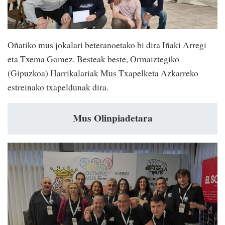
Oñatiko mus jokalari beteranoetako bi dira Iñaki Arregi
eta Txema Gomez. Besteak beste, Ormaiztegiko
(Gipuzkoa) Harrikalariak Mus Txapelketa Azkarreko
estreinako txapeldunak dira.
Mus Olinpiadetara