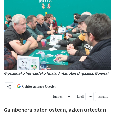
Gipuzkoako herrialdeko finala, Antzuolan (Argazkia: Goiena)
Gehitu gaitzazu Googlen
Entzun
Itzuli
Erraztu
Gainbehera baten ostean, azken urteetan