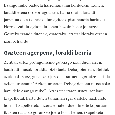
Esango nuke baduela harremana lan kontuekin. Lehen,
lanaldi etena orokorragoa zen, baina orain, lanaldi
jarraituak eta txandaka lan egiteak pisu handia hartu du.
Horrek zaildu egiten du lehen bezain beste jokatzea.
Goizeko txanda duenak, esaterako, arratsalderako etxean
izan behar du".
Gazteen agerpena, loraldi berria
Zenbait urtez protagonismo gutxiago izan duen arren,
badirudi musak loraldia bizi duela Debagoienean. Beitiak
azaldu duenez, goranzko joera nabarmena gertatzen ari da
azken urteetan: "Azken urteetan Debagoienean musa asko
hazi dela esango nuke". Arrasatearraren ustez, zenbait
txapelketak hartu duten tamainan igar daiteke hazkunde
hori: "Txapelketetan izena ematen duen bikote kopuruan
ikusten da asko goranzko joera hori. Lehen, txapelketa