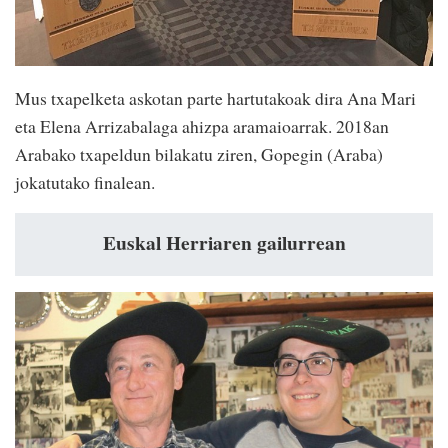
Mus txapelketa askotan parte hartutakoak dira Ana Mari
eta Elena Arrizabalaga ahizpa aramaioarrak. 2018an
Arabako txapeldun bilakatu ziren, Gopegin (Araba)
jokatutako finalean.
Euskal Herriaren gailurrean