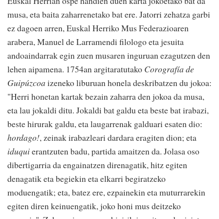
Euskal Herrian ospe handien duen karta jokoetako bat da
musa, eta baita zaharrenetako bat ere. Jatorri zehatza garbi
ez dagoen arren, Euskal Herriko Mus Federazioaren
arabera, Manuel de Larramendi filologo eta jesuita
andoaindarrak egin zuen musaren inguruan ezagutzen den
lehen aipamena. 1754an argitaratutako
Corografía de
Guipúzcoa
izeneko liburuan honela deskribatzen du jokoa:
"Herri honetan kartak bezain zaharra den jokoa da musa,
eta lau jokaldi ditu. Jokaldi bat galdu eta beste bat irabazi,
beste hirurak galdu, eta laugarrenak galduari esaten dio:
hordago!
, zeinak irabazleari dardara eragiten dion; eta
iduqui
erantzuten badu, partida amaitzen da. Jolasa oso
dibertigarria da engainatzen direnagatik, hitz egiten
denagatik eta begiekin eta elkarri begiratzeko
moduengatik; eta, batez ere, ezpainekin eta muturrarekin
egiten diren keinuengatik, joko honi mus deitzeko