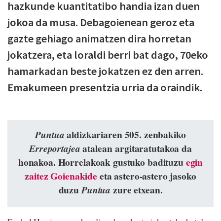
hazkunde kuantitatibo handia izan duen
jokoa da musa. Debagoienean geroz eta
gazte gehiago animatzen dira horretan
jokatzera, eta loraldi berri bat dago, 70eko
hamarkadan beste jokatzen ez den arren.
Emakumeen presentzia urria da oraindik.
aldizkariaren 505. zenbakiko
Puntua
atalean argitaratutakoa da
Erreportajea
honakoa. Horrelakoak gustuko badituzu
egin
zaitez Goienakide
eta astero-astero jasoko
duzu
zure etxean.
Puntua