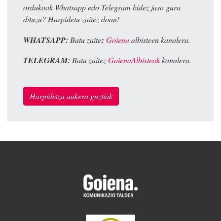
ordukoak Whatsapp edo Telegram bidez jaso gura
dituzu? Harpidetu zaitez doan!
WHATSAPP:
Batu zaitez
Goiena
albisteen kanalera.
TELEGRAM:
Batu zaitez
GoienaAlbisteak
kanalera.
Harpidetza aukera guztiak