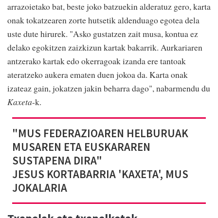
arrazoietako bat, beste joko batzuekin alderatuz gero, karta
onak tokatzearen zorte hutsetik aldenduago egotea dela
uste dute hirurek. "Asko gustatzen zait musa, kontua ez
delako egokitzen zaizkizun kartak bakarrik. Aurkariaren
antzerako kartak edo okerragoak izanda ere tantoak
ateratzeko aukera ematen duen jokoa da. Karta onak
izateaz gain, jokatzen jakin beharra dago", nabarmendu du
Kaxeta
-k.
"MUS FEDERAZIOAREN HELBURUAK
MUSAREN ETA EUSKARAREN
SUSTAPENA DIRA"
JESUS KORTABARRIA 'KAXETA', MUS
JOKALARIA