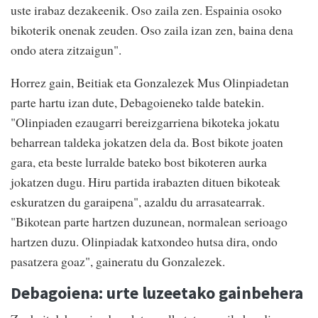
uste irabaz dezakeenik. Oso zaila zen. Espainia osoko
bikoterik onenak zeuden. Oso zaila izan zen, baina dena
ondo atera zitzaigun".
Horrez gain, Beitiak eta Gonzalezek Mus Olinpiadetan
parte hartu izan dute, Debagoieneko talde batekin.
"Olinpiaden ezaugarri bereizgarriena bikoteka jokatu
beharrean taldeka jokatzen dela da. Bost bikote joaten
gara, eta beste lurralde bateko bost bikoteren aurka
jokatzen dugu. Hiru partida irabazten dituen bikoteak
eskuratzen du garaipena", azaldu du arrasatearrak.
"Bikotean parte hartzen duzunean, normalean serioago
hartzen duzu. Olinpiadak katxondeo hutsa dira, ondo
pasatzera goaz", gaineratu du Gonzalezek.
Debagoiena: urte luzeetako gainbehera