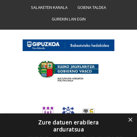
SALAKETEN KANALA
GOIENA TALDEA
GUREKIN LAN EGIN
×
Zure datuen erabilera
arduratsua