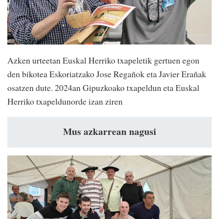
Azken urteetan Euskal Herriko txapeletik gertuen egon
den bikotea Eskoriatzako Jose Regañok eta Javier Erañak
osatzen dute. 2024an Gipuzkoako txapeldun eta Euskal
Herriko txapeldunorde izan ziren
Mus azkarrean nagusi