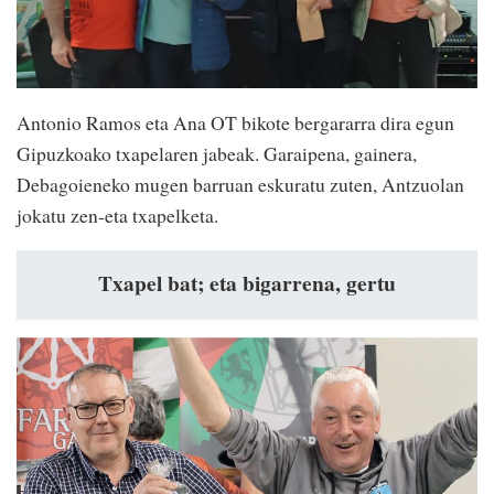
Antonio Ramos eta Ana OT bikote bergararra dira egun
Gipuzkoako txapelaren jabeak. Garaipena, gainera,
Debagoieneko mugen barruan eskuratu zuten, Antzuolan
jokatu zen-eta txapelketa.
Txapel bat; eta bigarrena, gertu