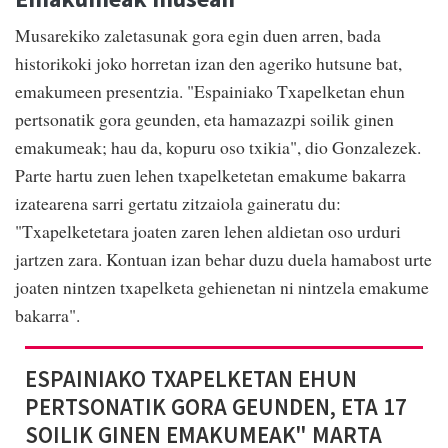
Musarekiko zaletasunak gora egin duen arren, bada
historikoki joko horretan izan den ageriko hutsune bat,
emakumeen presentzia. "Espainiako Txapelketan ehun
pertsonatik gora geunden, eta hamazazpi soilik ginen
emakumeak; hau da, kopuru oso txikia", dio Gonzalezek.
Parte hartu zuen lehen txapelketetan emakume bakarra
izatearena sarri gertatu zitzaiola gaineratu du:
"Txapelketetara joaten zaren lehen aldietan oso urduri
jartzen zara. Kontuan izan behar duzu duela hamabost urte
joaten nintzen txapelketa gehienetan ni nintzela emakume
bakarra".
ESPAINIAKO TXAPELKETAN EHUN
PERTSONATIK GORA GEUNDEN, ETA 17
SOILIK GINEN EMAKUMEAK" MARTA