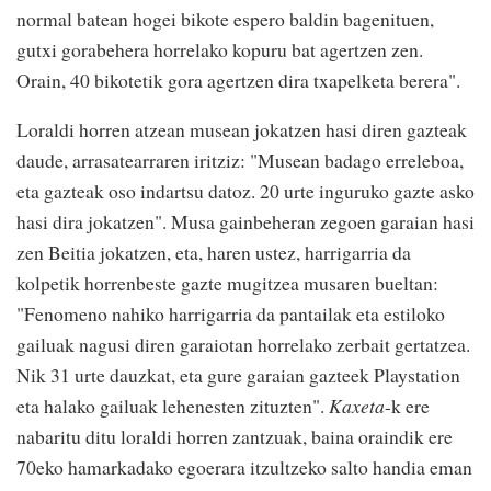
normal batean hogei bikote espero baldin bagenituen,
gutxi gorabehera horrelako kopuru bat agertzen zen.
Orain, 40 bikotetik gora agertzen dira txapelketa berera".
Loraldi horren atzean musean jokatzen hasi diren gazteak
daude, arrasatearraren iritziz: "Musean badago erreleboa,
eta gazteak oso indartsu datoz. 20 urte inguruko gazte asko
hasi dira jokatzen". Musa gainbeheran zegoen garaian hasi
zen Beitia jokatzen, eta, haren ustez, harrigarria da
kolpetik horrenbeste gazte mugitzea musaren bueltan:
"Fenomeno nahiko harrigarria da pantailak eta estiloko
gailuak nagusi diren garaiotan horrelako zerbait gertatzea.
Nik 31 urte dauzkat, eta gure garaian gazteek Playstation
eta halako gailuak lehenesten zituzten".
Kaxeta
-k ere
nabaritu ditu loraldi horren zantzuak, baina oraindik ere
70eko hamarkadako egoerara itzultzeko salto handia eman