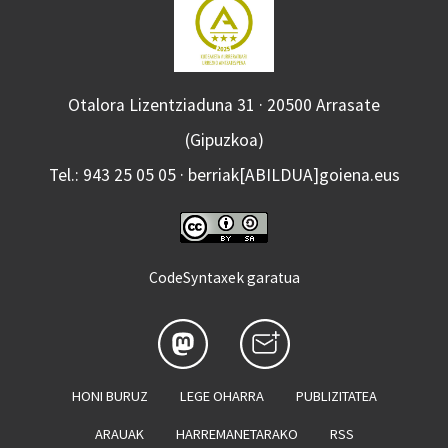
Otalora Lizentziaduna 31 · 20500 Arrasate
(Gipuzkoa)
Tel.: 943 25 05 05 · berriak[ABILDUA]goiena.eus
CodeSyntaxek garatua
HONI BURUZ
LEGE OHARRA
PUBLIZITATEA
ARAUAK
HARREMANETARAKO
RSS