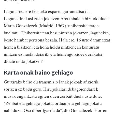
Lagunartea ere ikasteko esparru garrantzitsu da.
Lagunekin ikasi zuen jokatzen Aretxabaleta bizitoki duen
Marta Gonzalezek (Madrid, 1967), unibertsitatearen
bueltan: "Unibertsitatean hasi nintzen jokatzen, lagunekin,
beste hainbat pertsona bezala. Hala ere, 16 urte daramatzat
hemen bizitzen, eta hona heldu nintzenean konturatu
nintzen ez nuela ideiarik, eta hemengo kideek erakutsi
didate ondo jokatzen".
Karta onak baino gehiago
Gutxirako balio du transmisio lanak jokoak afiziorik
sortzen ez badu gero. Hiru jokalari debagoiendarrek
musak engantxatu egiten duen zerbait duela uste dute:
"Zenbat eta gehiago jokatu, orduan eta gehiago jokatu
nahi duzu. Oso dibertigarria da", dio Gonzalezek. Horren