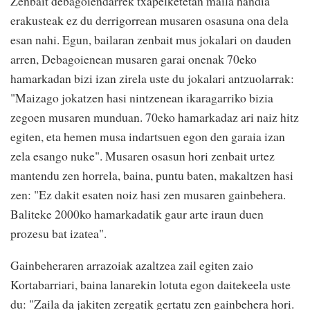
Zenbait debagoiendarrek txapelketetan maila handia
erakusteak ez du derrigorrean musaren osasuna ona dela
esan nahi. Egun, bailaran zenbait mus jokalari on dauden
arren, Debagoienean musaren garai onenak 70eko
hamarkadan bizi izan zirela uste du jokalari antzuolarrak:
"Maizago jokatzen hasi nintzenean ikaragarriko bizia
zegoen musaren munduan. 70eko hamarkadaz ari naiz hitz
egiten, eta hemen musa indartsuen egon den garaia izan
zela esango nuke". Musaren osasun hori zenbait urtez
mantendu zen horrela, baina, puntu baten, makaltzen hasi
zen: "Ez dakit esaten noiz hasi zen musaren gainbehera.
Baliteke 2000ko hamarkadatik gaur arte iraun duen
prozesu bat izatea".
Gainbeheraren arrazoiak azaltzea zail egiten zaio
Kortabarriari, baina lanarekin lotuta egon daitekeela uste
du: "Zaila da jakiten zergatik gertatu zen gainbehera hori.