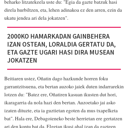
beharko litzatekeela uste du: "Egia da gazte batzuk hasi
direla hurbiltzen, eta, lehen adinakoa ez den arren, ezin da
ukatu jendea ari dela jokatzen".
2000KO HAMARKADAN GAINBEHERA
IZAN OSTEAN, LORALDIA GERTATU DA,
ETA GAZTE UGARI HASI DIRA MUSEAN
JOKATZEN
Beitiaren ustez, Oñatin dago hazkunde horren foku
garrantzitsuena, eta bertan auzoko jaiek duten indarrarekin
lotzen du: "Batez ere, Oñatiren kasuan ikusten dut hori,
ikaragarria da nola hazi den bertan. Auzoetako jai asko
izaten dituzte, eta ia guztietan egoten da mus txapelketa
bat". Hala ere, Debagoieneko beste herrietan ere gertatzen
ari den kontu bat da. Elgetan ikusi ahal izan da gazteen