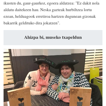
ikusten du, gaur-gaurkoz, egoera aldatzea: "Ez dakit nola
aldatu daitekeen hau. Neska gazteak hurbiltzea lortu
ezean, helduagook erretiroa hartzen dugunean gizonak
bakarrik geldituko dira jokatzen".
Ahizpa bi, museko txapeldun