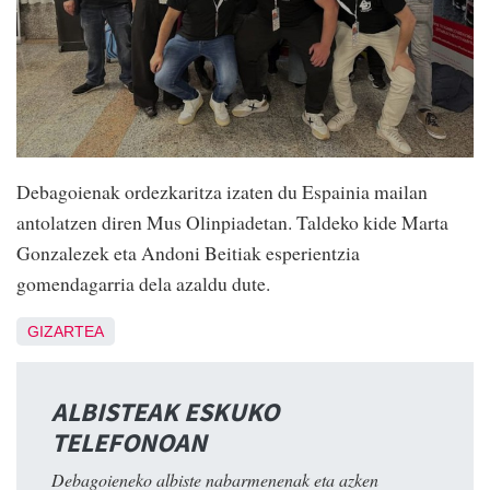
Debagoienak ordezkaritza izaten du Espainia mailan
antolatzen diren Mus Olinpiadetan. Taldeko kide Marta
Gonzalezek eta Andoni Beitiak esperientzia
gomendagarria dela azaldu dute.
GIZARTEA
ALBISTEAK ESKUKO
TELEFONOAN
Debagoieneko albiste nabarmenenak eta azken