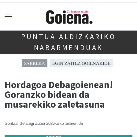
PUNTUA ALDIZKARIKO
NABARMENDUAK
SARRERA
EGIN ZAITEZ GOIENAKIDE
Hordagoa Debagoienean!
Goranzko bidean da
musarekiko zaletasuna
Gontzal Belategi Zubia
2026ko uztailaren 8a