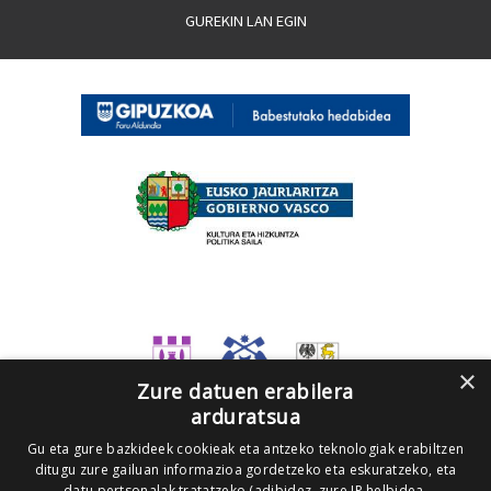
GUREKIN LAN EGIN
×
Zure datuen erabilera
arduratsua
Gu eta gure bazkideek cookieak eta antzeko teknologiak erabiltzen
ditugu zure gailuan informazioa gordetzeko eta eskuratzeko, eta
datu pertsonalak tratatzeko (adibidez, zure IP helbidea,