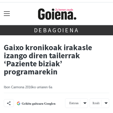
DEBAGOIENA
Gaixo kronikoak irakasle
izango diren tailerrak
‘Paziente biziak’
programarekin
Ibon Carmona
2016ko urriaren 6a
Entzun
Itzuli
Gehitu gaitzazu Googlen