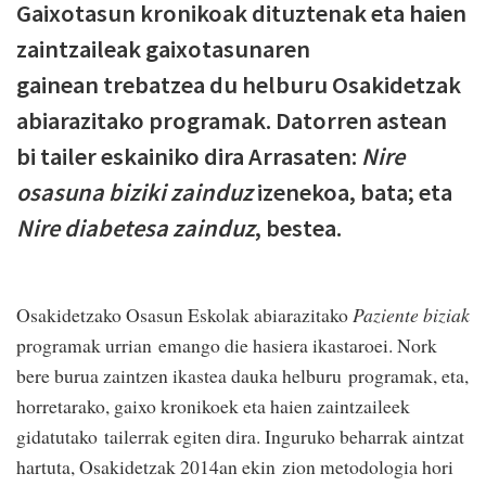
Gaixotasun kronikoak dituztenak eta haien
zaintzaileak gaixotasunaren
gainean trebatzea du helburu Osakidetzak
abiarazitako programak. Datorren astean
bi tailer eskainiko dira Arrasaten:
Nire
osasuna biziki zainduz
izenekoa, bata; eta
Nire diabetesa zainduz
, bestea.
Osakidetzako Osasun Eskolak abiarazitako
Paziente biziak
programak urrian emango die hasiera ikastaroei. Nork
bere burua zaintzen ikastea dauka helburu programak, eta,
horretarako, gaixo kronikoek eta haien zaintzaileek
gidatutako tailerrak egiten dira. Inguruko beharrak aintzat
hartuta, Osakidetzak 2014an ekin zion metodologia hori