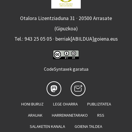
Otalora Lizentziaduna 31 · 20500 Arrasate
(Gipuzkoa)
Tel.: 943 25 05 05 · berriak[ABILDUA]goiena.eus
CodeSyntaxek garatua
HONI BURUZ
LEGE OHARRA
PUBLIZITATEA
ARAUAK
HARREMANETARAKO
RSS
SALAKETEN KANALA
GOIENA TALDEA