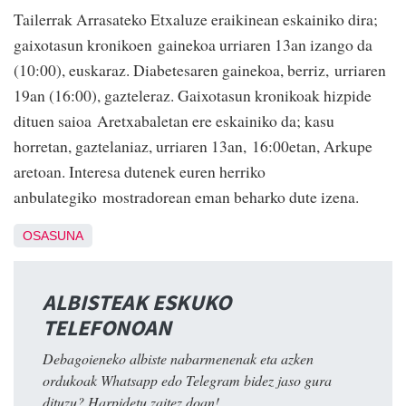
Tailerrak Arrasateko Etxaluze eraikinean eskainiko dira;
gaixotasun kronikoen gainekoa urriaren 13an izango da
(10:00), euskaraz. Diabetesaren gainekoa, berriz, urriaren
19an (16:00), gazteleraz. Gaixotasun kronikoak hizpide
dituen saioa Aretxabaletan ere eskainiko da; kasu
horretan, gaztelaniaz, urriaren 13an, 16:00etan, Arkupe
aretoan. Interesa dutenek euren herriko
anbulategiko mostradorean eman beharko dute izena.
OSASUNA
ALBISTEAK ESKUKO
TELEFONOAN
Debagoieneko albiste nabarmenenak eta azken
ordukoak Whatsapp edo Telegram bidez jaso gura
dituzu? Harpidetu zaitez doan!