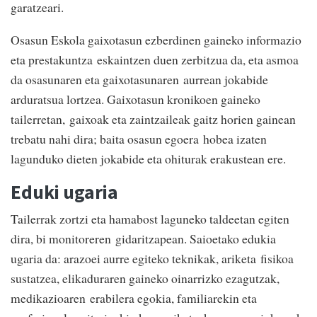
garatzeari.
Osasun Eskola gaixotasun ezberdinen gaineko informazio
eta prestakuntza eskaintzen duen zerbitzua da, eta asmoa
da osasunaren eta gaixotasunaren aurrean jokabide
arduratsua lortzea. Gaixotasun kronikoen gaineko
tailerretan, gaixoak eta zaintzaileak gaitz horien gainean
trebatu nahi dira; baita osasun egoera hobea izaten
lagunduko dieten jokabide eta ohiturak erakustean ere.
Eduki ugaria
Tailerrak zortzi eta hamabost laguneko taldeetan egiten
dira, bi monitoreren gidaritzapean. Saioetako edukia
ugaria da: arazoei aurre egiteko teknikak, ariketa fisikoa
sustatzea, elikaduraren gaineko oinarrizko ezagutzak,
medikazioaren erabilera egokia, familiarekin eta