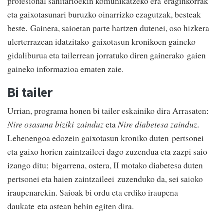
profesional sanitarioekin komunikatzeko era eraginkorrak
eta gaixotasunari buruzko oinarrizko ezagutzak, besteak
beste. Gainera, saioetan parte hartzen dutenei, oso hizkera
ulerterrazean idatzitako gaixotasun kronikoen gaineko
gidaliburua eta tailerrean jorratuko diren gainerako gaien
gaineko informazioa ematen zaie.
Bi tailer
Urrian, programa honen bi tailer eskainiko dira Arrasaten:
Nire osasuna biziki zainduz
eta
Nire diabetesa zainduz
.
Lehenengoa edozein gaixotasun kroniko duten pertsonei
eta gaixo horien zaintzaileei dago zuzendua eta zazpi saio
izango ditu; bigarrena, ostera, II motako diabetesa duten
pertsonei eta haien zaintzaileei zuzenduko da, sei saioko
iraupenarekin. Saioak bi ordu eta erdiko iraupena
daukate eta astean behin egiten dira.