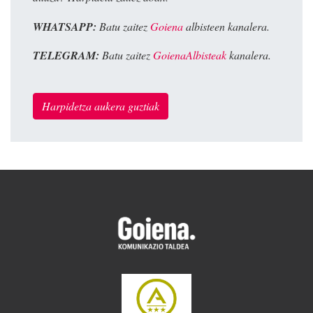
WHATSAPP:
Batu zaitez
Goiena
albisteen kanalera.
TELEGRAM:
Batu zaitez
GoienaAlbisteak
kanalera.
Harpidetza aukera guztiak