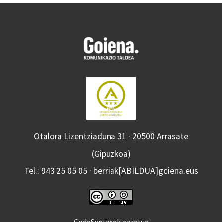
Otalora Lizentziaduna 31 · 20500 Arrasate
(Gipuzkoa)
Tel.: 943 25 05 05 · berriak[ABILDUA]goiena.eus
CodeSyntaxek garatua