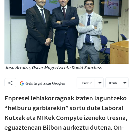
Josu Arraiza, Oscar Mugertza eta David Sanchez.
Entzun
Itzuli
Gehitu gaitzazu Googlen
Enpresei lehiakorragoak izaten laguntzeko
“helburu garbiarekin” sortu dute Laboral
Kutxak eta MIKek Compyte izeneko tresna,
eguaztenean Bilbon aurkeztu dutena. On-