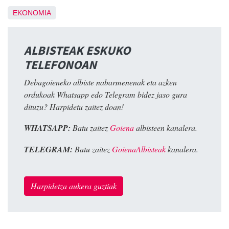
EKONOMIA
ALBISTEAK ESKUKO
TELEFONOAN
Debagoieneko albiste nabarmenenak eta azken
ordukoak Whatsapp edo Telegram bidez jaso gura
dituzu? Harpidetu zaitez doan!
WHATSAPP:
Batu zaitez
Goiena
albisteen kanalera.
TELEGRAM:
Batu zaitez
GoienaAlbisteak
kanalera.
Harpidetza aukera guztiak