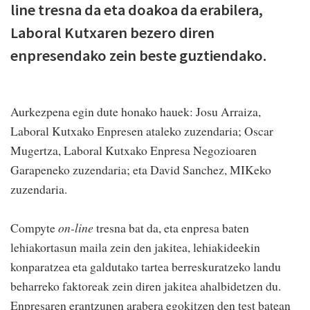
line tresna da eta doakoa da erabilera,
Laboral Kutxaren bezero diren
enpresendako zein beste guztiendako.
Aurkezpena egin dute honako hauek: Josu Arraiza,
Laboral Kutxako Enpresen ataleko zuzendaria; Oscar
Mugertza, Laboral Kutxako Enpresa Negozioaren
Garapeneko zuzendaria; eta David Sanchez, MIKeko
zuzendaria.
Compyte
on-line
tresna bat da, eta enpresa baten
lehiakortasun maila zein den jakitea, lehiakideekin
konparatzea eta galdutako tartea berreskuratzeko landu
beharreko faktoreak zein diren jakitea ahalbidetzen du.
Enpresaren erantzunen arabera egokitzen den test batean