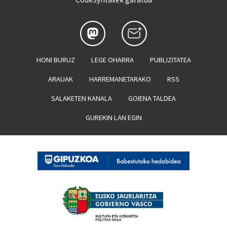
HONI BURUZ
LEGE OHARRA
PUBLIZITATEA
ARAUAK
HARREMANETARAKO
RSS
SALAKETEN KANALA
GOIENA TALDEA
GUREKIN LAN EGIN