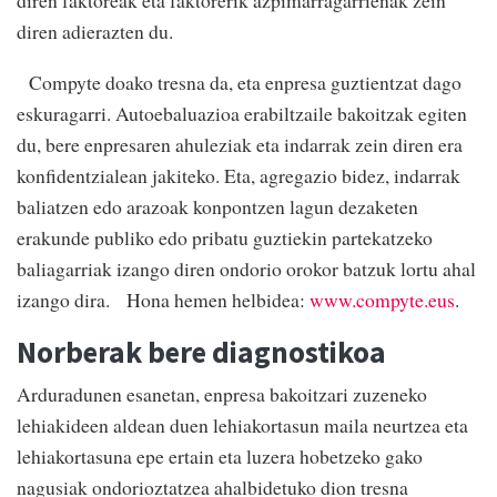
diren faktoreak eta faktorerik azpimarragarrienak zein
diren adierazten du.
Compyte doako tresna da, eta enpresa guztientzat dago
eskuragarri. Autoebaluazioa erabiltzaile bakoitzak egiten
du, bere enpresaren ahuleziak eta indarrak zein diren era
konfidentzialean jakiteko. Eta, agregazio bidez, indarrak
baliatzen edo arazoak konpontzen lagun dezaketen
erakunde publiko edo pribatu guztiekin partekatzeko
baliagarriak izango diren ondorio orokor batzuk lortu ahal
izango dira. Hona hemen helbidea:
www.compyte.eus
.
Norberak bere diagnostikoa
Arduradunen esanetan, enpresa bakoitzari zuzeneko
lehiakideen aldean duen lehiakortasun maila neurtzea eta
lehiakortasuna epe ertain eta luzera hobetzeko gako
nagusiak ondorioztatzea ahalbidetuko dion tresna