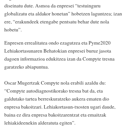
diseinatu dute. Asmoa da enpresei “testuinguru
globalizatu eta aldakor honetan” hobetzen laguntzea; izan
ere, “erakundeek etengabe pentsatu behar dute nola
hobetu”.
Enpresen errealitatea ondo ezagutzea eta Pyme2020
Lehiakortasunaren Behatokian enpresei buruz jasota
dagoen informazioa edukitzea izan da Compyte tresna
garatzeko abiapuntua.
Oscar Mugertzak Compyte nola erabili azaldu du:
“Compyte autodiagnostikorako tresna bat da, eta
galdutako tartea berreskuratzeko aukera ematen dio
enpresa bakoitzari. Lehiakortasun-txosten ugari daude,
baina ez dira enpresa bakoitzarentzat eta emaitzak
lehiakideenekin alderatuta egiten”.