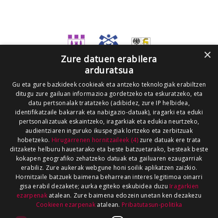
×
Zure datuen erabilera
arduratsua
Gu eta gure bazkideek cookieak eta antzeko teknologiak erabiltzen
ditugu zure gailuan informazioa gordetzeko eta eskuratzeko, eta
datu pertsonalak tratatzeko (adibidez, zure IP helbidea,
identifikatzaile bakarrak eta nabigazio-datuak), iragarki eta eduki
pertsonalizatuak eskaintzeko, iragarkiak eta edukia neurtzeko,
audientziaren inguruko ikuspegiak lortzeko eta zerbitzuak
hobetzeko.
Hirugarrenen hornitzaileek (4)
zure datuak ere trata
ditzakete helburu hauetarako eta beste batzuetarako, besteak beste
kokapen geografiko zehatzeko datuak eta gailuaren ezaugarriak
erabiliz. Zure aukerak webgune honi soilik aplikatzen zaizkio.
Hornitzaile batzuek baimena beharrean interes legitimoa oinarri
gisa erabil dezakete; aurka egiteko eskubidea duzu
Iragarkien
ezarpenak
atalean. Zure baimena edozein unetan ken dezakezu
Cookieen ezarpenak
atalean.
Pribatutasun-politika