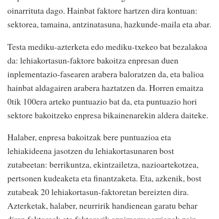
oinarrituta dago. Hainbat faktore hartzen dira kontuan:
sektorea, tamaina, antzinatasuna, hazkunde-maila eta abar.
Testa mediku-azterketa edo mediku-txekeo bat bezalakoa
da: lehiakortasun-faktore bakoitza enpresan duen
inplementazio-fasearen arabera baloratzen da, eta balioa
hainbat aldagairen arabera haztatzen da. Horren emaitza
0tik 100era arteko puntuazio bat da, eta puntuazio hori
sektore bakoitzeko enpresa bikainenarekin aldera daiteke.
Halaber, enpresa bakoitzak bere puntuazioa eta
lehiakideena jasotzen du lehiakortasunaren bost
zutabeetan: berrikuntza, ekintzailetza, nazioartekotzea,
pertsonen kudeaketa eta finantzaketa. Eta, azkenik, bost
zutabeak 20 lehiakortasun-faktoretan bereizten dira.
Azterketak, halaber, neurririk handienean garatu behar