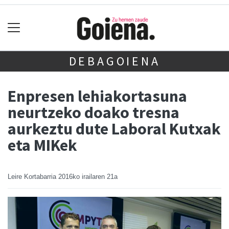
DEBAGOIENA
Enpresen lehiakortasuna
neurtzeko doako tresna
aurkeztu dute Laboral Kutxak
eta MIKek
Leire Kortabarria
2016ko irailaren 21a