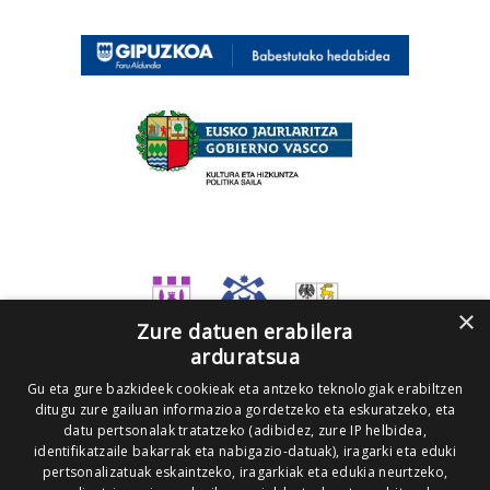
×
Zure datuen erabilera
arduratsua
Gu eta gure bazkideek cookieak eta antzeko teknologiak erabiltzen
ditugu zure gailuan informazioa gordetzeko eta eskuratzeko, eta
datu pertsonalak tratatzeko (adibidez, zure IP helbidea,
identifikatzaile bakarrak eta nabigazio-datuak), iragarki eta eduki
pertsonalizatuak eskaintzeko, iragarkiak eta edukia neurtzeko,