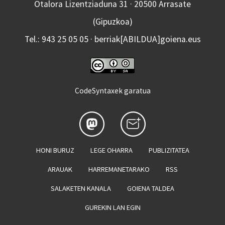
Otalora Lizentziaduna 31 · 20500 Arrasate
(Gipuzkoa)
Tel.: 943 25 05 05 · berriak[ABILDUA]goiena.eus
CodeSyntaxek garatua
HONI BURUZ
LEGE OHARRA
PUBLIZITATEA
ARAUAK
HARREMANETARAKO
RSS
SALAKETEN KANALA
GOIENA TALDEA
GUREKIN LAN EGIN