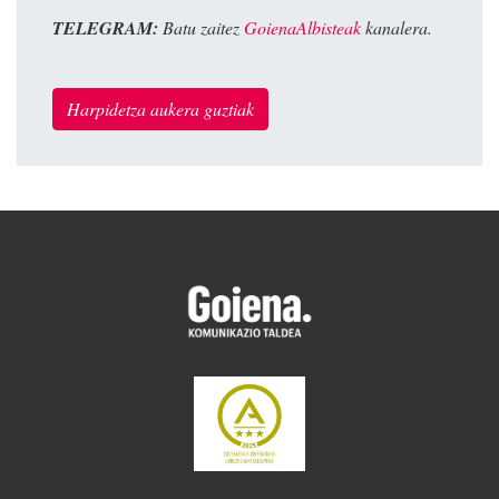
TELEGRAM:
Batu zaitez
GoienaAlbisteak
kanalera.
Harpidetza aukera guztiak