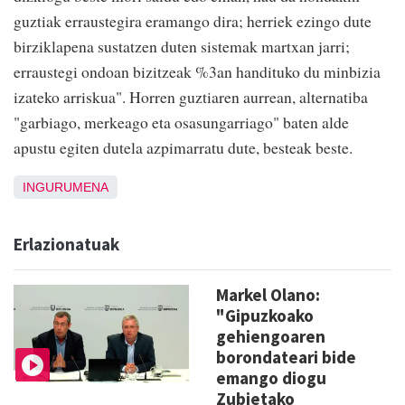
guztiak erraustegira eramango dira; herriek ezingo dute
birziklapena sustatzen duten sistemak martxan jarri;
erraustegi ondoan bizitzeak %3an handituko du minbizia
izateko arriskua". Horren guztiaren aurrean, alternatiba
"garbiago, merkeago eta osasungarriago" baten alde
apustu egiten dutela azpimarratu dute, besteak beste.
INGURUMENA
Erlazionatuak
Markel Olano:
"Gipuzkoako
gehiengoaren
borondateari bide
emango diogu
Zubietako