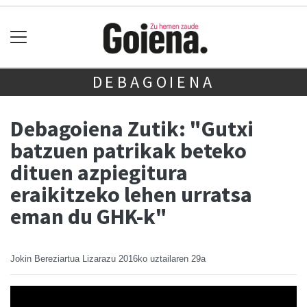
DEBAGOIENA
Debagoiena Zutik: "Gutxi
batzuen patrikak beteko
dituen azpiegitura
eraikitzeko lehen urratsa
eman du GHK-k"
Jokin Bereziartua Lizarazu
2016ko uztailaren 29a