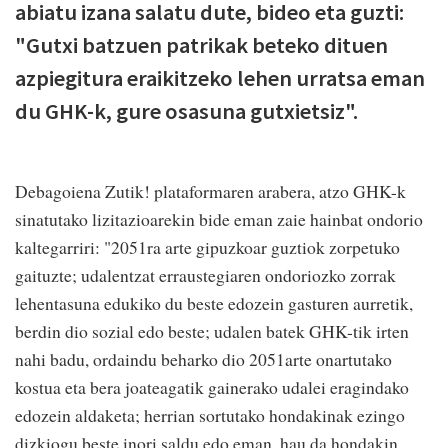
abiatu izana salatu dute, bideo eta guzti:
"Gutxi batzuen patrikak beteko dituen
azpiegitura eraikitzeko lehen urratsa eman
du GHK-k, gure osasuna gutxietsiz".
Debagoiena Zutik! plataformaren arabera, atzo GHK-k
sinatutako lizitazioarekin bide eman zaie hainbat ondorio
kaltegarriri: "2051ra arte gipuzkoar guztiok zorpetuko
gaituzte; udalentzat erraustegiaren ondoriozko zorrak
lehentasuna edukiko du beste edozein gasturen aurretik,
berdin dio sozial edo beste; udalen batek GHK-tik irten
nahi badu, ordaindu beharko dio 2051arte onartutako
kostua eta bera joateagatik gainerako udalei eragindako
edozein aldaketa; herrian sortutako hondakinak ezingo
dizkiogu beste inori saldu edo eman, hau da hondakin