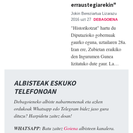
erraustegiarekin"
Jokin Bereziartua Lizarazu
2016 uzt 27
DEBAGOIENA
"Historikotzat" hartu du
Diputazioko gobernuak
gaurko eguna, uztailaren 28a.
Izan ere, Zubietan eraikiko
den Ingurumen Gunea
lizitatuko dute gaur. La…
ALBISTEAK ESKUKO
TELEFONOAN
Debagoieneko albiste nabarmenenak eta azken
ordukoak Whatsapp edo Telegram bidez jaso gura
dituzu? Harpidetu zaitez doan!
WHATSAPP:
Batu zaitez
Goiena
albisteen kanalera.