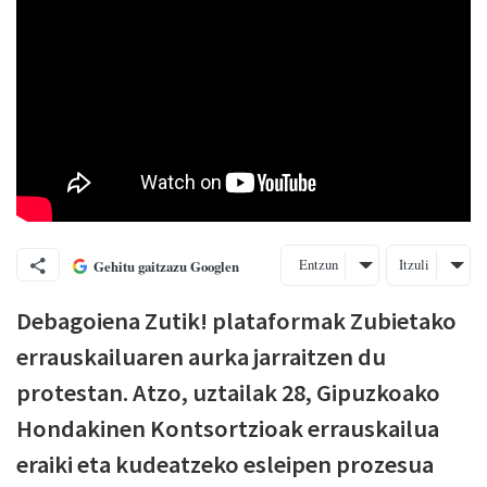
Entzun
Itzuli
Gehitu gaitzazu Googlen
Debagoiena Zutik! plataformak Zubietako
errauskailuaren aurka jarraitzen du
protestan. Atzo, uztailak 28, Gipuzkoako
Hondakinen Kontsortzioak errauskailua
eraiki eta kudeatzeko esleipen prozesua