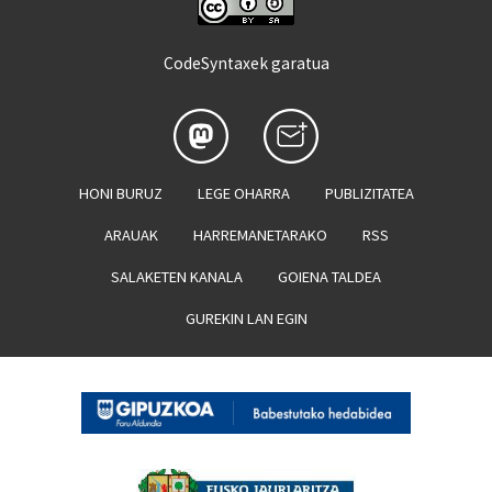
CodeSyntaxek garatua
HONI BURUZ
LEGE OHARRA
PUBLIZITATEA
ARAUAK
HARREMANETARAKO
RSS
SALAKETEN KANALA
GOIENA TALDEA
GUREKIN LAN EGIN