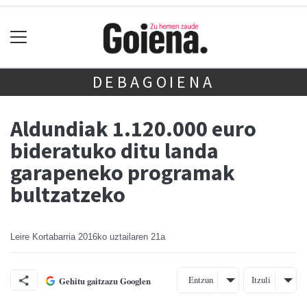
DEBAGOIENA
Aldundiak 1.120.000 euro
bideratuko ditu landa
garapeneko programak
bultzatzeko
Leire Kortabarria
2016ko uztailaren 21a
Entzun
Itzuli
Gehitu gaitzazu Googlen