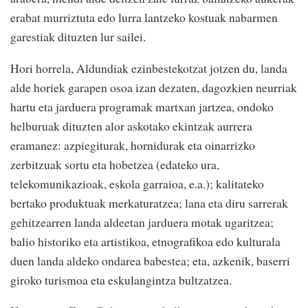
erabat murriztuta edo lurra lantzeko kostuak nabarmen
garestiak dituzten lur sailei.
Hori horrela, Aldundiak ezinbestekotzat jotzen du, landa
alde horiek garapen osoa izan dezaten, dagozkien neurriak
hartu eta jarduera programak martxan jartzea, ondoko
helburuak dituzten alor askotako ekintzak aurrera
eramanez: azpiegiturak, hornidurak eta oinarrizko
zerbitzuak sortu eta hobetzea (edateko ura,
telekomunikazioak, eskola garraioa, e.a.); kalitateko
bertako produktuak merkaturatzea; lana eta diru sarrerak
gehitzearren landa aldeetan jarduera motak ugaritzea;
balio historiko eta artistikoa, etnografikoa edo kulturala
duen landa aldeko ondarea babestea; eta, azkenik, baserri
giroko turismoa eta eskulangintza bultzatzea.