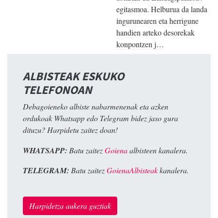
egitasmoa. Helburua da landa
ingurunearen eta herrigune
handien arteko desorekak
konpontzen j…
ALBISTEAK ESKUKO
TELEFONOAN
Debagoieneko albiste nabarmenenak eta azken
ordukoak Whatsapp edo Telegram bidez jaso gura
dituzu? Harpidetu zaitez doan!
WHATSAPP:
Batu zaitez
Goiena
albisteen kanalera.
TELEGRAM:
Batu zaitez
GoienaAlbisteak
kanalera.
Harpidetza aukera guztiak