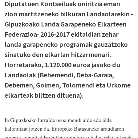
Diputatuen Kontseiluak oniritzia eman
zion martitzeneko bilkuran Landaolarekin -
Gipuzkoako Landa Garapeneko Elkarteen
Federazioa- 2016-2017 ekitaldian zehar
landa garapeneko programak gauzatzeko
sinatuko den elkarlan hitzarmenari.
Horretarako, 1.120.000 euroa jasoko du
Landaolak (Behemendi, Deba-Garaia,
Debemen, Goimen, Tolomendi eta Urkome
elkarteak biltzen dituena).
Ia Gipuzkoako lurralde osoa mendi alde edo alde
kaltetutzat jotzen da. Europako Batasuneko araudiaren
arabera, mendi alde deitzen zaie lurraz baliatzeko aukerak