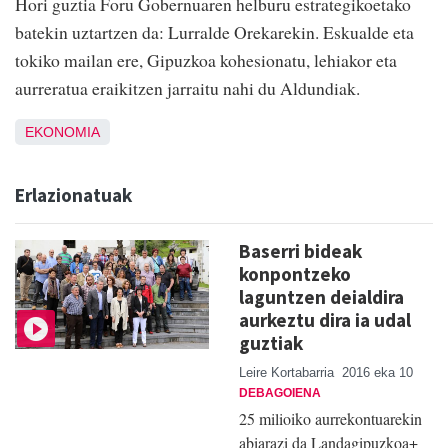
Hori guztia Foru Gobernuaren helburu estrategikoetako
batekin uztartzen da: Lurralde Orekarekin. Eskualde eta
tokiko mailan ere, Gipuzkoa kohesionatu, lehiakor eta
aurreratua eraikitzen jarraitu nahi du Aldundiak.
EKONOMIA
Erlazionatuak
Baserri bideak
konpontzeko
laguntzen deialdira
aurkeztu dira ia udal
guztiak
Leire Kortabarria
2016 eka 10
DEBAGOIENA
25 milioiko aurrekontuarekin
abiarazi da Landagipuzkoa+