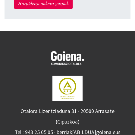
Harpidetza aukera guztiak
Otalora Lizentziaduna 31 · 20500 Arrasate
(Gipuzkoa)
Tel.: 943 25 05 05 · berriak[ABILDUA]goiena.eus