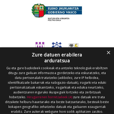
×
Zure datuen erabilera
arduratsua
Gu eta gure bazkideek cookieak eta antzeko teknologiak erabiltzen
ditugu zure gailuan informazioa gordetzeko eta eskuratzeko, eta
datu pertsonalak tratatzeko (adibidez, zure IP helbidea,
identifikatzaile bakarrak eta nabigazio-datuak), iragarki eta eduki
pertsonalizatuak eskaintzeko, iragarkiak eta edukia neurtzeko,
audientziaren inguruko ikuspegiak lortzeko eta zerbitzuak
hobetzeko.
Hirugarrenen hornitzaileek (4)
zure datuak ere trata
ditzakete helburu hauetarako eta beste batzuetarako, besteak beste
kokapen geografiko zehatzeko datuak eta gailuaren ezaugarriak
erabiliz. Zure aukerak webgune honi soilik aplikatzen zaizkio.