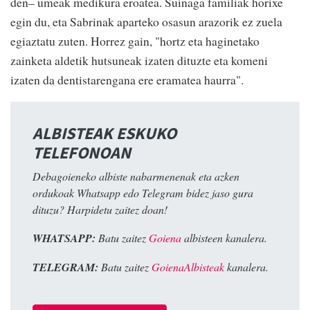
den– umeak medikura eroatea. Suinaga familiak horixe
egin du, eta Sabrinak aparteko osasun arazorik ez zuela
egiaztatu zuten. Horrez gain, "hortz eta haginetako
zainketa aldetik hutsuneak izaten dituzte eta komeni
izaten da dentistarengana ere eramatea haurra".
ALBISTEAK ESKUKO
TELEFONOAN
Debagoieneko albiste nabarmenenak eta azken
ordukoak Whatsapp edo Telegram bidez jaso gura
dituzu? Harpidetu zaitez doan!
WHATSAPP:
Batu zaitez
Goiena
albisteen kanalera.
TELEGRAM:
Batu zaitez
GoienaAlbisteak
kanalera.