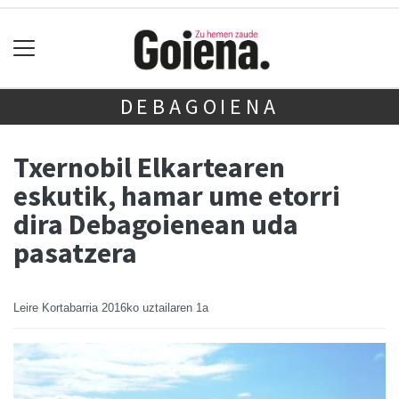
DEBAGOIENA
Txernobil Elkartearen
eskutik, hamar ume etorri
dira Debagoienean uda
pasatzera
Leire Kortabarria
2016ko uztailaren 1a