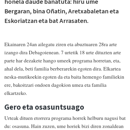
honela daude banatuta: hiru ume
Bergaran, bina Oñatin, Aretxabaletan eta
Eskoriatzan eta bat Arrasaten.
Ekainaren 24an ailegatu ziren eta abuztuaren 28ra arte
izango dira Debagoienean. 7 urtetik 18 urte dituzten arte
parte har dezakete hango umeek programa horretan, eta,
ahal dela, beti familia berberarekin egoten dira. Elkartea
neska-mutikoekin egoten da eta baita hemengo familiekin
ere, bakoitzari ondoen dagokion umea eta familia
elkartzeko.
Gero eta osasuntsuago
Urteak dituen etorrera programa horrek helburu nagusi bat
du: osasuna. Hain zuzen, ume horiek bizi diren zonaldean