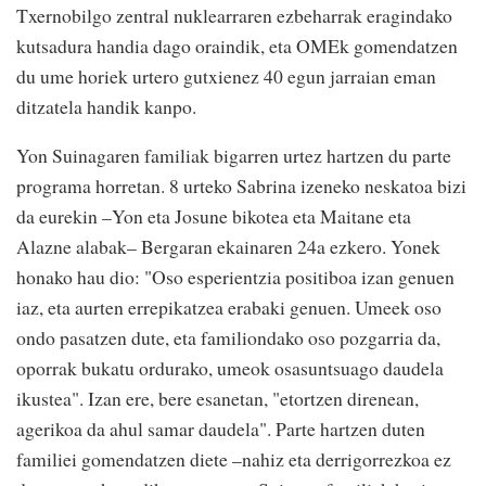
Txernobilgo zentral nuklearraren ezbeharrak eragindako
kutsadura handia dago oraindik, eta OMEk gomendatzen
du ume horiek urtero gutxienez 40 egun jarraian eman
ditzatela handik kanpo.
Yon Suinagaren familiak bigarren urtez hartzen du parte
programa horretan. 8 urteko Sabrina izeneko neskatoa bizi
da eurekin –Yon eta Josune bikotea eta Maitane eta
Alazne alabak– Bergaran ekainaren 24a ezkero. Yonek
honako hau dio: "Oso esperientzia positiboa izan genuen
iaz, eta aurten errepikatzea erabaki genuen. Umeek oso
ondo pasatzen dute, eta familiondako oso pozgarria da,
oporrak bukatu ordurako, umeok osasuntsuago daudela
ikustea". Izan ere, bere esanetan, "etortzen direnean,
agerikoa da ahul samar daudela". Parte hartzen duten
familiei gomendatzen diete –nahiz eta derrigorrezkoa ez