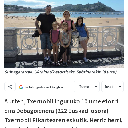
Suinagatarrak, Ukrainatik etorritako Sabrinarekin (8 urte).
Entzun
Itzuli
Gehitu gaitzazu Googlen
Aurten, Txernobil inguruko 10 ume etorri
dira Debagoienera (222 Euskadi osora)
Txernobil Elkartearen eskutik. Herriz herri,