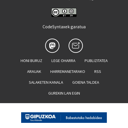
CodeSyntaxek garatua
HONI BURUZ
LEGE OHARRA
PUBLIZITATEA
ARAUAK
HARREMANETARAKO
RSS
SALAKETEN KANALA
GOIENA TALDEA
GUREKIN LAN EGIN