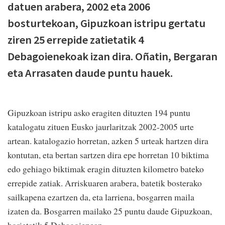
datuen arabera, 2002 eta 2006
bosturtekoan, Gipuzkoan istripu gertatu
ziren 25 errepide zatietatik 4
Debagoienekoak izan dira. Oñatin, Bergaran
eta Arrasaten daude puntu hauek.
Gipuzkoan istripu asko eragiten dituzten 194 puntu
katalogatu zituen Eusko jaurlaritzak 2002-2005 urte
artean. katalogazio horretan, azken 5 urteak hartzen dira
kontutan, eta bertan sartzen dira epe horretan 10 biktima
edo gehiago biktimak eragin dituzten kilometro bateko
errepide zatiak. Arriskuaren arabera, batetik bosterako
sailkapena ezartzen da, eta larriena, bosgarren maila
izaten da. Bosgarren mailako 25 puntu daude Gipuzkoan,
horietatik 5 Debagoienean.