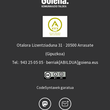
Otalora Lizentziaduna 31 · 20500 Arrasate
(Gipuzkoa)
Tel.: 943 25 05 05 · berriak[ABILDUA]goiena.eus
CodeSyntaxek garatua