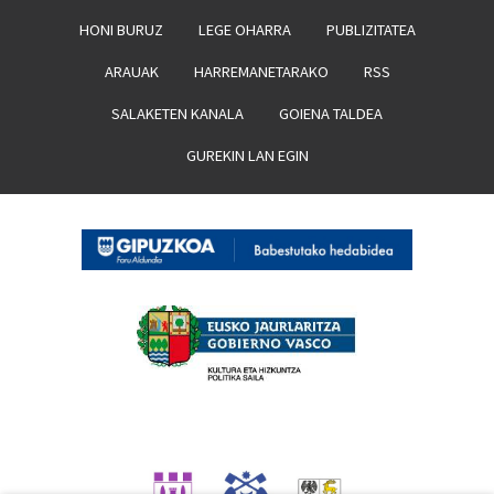
HONI BURUZ
LEGE OHARRA
PUBLIZITATEA
ARAUAK
HARREMANETARAKO
RSS
SALAKETEN KANALA
GOIENA TALDEA
GUREKIN LAN EGIN