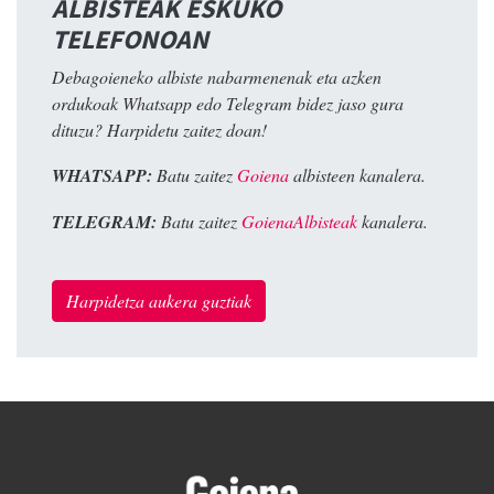
ALBISTEAK ESKUKO
TELEFONOAN
Debagoieneko albiste nabarmenenak eta azken
ordukoak Whatsapp edo Telegram bidez jaso gura
dituzu? Harpidetu zaitez doan!
WHATSAPP:
Batu zaitez
Goiena
albisteen kanalera.
TELEGRAM:
Batu zaitez
GoienaAlbisteak
kanalera.
Harpidetza aukera guztiak