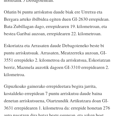
Oñatin bi puntu arriskutsu daude biak ere Urretxu eta
Bergara arteko ibilbidea egiten duen GI-2630 errepidean.
Bata Zubillagan dago, errepidearen 19. kilometroan, eta
bestea Garibai auzoan, errepidearen 22. kilometroan.
Eskoriatza eta Arrasaten daude Debagoieneko beste bi
puntu arriskutsuak. Arrasaten, Meatzerreka auzoan, GI-
3551 errepideko 2. kilometroa da arriskutsua, Eskoriatzan
berriz, Mazmela auzotik dagoen GI-3310 errepidearen 2.
kilometroa.
Gipuzkoako gainerako errepideetara begira jarrita,
kostaldeko errepidean 7 puntu arriskutsu daude baina
denetan arriskutsuena, Oiartzundik Artikutzara doan GI-
3631 errepidearen 1. kilometroa da: errepide honetan 276
auto pasatzen dira bataz beste egunean, eta azken bost