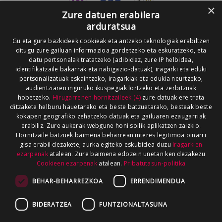
×
Zure datuen erabilera
arduratsua
Gu eta gure bazkideek cookieak eta antzeko teknologiak erabiltzen
ditugu zure gailuan informazioa gordetzeko eta eskuratzeko, eta
datu pertsonalak tratatzeko (adibidez, zure IP helbidea,
identifikatzaile bakarrak eta nabigazio-datuak), iragarki eta eduki
pertsonalizatuak eskaintzeko, iragarkiak eta edukia neurtzeko,
audientziaren inguruko ikuspegiak lortzeko eta zerbitzuak
hobetzeko.
Hirugarrenen hornitzaileek (4)
zure datuak ere trata
ditzakete helburu hauetarako eta beste batzuetarako, besteak beste
kokapen geografiko zehatzeko datuak eta gailuaren ezaugarriak
erabiliz. Zure aukerak webgune honi soilik aplikatzen zaizkio.
Hornitzaile batzuek baimena beharrean interes legitimoa oinarri
gisa erabil dezakete; aurka egiteko eskubidea duzu
Iragarkien
ezarpenak
atalean. Zure baimena edozein unetan ken dezakezu
Cookieen ezarpenak
atalean.
Pribatutasun-politika
BEHAR-BEHARREZKOA
ERRENDIMENDUA
BIDERATZEA
FUNTZIONALTASUNA