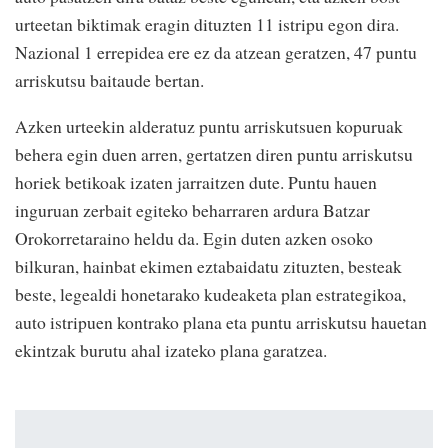
urteetan biktimak eragin dituzten 11 istripu egon dira.
Nazional 1 errepidea ere ez da atzean geratzen, 47 puntu
arriskutsu baitaude bertan.
Azken urteekin alderatuz puntu arriskutsuen kopuruak
behera egin duen arren, gertatzen diren puntu arriskutsu
horiek betikoak izaten jarraitzen dute. Puntu hauen
inguruan zerbait egiteko beharraren ardura Batzar
Orokorretaraino heldu da. Egin duten azken osoko
bilkuran, hainbat ekimen eztabaidatu zituzten, besteak
beste, legealdi honetarako kudeaketa plan estrategikoa,
auto istripuen kontrako plana eta puntu arriskutsu hauetan
ekintzak burutu ahal izateko plana garatzea.