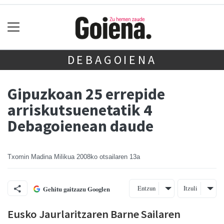
DEBAGOIENA
Gipuzkoan 25 errepide
arriskutsuenetatik 4
Debagoienean daude
Txomin Madina Milikua
2008ko otsailaren 13a
Entzun
Itzuli
Gehitu gaitzazu Googlen
Eusko Jaurlaritzaren Barne Sailaren