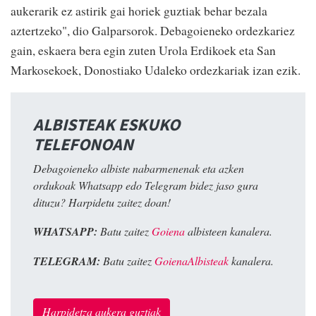
aukerarik ez astirik gai horiek guztiak behar bezala
aztertzeko", dio Galparsorok. Debagoieneko ordezkariez
gain, eskaera bera egin zuten Urola Erdikoek eta San
Markosekoek, Donostiako Udaleko ordezkariak izan ezik.
ALBISTEAK ESKUKO
TELEFONOAN
Debagoieneko albiste nabarmenenak eta azken
ordukoak Whatsapp edo Telegram bidez jaso gura
dituzu? Harpidetu zaitez doan!
WHATSAPP:
Batu zaitez
Goiena
albisteen kanalera.
TELEGRAM:
Batu zaitez
GoienaAlbisteak
kanalera.
Harpidetza aukera guztiak