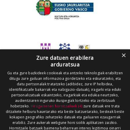
×
Zure datuen erabilera
arduratsua
Gu eta gure bazkideek cookieak eta antzeko teknologiak erabiltzen
ditugu zure gailuan informazioa gordetzeko eta eskuratzeko, eta
datu pertsonalak tratatzeko (adibidez, zure IP helbidea,
identifikatzaile bakarrak eta nabigazio-datuak), iragarki eta eduki
pertsonalizatuak eskaintzeko, iragarkiak eta edukia neurtzeko,
audientziaren inguruko ikuspegiak lortzeko eta zerbitzuak
hobetzeko.
Hirugarrenen hornitzaileek (4)
zure datuak ere trata
ditzakete helburu hauetarako eta beste batzuetarako, besteak beste
kokapen geografiko zehatzeko datuak eta gailuaren ezaugarriak
erabiliz. Zure aukerak webgune honi soilik aplikatzen zaizkio.
Hornitzaile batzuek baimena beharrean interes legitimoa oinarri