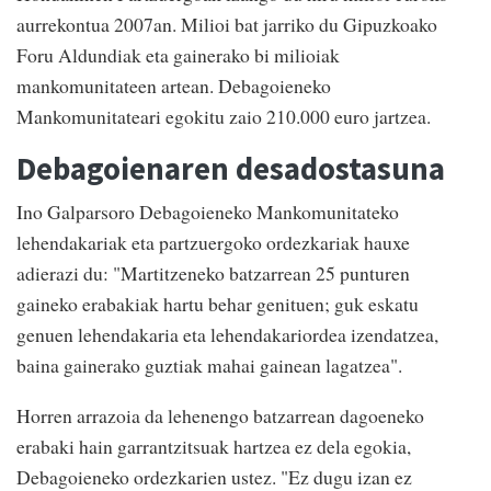
aurrekontua 2007an. Milioi bat jarriko du Gipuzkoako
Foru Aldundiak eta gainerako bi milioiak
mankomunitateen artean. Debagoieneko
Mankomunitateari egokitu zaio 210.000 euro jartzea.
Debagoienaren desadostasuna
Ino Galparsoro Debagoieneko Mankomunitateko
lehendakariak eta partzuergoko ordezkariak hauxe
adierazi du: "Martitzeneko batzarrean 25 punturen
gaineko erabakiak hartu behar genituen; guk eskatu
genuen lehendakaria eta lehendakariordea izendatzea,
baina gainerako guztiak mahai gainean lagatzea".
Horren arrazoia da lehenengo batzarrean dagoeneko
erabaki hain garrantzitsuak hartzea ez dela egokia,
Debagoieneko ordezkarien ustez. "Ez dugu izan ez