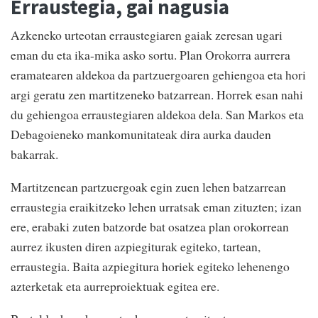
Erraustegia, gai nagusia
Azkeneko urteotan erraustegiaren gaiak zeresan ugari
eman du eta ika-mika asko sortu. Plan Orokorra aurrera
eramatearen aldekoa da partzuergoaren gehiengoa eta hori
argi geratu zen martitzeneko batzarrean. Horrek esan nahi
du gehiengoa erraustegiaren aldekoa dela. San Markos eta
Debagoieneko mankomunitateak dira aurka dauden
bakarrak.
Martitzenean partzuergoak egin zuen lehen batzarrean
erraustegia eraikitzeko lehen urratsak eman zituzten; izan
ere, erabaki zuten batzorde bat osatzea plan orokorrean
aurrez ikusten diren azpiegiturak egiteko, tartean,
erraustegia. Baita azpiegitura horiek egiteko lehenengo
azterketak eta aurreproiektuak egitea ere.