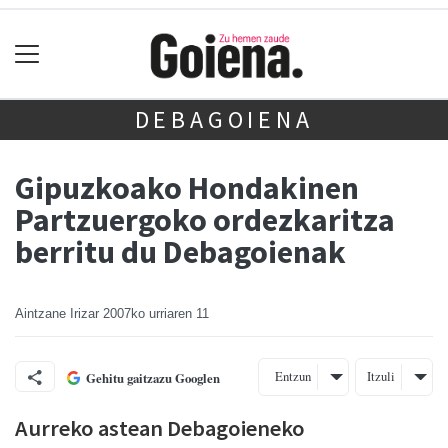
DEBAGOIENA
Gipuzkoako Hondakinen
Partzuergoko ordezkaritza
berritu du Debagoienak
Aintzane Irizar
2007ko urriaren 11
Entzun
Itzuli
Gehitu gaitzazu Googlen
Aurreko astean Debagoieneko