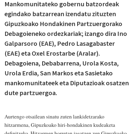
Mankomunitateko gobernu batzordeak
egindako batzarrean izendatu zituzten
Gipuzkoako Hondakinen Partzuergorako
Debagoieneko ordezkariak; izango dira Ino
Galparsoro (EAE), Pedro Lasagabaster
(EAE) eta Oxel Erostarbe (Aralar).
Debagoiena, Debabarrena, Urola Kosta,
Urola Erdia, San Markos eta Sasietako
mankomunitateek eta Diputazioak osatzen
dute partzuergoa.
Aurtengo otsailean sinatu zuten lankidetzarako
hitzarmena, Gipuzkoako hiri-hondakinen kudeaketa
definitzeko. Hitzarmen horretan jasotzen zen Gipuzkoako