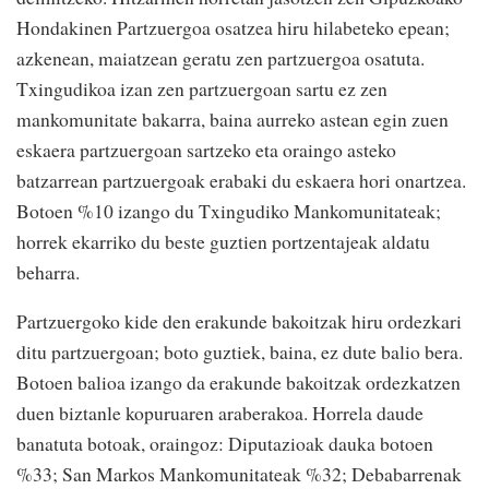
Hondakinen Partzuergoa osatzea hiru hilabeteko epean;
azkenean, maiatzean geratu zen partzuergoa osatuta.
Txingudikoa izan zen partzuergoan sartu ez zen
mankomunitate bakarra, baina aurreko astean egin zuen
eskaera partzuergoan sartzeko eta oraingo asteko
batzarrean partzuergoak erabaki du eskaera hori onartzea.
Botoen %10 izango du Txingudiko Mankomunitateak;
horrek ekarriko du beste guztien portzentajeak aldatu
beharra.
Partzuergoko kide den erakunde bakoitzak hiru ordezkari
ditu partzuergoan; boto guztiek, baina, ez dute balio bera.
Botoen balioa izango da erakunde bakoitzak ordezkatzen
duen biztanle kopuruaren araberakoa. Horrela daude
banatuta botoak, oraingoz: Diputazioak dauka botoen
%33; San Markos Mankomunitateak %32; Debabarrenak