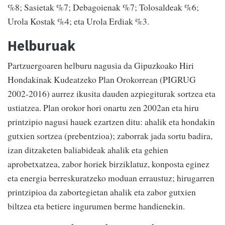
%8; Sasietak %7; Debagoienak %7; Tolosaldeak %6;
Urola Kostak %4; eta Urola Erdiak %3.
Helburuak
Partzuergoaren helburu nagusia da Gipuzkoako Hiri
Hondakinak Kudeatzeko Plan Orokorrean (PIGRUG
2002-2016) aurrez ikusita dauden azpiegiturak sortzea eta
ustiatzea. Plan orokor hori onartu zen 2002an eta hiru
printzipio nagusi hauek ezartzen ditu: ahalik eta hondakin
gutxien sortzea (prebentzioa); zaborrak jada sortu badira,
izan ditzaketen baliabideak ahalik eta gehien
aprobetxatzea, zabor horiek birziklatuz, konposta eginez
eta energia berreskuratzeko moduan erraustuz; hirugarren
printzipioa da zabortegietan ahalik eta zabor gutxien
biltzea eta betiere ingurumen berme handienekin.