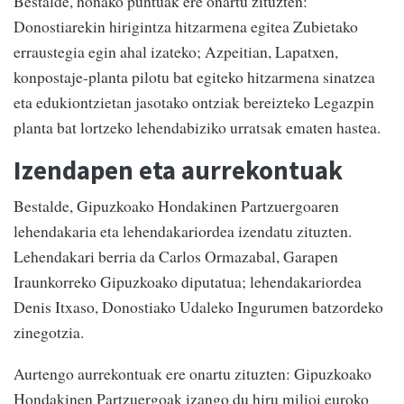
Bestalde, honako puntuak ere onartu zituzten:
Donostiarekin hirigintza hitzarmena egitea Zubietako
erraustegia egin ahal izateko; Azpeitian, Lapatxen,
konpostaje-planta pilotu bat egiteko hitzarmena sinatzea
eta edukiontzietan jasotako ontziak bereizteko Legazpin
planta bat lortzeko lehendabiziko urratsak ematen hastea.
Izendapen eta aurrekontuak
Bestalde, Gipuzkoako Hondakinen Partzuergoaren
lehendakaria eta lehendakariordea izendatu zituzten.
Lehendakari berria da Carlos Ormazabal, Garapen
Iraunkorreko Gipuzkoako diputatua; lehendakariordea
Denis Itxaso, Donostiako Udaleko Ingurumen batzordeko
zinegotzia.
Aurtengo aurrekontuak ere onartu zituzten: Gipuzkoako
Hondakinen Partzuergoak izango du hiru milioi euroko