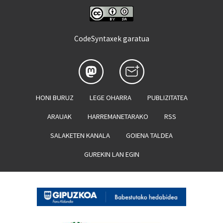
CodeSyntaxek garatua
HONI BURUZ
LEGE OHARRA
PUBLIZITATEA
ARAUAK
HARREMANETARAKO
RSS
SALAKETEN KANALA
GOIENA TALDEA
GUREKIN LAN EGIN