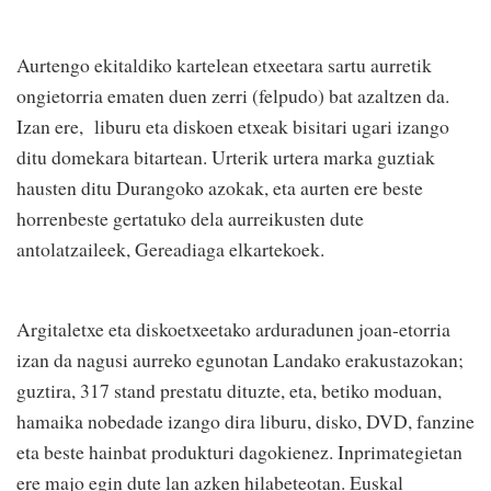
Aurtengo ekitaldiko kartelean etxeetara sartu aurretik
ongietorria ematen duen zerri (felpudo) bat azaltzen da.
Izan ere, liburu eta diskoen etxeak bisitari ugari izango
ditu domekara bitartean. Urterik urtera marka guztiak
hausten ditu Durangoko azokak, eta aurten ere beste
horrenbeste gertatuko dela aurreikusten dute
antolatzaileek, Gereadiaga elkartekoek.
Argitaletxe eta diskoetxeetako arduradunen joan-etorria
izan da nagusi aurreko egunotan Landako erakustazokan;
guztira, 317 stand prestatu dituzte, eta, betiko moduan,
hamaika nobedade izango dira liburu, disko, DVD, fanzine
eta beste hainbat produkturi dagokienez. Inprimategietan
ere majo egin dute lan azken hilabeteotan. Euskal