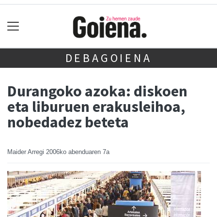
DEBAGOIENA
Durangoko azoka: diskoen
eta liburuen erakusleihoa,
nobedadez beteta
Maider Arregi
2006ko abenduaren 7a