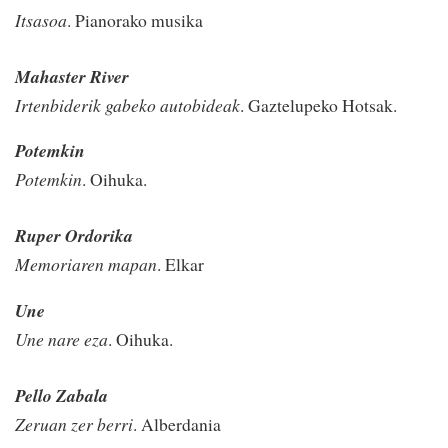
Itsasoa
. Pianorako musika
Mahaster River
Irtenbiderik gabeko autobideak
. Gaztelupeko Hotsak.
Potemkin
Potemkin
. Oihuka.
Ruper Ordorika
Memoriaren mapan
. Elkar
Une
Une nare eza
. Oihuka.
Pello Zabala
Zeruan zer berri
. Alberdania