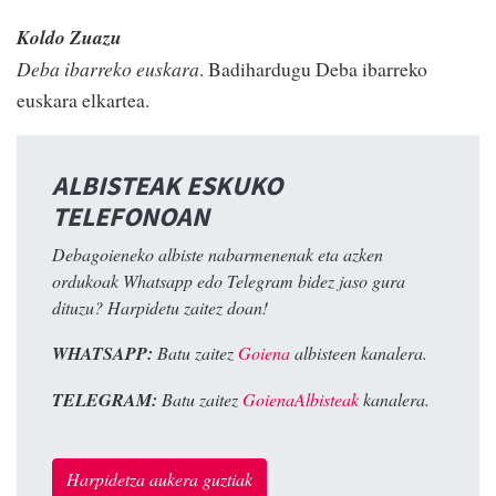
Koldo Zuazu
Deba ibarreko euskara
. Badihardugu Deba ibarreko
euskara elkartea.
ALBISTEAK ESKUKO
TELEFONOAN
Debagoieneko albiste nabarmenenak eta azken
ordukoak Whatsapp edo Telegram bidez jaso gura
dituzu? Harpidetu zaitez doan!
WHATSAPP:
Batu zaitez
Goiena
albisteen kanalera.
TELEGRAM:
Batu zaitez
GoienaAlbisteak
kanalera.
Harpidetza aukera guztiak