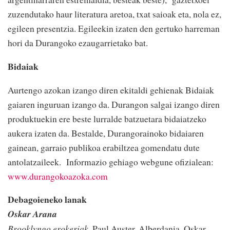
zuzendutako haur literatura aretoa, txat saioak eta, nola ez,
egileen presentzia. Egileekin izaten den gertuko harreman
hori da Durangoko ezaugarrietako bat.
Bidaiak
Aurtengo azokan izango diren ekitaldi gehienak Bidaiak
gaiaren inguruan izango da. Durangon salgai izango diren
produktuekin ere beste lurralde batzuetara bidaiatzeko
aukera izaten da. Bestalde, Durangorainoko bidaiaren
gainean, garraio publikoa erabiltzea gomendatu dute
antolatzaileek. Informazio gehiago webgune ofizialean:
www.durangokoazoka.com
Debagoieneko lanak
Oskar Arana
Brooklyngo erokeriak
. Paul Auster. Alberdania. Oskar