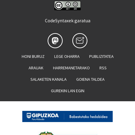
CodeSyntaxek garatua
HONI BURUZ
LEGE OHARRA
PUBLIZITATEA
ARAUAK
HARREMANETARAKO
RSS
SALAKETEN KANALA
GOIENA TALDEA
GUREKIN LAN EGIN