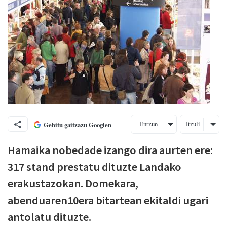
Entzun
Itzuli
Gehitu gaitzazu Googlen
Hamaika nobedade izango dira aurten ere:
317 stand prestatu dituzte Landako
erakustazokan. Domekara,
abenduaren10era bitartean ekitaldi ugari
antolatu dituzte.