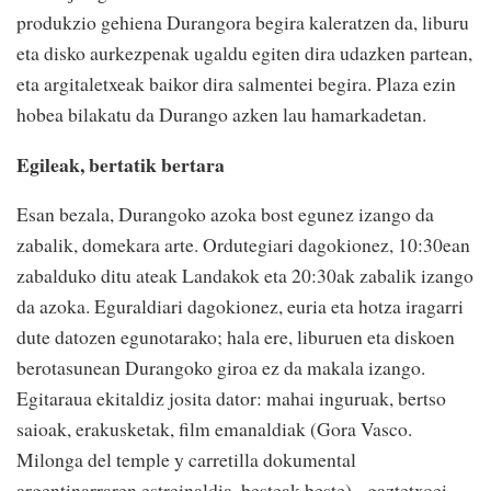
produkzio gehiena Durangora begira kaleratzen da, liburu
eta disko aurkezpenak ugaldu egiten dira udazken partean,
eta argitaletxeak baikor dira salmentei begira. Plaza ezin
hobea bilakatu da Durango azken lau hamarkadetan.
Egileak, bertatik bertara
Esan bezala, Durangoko azoka bost egunez izango da
zabalik, domekara arte. Ordutegiari dagokionez, 10:30ean
zabalduko ditu ateak Landakok eta 20:30ak zabalik izango
da azoka. Eguraldiari dagokionez, euria eta hotza iragarri
dute datozen egunotarako; hala ere, liburuen eta diskoen
berotasunean Durangoko giroa ez da makala izango.
Egitaraua ekitaldiz josita dator: mahai inguruak, bertso
saioak, erakusketak, film emanaldiak (Gora Vasco.
Milonga del temple y carretilla dokumental
argentinarraren estreinaldia, besteak beste), gaztetxoei