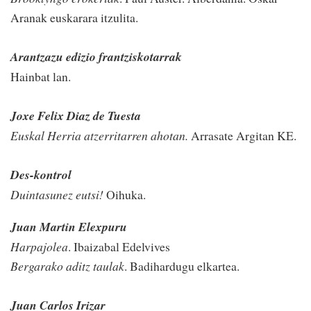
Aranak euskarara itzulita.
Arantzazu edizio frantziskotarrak
Hainbat lan.
Joxe Felix Diaz de Tuesta
Euskal Herria atzerritarren ahotan.
Arrasate Argitan KE.
Des-kontrol
Duintasunez eutsi!
Oihuka.
Juan Martin Elexpuru
Harpajolea
. Ibaizabal Edelvives
Bergarako aditz taulak
. Badihardugu elkartea.
Juan Carlos Irizar