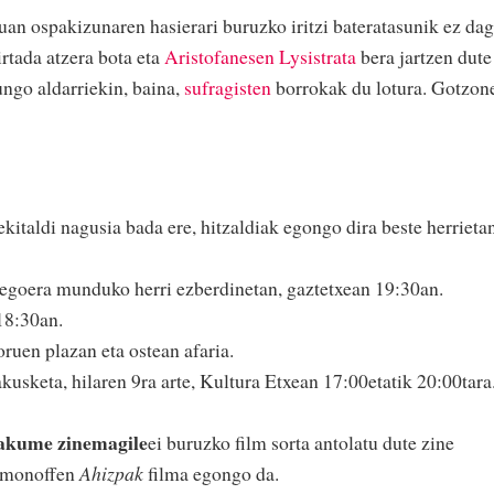
an ospakizunaren hasierari buruzko iritzi bateratasunik ez dag
tada atzera bota eta
Aristofanesen Lysistrata
bera jartzen dute
ngo aldarriekin, baina,
sufragisten
borrokak du lotura. Gotzon
kitaldi nagusia bada ere, hitzaldiak egongo dira beste herrieta
egoera munduko herri ezberdinetan, gaztetxean 19:30an.
18:30an.
ruen plazan eta ostean afaria.
kusketa, hilaren 9ra arte, Kultura Etxean 17:00etatik 20:00tara
kume zinemagile
ei buruzko film sorta antolatu dute zine
lomonoffen
Ahizpak
filma egongo da.