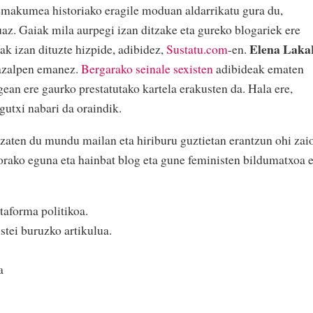
kumea historiako eragile moduan aldarrikatu gura du,
az. Gaiak mila aurpegi izan ditzake eta gureko blogariek ere
Elena Laka
ak izan dituzte hizpide, adibidez,
Sustatu.com
-en.
 azalpen emanez.
Bergarako seinale sexisten
adibideak ematen
ean ere gaurko prestatutako kartela erakusten da. Hala ere,
gutxi nabari da oraindik.
izaten du mundu mailan eta hiriburu guztietan erantzun ohi zai
gorako eguna eta hainbat blog eta gune feministen bildumatxoa 
aforma politikoa.
istei buruzko artikulua.
a