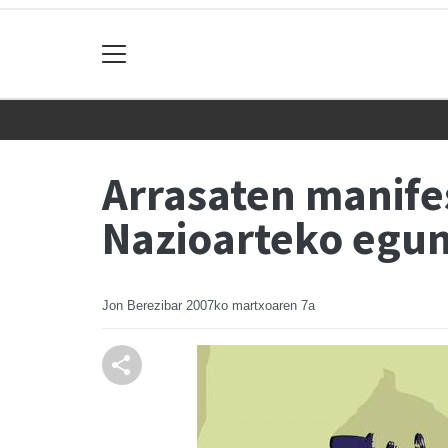
Arrasaten manif
Nazioarteko egun
Jon Berezibar
2007ko martxoaren 7a