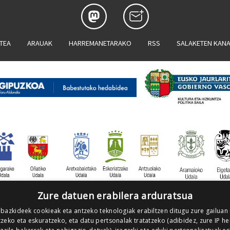
ATEA
ARAUAK
HARREMANETARAKO
RSS
SALAKETEN KAN
Zure datuen erabilera arduratsua
 bazkideek cookieak eta antzeko teknologiak erabiltzen ditugu zure gailuan
zeko eta eskuratzeko, eta datu pertsonalak tratatzeko (adibidez, zure IP he