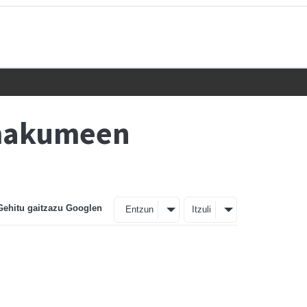
Emakumeen
Gehitu gaitzazu Googlen
Entzun
Itzuli