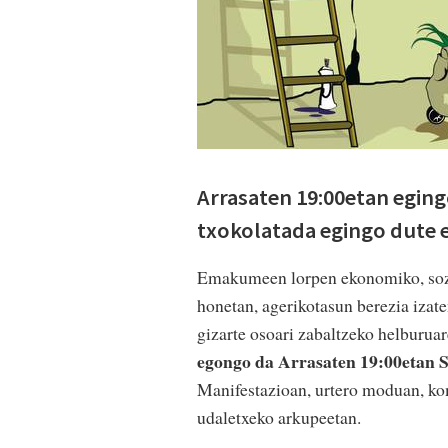
Arrasaten 19:00etan eging
txokolatada egingo dute e
Emakumeen lorpen ekonomiko, sozia
honetan, agerikotasun berezia iza
gizarte osoari zabaltzeko helburua
egongo da Arrasaten 19:00etan 
Manifestazioan, urtero moduan, kom
udaletxeko arkupeetan.