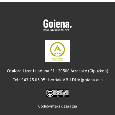
Otalora Lizentziaduna 31 · 20500 Arrasate (Gipuzkoa)
Tel.: 943 25 05 05 · berriak[ABILDUA]goiena.eus
CodeSyntaxek garatua