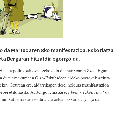
o da Martxoaren 8ko manifestazioa. Eskoriatz
ta Bergaran hitzaldia egongo da.
l eta politikoak ospatzeko deia da martxoaren 8koa. Egun
ten dute emakumeen Giza-Eskubideen aldeko borrokek ardura
manifestazioa
rekin. Geurean ere, aldarrikapen deiei helduta
Seberotik
hasita. Aurtengo lema
Zu ere beharrezkoa zara!
da.
unikatua irakurriko dute eta ostean askaria egongo da