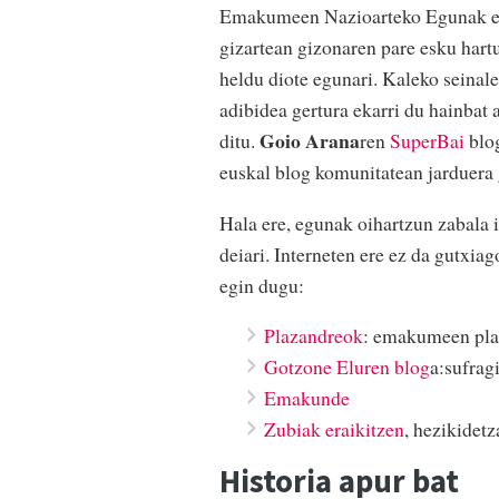
Emakumeen Nazioarteko Egunak ema
gizartean gizonaren pare esku hartu
heldu diote egunari. Kaleko seinale
adibidea gertura ekarri du hainbat
Goio Arana
ditu.
ren
SuperBai
blog
euskal blog komunitatean jarduera 
Hala ere, egunak oihartzun zabala 
deiari. Interneten ere ez da gutxia
egin dugu:
Plazandreok
: emakumeen plat
Gotzone Eluren blog
a:sufrag
Emakunde
Zubiak eraikitzen
, hezikidetz
Historia apur bat