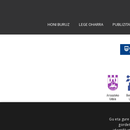
HONI BURUZ
LEGE OHARRA
PUBLIZIT
Gu eta gure
gordet