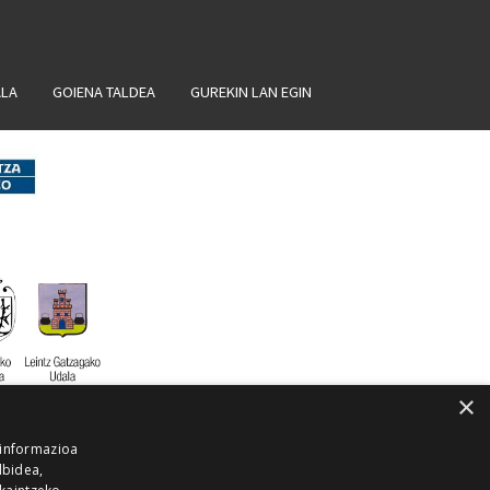
ALA
GOIENA TALDEA
GUREKIN LAN EGIN
×
 informazioa
lbidea,