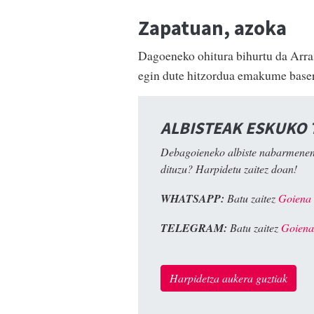
Zapatuan, azoka
Dagoeneko ohitura bihurtu da Arra
egin dute hitzordua emakume baserrit
ALBISTEAK ESKUKO
Debagoieneko albiste nabarmenen
dituzu? Harpidetu zaitez doan!
WHATSAPP:
Batu zaitez
Goiena
TELEGRAM:
Batu zaitez
Goiena
Harpidetza aukera guztiak