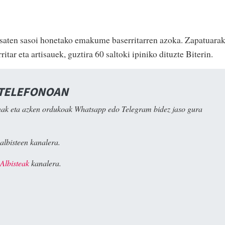
saten sasoi honetako emakume baserritarren azoka. Zapatuara
ar eta artisauek, guztira 60 saltoki ipiniko dituzte Biterin.
 TELEFONOAN
ak eta azken ordukoak Whatsapp edo Telegram bidez jaso gura
albisteen kanalera.
Albisteak
kanalera.