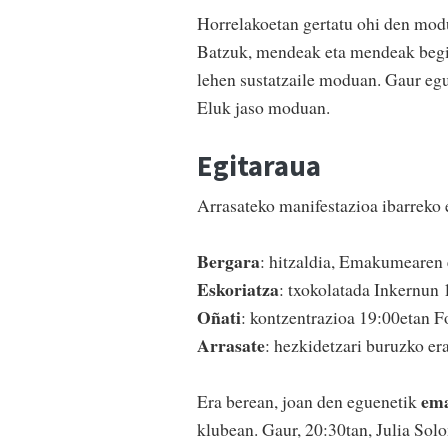
Horrelakoetan gertatu ohi den modu
Batzuk, mendeak eta mendeak begir
lehen sustatzaile moduan. Gaur egu
Eluk jaso moduan.
Egitaraua
Arrasateko manifestazioa ibarreko e
Bergara
: hitzaldia, Emakumearen 
Eskoriatza
: txokolatada Inkernun 
Oñati
: kontzentrazioa 19:00etan Fo
Arrasate
: hezkidetzari buruzko era
ema
Era berean, joan den eguenetik
klubean. Gaur, 20:30tan, Julia So