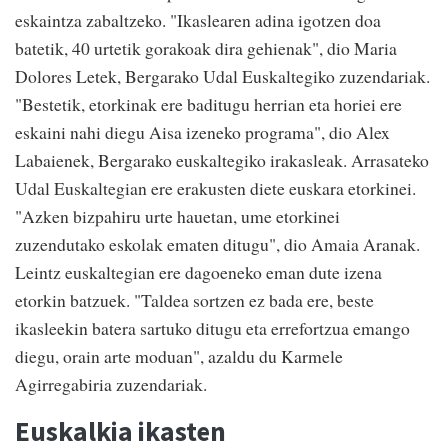
eskaintza zabaltzeko. "Ikaslearen adina igotzen doa
batetik, 40 urtetik gorakoak dira gehienak", dio Maria
Dolores Letek, Bergarako Udal Euskaltegiko zuzendariak.
"Bestetik, etorkinak ere baditugu herrian eta horiei ere
eskaini nahi diegu Aisa izeneko programa", dio Alex
Labaienek, Bergarako euskaltegiko irakasleak. Arrasateko
Udal Euskaltegian ere erakusten diete euskara etorkinei.
"Azken bizpahiru urte hauetan, ume etorkinei
zuzendutako eskolak ematen ditugu", dio Amaia Aranak.
Leintz euskaltegian ere dagoeneko eman dute izena
etorkin batzuek. "Taldea sortzen ez bada ere, beste
ikasleekin batera sartuko ditugu eta errefortzua emango
diegu, orain arte moduan", azaldu du Karmele
Agirregabiria zuzendariak.
Euskalkia ikasten