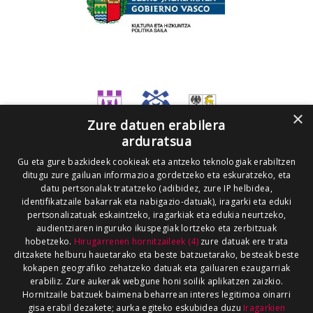
×
Zure datuen erabilera
arduratsua
Gu eta gure bazkideek cookieak eta antzeko teknologiak erabiltzen
ditugu zure gailuan informazioa gordetzeko eta eskuratzeko, eta
datu pertsonalak tratatzeko (adibidez, zure IP helbidea,
identifikatzaile bakarrak eta nabigazio-datuak), iragarki eta eduki
pertsonalizatuak eskaintzeko, iragarkiak eta edukia neurtzeko,
audientziaren inguruko ikuspegiak lortzeko eta zerbitzuak
hobetzeko.
Hirugarrenen hornitzaileek (4)
zure datuak ere trata
ditzakete helburu hauetarako eta beste batzuetarako, besteak beste
kokapen geografiko zehatzeko datuak eta gailuaren ezaugarriak
erabiliz. Zure aukerak webgune honi soilik aplikatzen zaizkio.
Hornitzaile batzuek baimena beharrean interes legitimoa oinarri
gisa erabil dezakete; aurka egiteko eskubidea duzu
Iragarkien