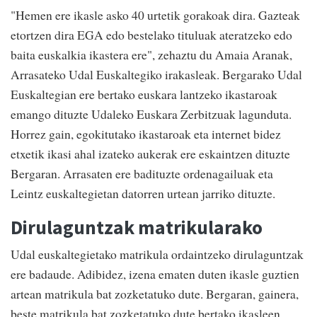
"Hemen ere ikasle asko 40 urtetik gorakoak dira. Gazteak
etortzen dira EGA edo bestelako tituluak ateratzeko edo
baita euskalkia ikastera ere", zehaztu du Amaia Aranak,
Arrasateko Udal Euskaltegiko irakasleak. Bergarako Udal
Euskaltegian ere bertako euskara lantzeko ikastaroak
emango dituzte Udaleko Euskara Zerbitzuak lagunduta.
Horrez gain, egokitutako ikastaroak eta internet bidez
etxetik ikasi ahal izateko aukerak ere eskaintzen dituzte
Bergaran. Arrasaten ere badituzte ordenagailuak eta
Leintz euskaltegietan datorren urtean jarriko dituzte.
Dirulaguntzak matrikularako
Udal euskaltegietako matrikula ordaintzeko dirulaguntzak
ere badaude. Adibidez, izena ematen duten ikasle guztien
artean matrikula bat zozketatuko dute. Bergaran, gainera,
beste matrikula bat zozketatuko dute bertako ikasleen