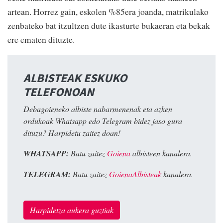
artean. Horrez gain, eskolen %85era joanda, matrikulako
zenbateko bat itzultzen dute ikasturte bukaeran eta bekak
ere ematen dituzte.
ALBISTEAK ESKUKO
TELEFONOAN
Debagoieneko albiste nabarmenenak eta azken
ordukoak Whatsapp edo Telegram bidez jaso gura
dituzu? Harpidetu zaitez doan!
WHATSAPP:
Batu zaitez
Goiena
albisteen kanalera.
TELEGRAM:
Batu zaitez
GoienaAlbisteak
kanalera.
Harpidetza aukera guztiak