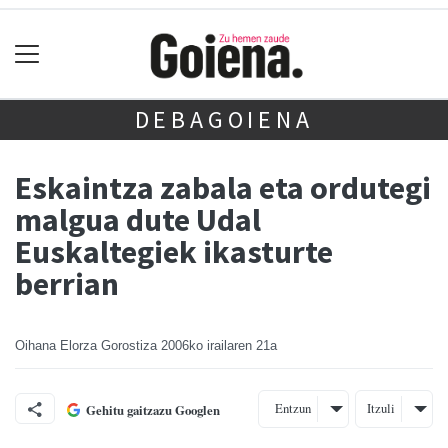
DEBAGOIENA
Eskaintza zabala eta ordutegi
malgua dute Udal
Euskaltegiek ikasturte
berrian
Oihana Elorza Gorostiza
2006ko irailaren 21a
Entzun
Itzuli
Gehitu gaitzazu Googlen