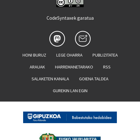
CodeSyntaxek garatua
HONI BURUZ
LEGE OHARRA
PUBLIZITATEA
ARAUAK
HARREMANETARAKO
RSS
SALAKETEN KANALA
GOIENA TALDEA
GUREKIN LAN EGIN