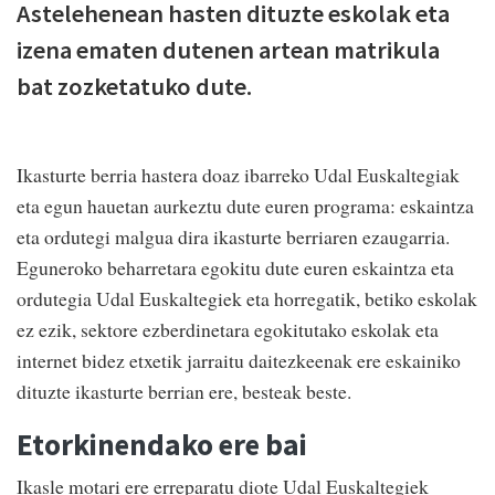
Astelehenean hasten dituzte eskolak eta
izena ematen dutenen artean matrikula
bat zozketatuko dute.
Ikasturte berria hastera doaz ibarreko Udal Euskaltegiak
eta egun hauetan aurkeztu dute euren programa: eskaintza
eta ordutegi malgua dira ikasturte berriaren ezaugarria.
Eguneroko beharretara egokitu dute euren eskaintza eta
ordutegia Udal Euskaltegiek eta horregatik, betiko eskolak
ez ezik, sektore ezberdinetara egokitutako eskolak eta
internet bidez etxetik jarraitu daitezkeenak ere eskainiko
dituzte ikasturte berrian ere, besteak beste.
Etorkinendako ere bai
Ikasle motari ere erreparatu diote Udal Euskaltegiek