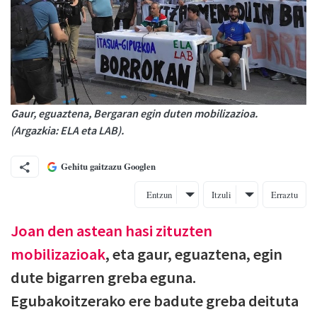
Gaur, eguaztena, Bergaran egin duten mobilizazioa.
(Argazkia: ELA eta LAB).
Gehitu gaitzazu Googlen
Entzun
Itzuli
Erraztu
Joan den astean hasi zituzten
mobilizazioak
, eta gaur, eguaztena, egin
dute bigarren greba eguna.
Egubakoitzerako ere badute greba deituta