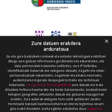
×
Zure datuen erabilera
arduratsua
Gu eta gure bazkideek cookieak eta antzeko teknologiak erabiltzen
ditugu zure gailuan informazioa gordetzeko eta eskuratzeko, eta
datu pertsonalak tratatzeko (adibidez, zure IP helbidea,
identifikatzaile bakarrak eta nabigazio-datuak), iragarki eta eduki
pertsonalizatuak eskaintzeko, iragarkiak eta edukia neurtzeko,
audientziaren inguruko ikuspegiak lortzeko eta zerbitzuak
hobetzeko.
Hirugarrenen hornitzaileek (4)
zure datuak ere trata
ditzakete helburu hauetarako eta beste batzuetarako, besteak beste
kokapen geografiko zehatzeko datuak eta gailuaren ezaugarriak
erabiliz. Zure aukerak webgune honi soilik aplikatzen zaizkio.
Hornitzaile batzuek baimena beharrean interes legitimoa oinarri
gisa erabil dezakete; aurka egiteko eskubidea duzu
Iragarkien