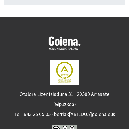
Otalora Lizentziaduna 31 · 20500 Arrasate
(Gipuzkoa)
Tel.: 943 25 05 05 · berriak[ABILDUA]goiena.eus