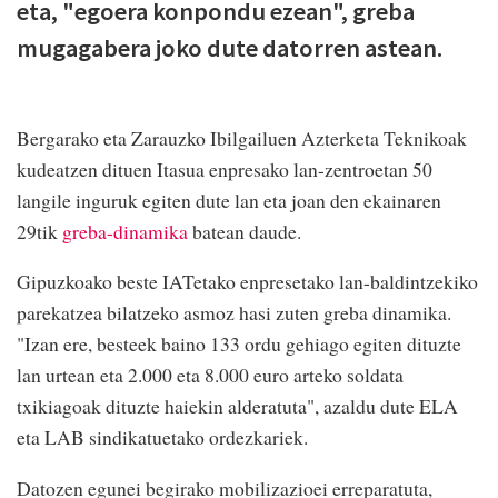
eta, "egoera konpondu ezean", greba
mugagabera joko dute datorren astean.
Bergarako eta Zarauzko Ibilgailuen Azterketa Teknikoak
kudeatzen dituen Itasua enpresako lan-zentroetan 50
langile inguruk egiten dute lan eta joan den ekainaren
29tik
greba-dinamika
batean daude.
Gipuzkoako beste IATetako enpresetako lan-baldintzekiko
parekatzea bilatzeko asmoz hasi zuten greba dinamika.
"Izan ere, besteek baino 133 ordu gehiago egiten dituzte
lan urtean eta 2.000 eta 8.000 euro arteko soldata
txikiagoak dituzte haiekin alderatuta", azaldu dute ELA
eta LAB sindikatuetako ordezkariek.
Datozen egunei begirako mobilizazioei erreparatuta,