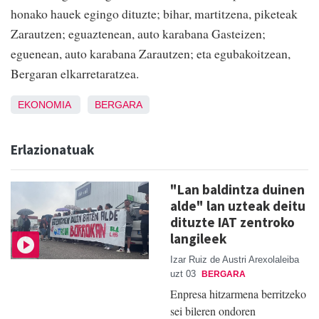
honako hauek egingo dituzte; bihar, martitzena, piketeak
Zarautzen; eguaztenean, auto karabana Gasteizen;
eguenean, auto karabana Zarautzen; eta egubakoitzean,
Bergaran elkarretaratzea.
EKONOMIA
BERGARA
Erlazionatuak
"Lan baldintza duinen
alde" lan uzteak deitu
dituzte IAT zentroko
langileek
Izar Ruiz de Austri Arexolaleiba
uzt 03
BERGARA
Enpresa hitzarmena berritzeko
sei bileren ondoren