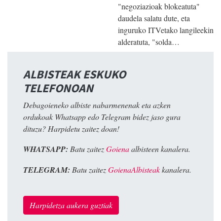
"negoziazioak blokeatuta"
daudela salatu dute, eta
inguruko ITVetako langileekin
alderatuta, "solda…
ALBISTEAK ESKUKO
TELEFONOAN
Debagoieneko albiste nabarmenenak eta azken
ordukoak Whatsapp edo Telegram bidez jaso gura
dituzu? Harpidetu zaitez doan!
WHATSAPP:
Batu zaitez
Goiena
albisteen kanalera.
TELEGRAM:
Batu zaitez
GoienaAlbisteak
kanalera.
Harpidetza aukera guztiak