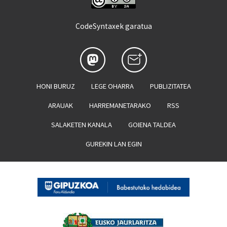
CodeSyntaxek garatua
HONI BURUZ
LEGE OHARRA
PUBLIZITATEA
ARAUAK
HARREMANETARAKO
RSS
SALAKETEN KANALA
GOIENA TALDEA
GUREKIN LAN EGIN