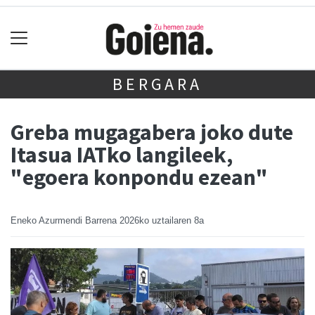
BERGARA
Greba mugagabera joko dute
Itasua IATko langileek,
"egoera konpondu ezean"
Eneko Azurmendi Barrena
2026ko uztailaren 8a