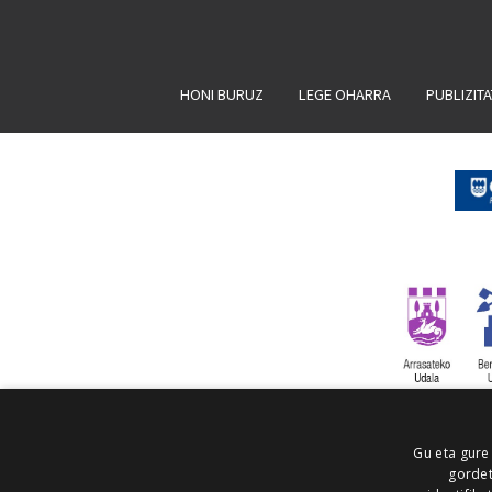
HONI BURUZ
LEGE OHARRA
PUBLIZIT
Gu eta gure
gordet