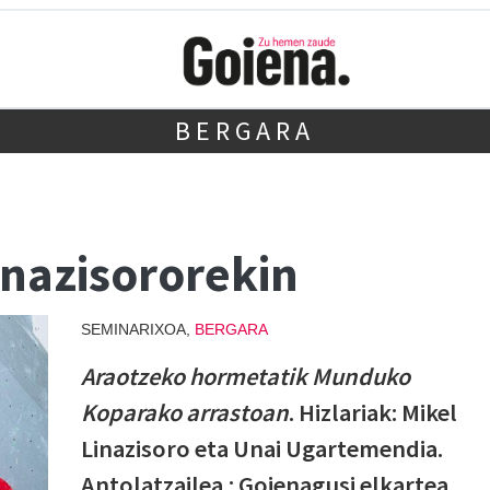
BERGARA
Linazisororekin
SEMINARIXOA,
BERGARA
Araotzeko hormetatik Munduko
Koparako
arrastoan
. Hizlariak: Mikel
Linazisoro eta Unai Ugartemendia.
Antolatzailea.: Goienagusi elkartea.