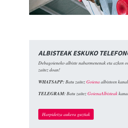
ALBISTEAK ESKUKO TELEFO
Debagoieneko albiste nabarmenenak eta azken o
zaitez doan!
WHATSAPP:
Batu zaitez
Goiena
albisteen kanal
TELEGRAM:
Batu zaitez
GoienaAlbisteak
kanal
Harpidetza aukera guztiak