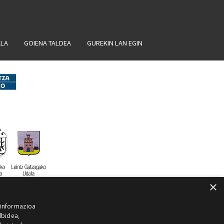
ALA
GOIENA TALDEA
GUREKIN LAN EGIN
×
 informazioa
lbidea,