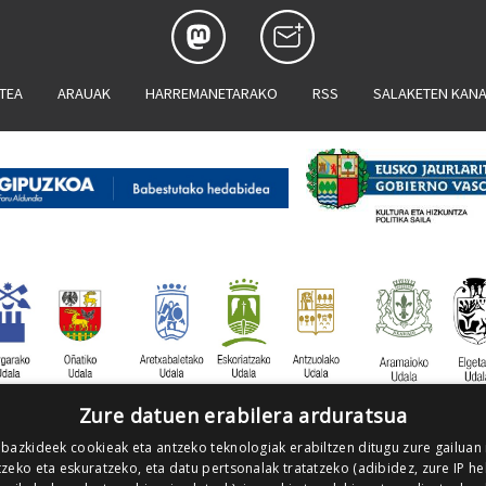
ATEA
ARAUAK
HARREMANETARAKO
RSS
SALAKETEN KAN
Zure datuen erabilera arduratsua
 bazkideek cookieak eta antzeko teknologiak erabiltzen ditugu zure gailuan
zeko eta eskuratzeko, eta datu pertsonalak tratatzeko (adibidez, zure IP he