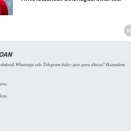
NOAN
rdukoak Whatsapp edo Telegram bidez jaso gura dituzu? Harpidetu
era.
era.