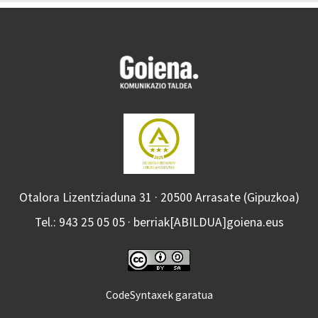
Otalora Lizentziaduna 31 · 20500 Arrasate (Gipuzkoa)
Tel.: 943 25 05 05 · berriak[ABILDUA]goiena.eus
CodeSyntaxek garatua