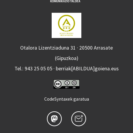
Otalora Lizentziaduna 31 · 20500 Arrasate
(Gipuzkoa)
Tel.: 943 25 05 05 · berriak[ABILDUA]goiena.eus
CodeSyntaxek garatua