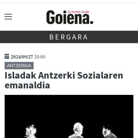
BERGARA
2024/09/27
20:00
ANTZERKIA
Isladak Antzerki Sozialaren
emanaldia