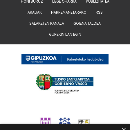
HONI BURUZ
LEGE OHARRA
PUBLIZITATEA
ARAUAK
HARREMANETARAKO
RSS
SALAKETEN KANALA
GOIENA TALDEA
GUREKIN LAN EGIN
×