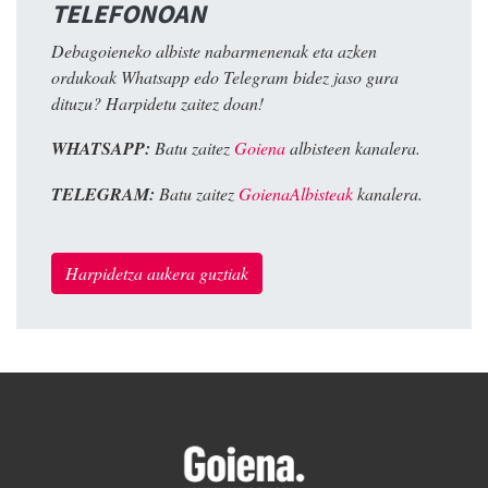
TELEFONOAN
Debagoieneko albiste nabarmenenak eta azken
ordukoak Whatsapp edo Telegram bidez jaso gura
dituzu? Harpidetu zaitez doan!
WHATSAPP:
Batu zaitez
Goiena
albisteen kanalera.
TELEGRAM:
Batu zaitez
GoienaAlbisteak
kanalera.
Harpidetza aukera guztiak