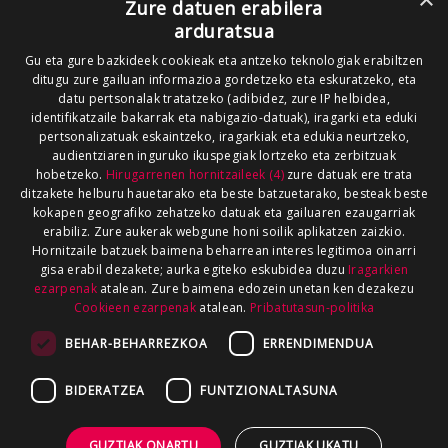
Zure datuen erabilera
arduratsua
Gu eta gure bazkideek cookieak eta antzeko teknologiak erabiltzen
ditugu zure gailuan informazioa gordetzeko eta eskuratzeko, eta
datu pertsonalak tratatzeko (adibidez, zure IP helbidea,
identifikatzaile bakarrak eta nabigazio-datuak), iragarki eta eduki
pertsonalizatuak eskaintzeko, iragarkiak eta edukia neurtzeko,
audientziaren inguruko ikuspegiak lortzeko eta zerbitzuak
hobetzeko.
Hirugarrenen hornitzaileek (4)
zure datuak ere trata
ditzakete helburu hauetarako eta beste batzuetarako, besteak beste
kokapen geografiko zehatzeko datuak eta gailuaren ezaugarriak
erabiliz. Zure aukerak webgune honi soilik aplikatzen zaizkio.
Hornitzaile batzuek baimena beharrean interes legitimoa oinarri
gisa erabil dezakete; aurka egiteko eskubidea duzu
Iragarkien
ezarpenak
atalean. Zure baimena edozein unetan ken dezakezu
Cookieen ezarpenak
atalean.
Pribatutasun-politika
BEHAR-BEHARREZKOA
ERRENDIMENDUA
BIDERATZEA
FUNTZIONALTASUNA
GUZTIAK ONARTU
GUZTIAK UKATU