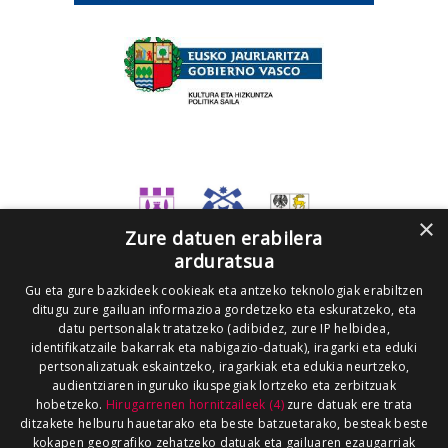
×
Zure datuen erabilera
arduratsua
Gu eta gure bazkideek cookieak eta antzeko teknologiak erabiltzen
ditugu zure gailuan informazioa gordetzeko eta eskuratzeko, eta
datu pertsonalak tratatzeko (adibidez, zure IP helbidea,
identifikatzaile bakarrak eta nabigazio-datuak), iragarki eta eduki
pertsonalizatuak eskaintzeko, iragarkiak eta edukia neurtzeko,
audientziaren inguruko ikuspegiak lortzeko eta zerbitzuak
hobetzeko.
Hirugarrenen hornitzaileek (4)
zure datuak ere trata
ditzakete helburu hauetarako eta beste batzuetarako, besteak beste
kokapen geografiko zehatzeko datuak eta gailuaren ezaugarriak