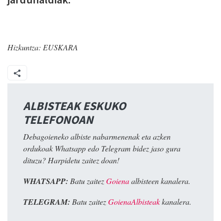
Hizkuntza:
EUSKARA
ALBISTEAK ESKUKO
TELEFONOAN
Debagoieneko albiste nabarmenenak eta azken
ordukoak Whatsapp edo Telegram bidez jaso gura
dituzu? Harpidetu zaitez doan!
WHATSAPP:
Batu zaitez
Goiena
albisteen kanalera.
TELEGRAM:
Batu zaitez
GoienaAlbisteak
kanalera.