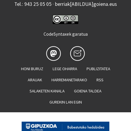
Tel.: 943 25 05 05 · berriak[ABILDUA]goiena.eus
CodeSyntaxek garatua
HONI BURUZ
LEGE OHARRA
PUBLIZITATEA
ARAUAK
HARREMANETARAKO
RSS
SALAKETEN KANALA
GOIENA TALDEA
GUREKIN LAN EGIN