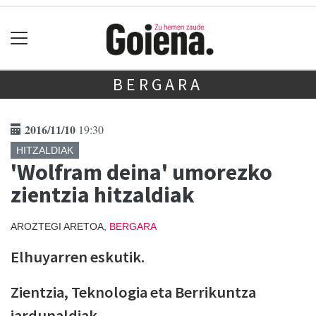
BERGARA
2016/11/10
19:30
HITZALDIAK
'Wolfram deina' umorezko
zientzia hitzaldiak
AROZTEGI ARETOA,
BERGARA
Elhuyarren eskutik.
Zientzia, Teknologia eta Berrikuntza
jardunaldiak.