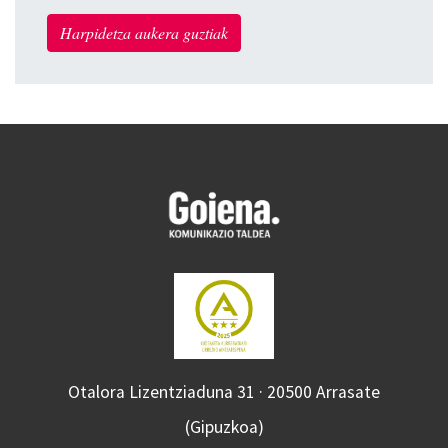
Harpidetza aukera guztiak
Otalora Lizentziaduna 31 · 20500 Arrasate
(Gipuzkoa)