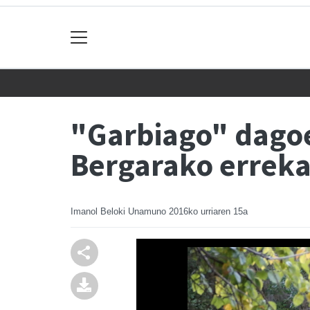
"Garbiago" dagoe
Bergarako erreka
Imanol Beloki Unamuno
2016ko urriaren 15a