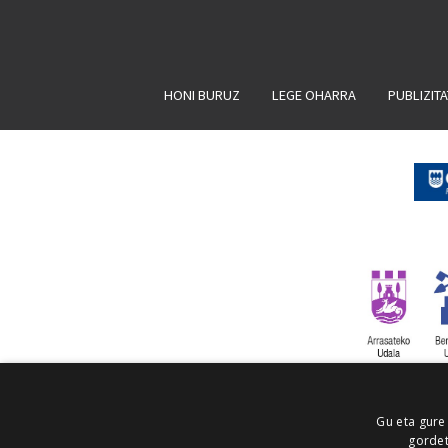
HONI BURUZ
LEGE OHARRA
PUBLIZIT
Gu eta gure
gordet