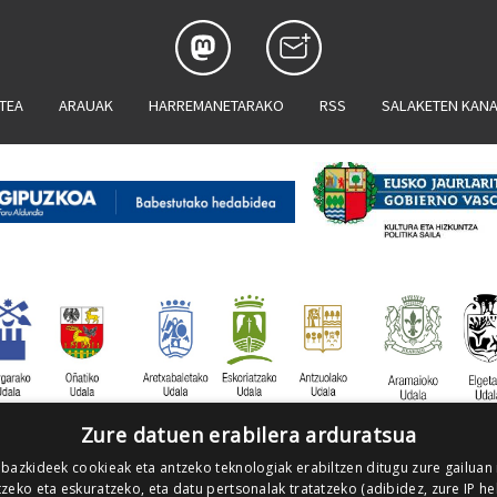
ATEA
ARAUAK
HARREMANETARAKO
RSS
SALAKETEN KAN
Zure datuen erabilera arduratsua
 bazkideek cookieak eta antzeko teknologiak erabiltzen ditugu zure gailuan
zeko eta eskuratzeko, eta datu pertsonalak tratatzeko (adibidez, zure IP he