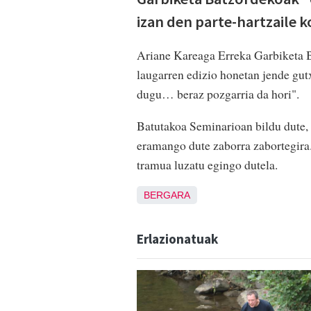
izan den parte-hartzaile 
Ariane Kareaga Erreka Garbiketa Ba
laugarren edizio honetan jende gut
dugu… beraz pozgarria da hori".
Batutakoa Seminarioan bildu dute,
eramango dute zaborra zabortegira.
tramua luzatu egingo dutela.
BERGARA
Erlazionatuak