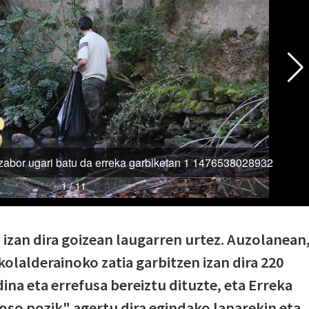
 izan dira goizean laugarren urtez. Auzolanean
olalderainoko zatia garbitzen izan dira 220
ina eta errefusa bereiztu dituzte, eta Erreka
so pozik" agertu dira egindako lanarekin eta