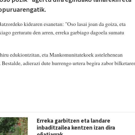
kopuruarengatik.
tzordeko kidearen esanetan: "Oso lasai joan da goiza, eta
xiago gerturatu den arren, erreka garbiago dagoela sumatu
 hiru edukiontzitan, eta Mankomunitatekoek astelehenean
 Bestalde, adierazi dute hurrengo urtera begira zabor bilketare
Erreka garbitzen eta landare
inbaditzailea kentzen izan dira
oñatiarrak