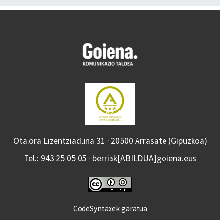
Otalora Lizentziaduna 31 · 20500 Arrasate (Gipuzkoa)
Tel.: 943 25 05 05 · berriak[ABILDUA]goiena.eus
CodeSyntaxek garatua