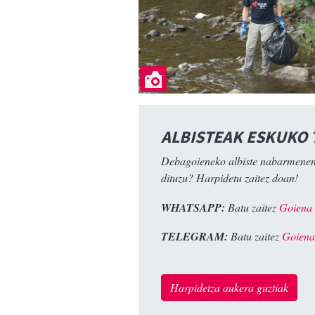
ALBISTEAK ESKUKO
Debagoieneko albiste nabarmenen
dituzu? Harpidetu zaitez doan!
WHATSAPP:
Batu zaitez
Goiena
TELEGRAM:
Batu zaitez
Goiena
Harpidetza aukera guztiak