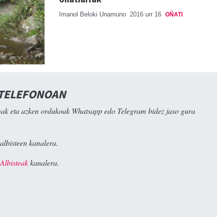
Imanol Beloki Unamuno
2016 urr 16
OÑATI
 TELEFONOAN
ak eta azken ordukoak Whatsapp edo Telegram bidez jaso gura
albisteen kanalera.
Albisteak
kanalera.