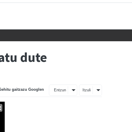
atu dute
Gehitu gaitzazu Googlen
Entzun
Itzuli