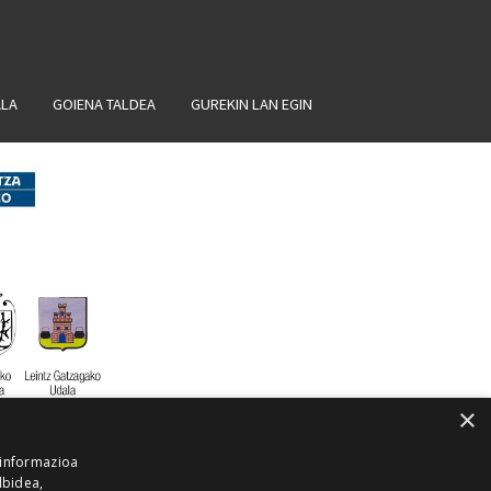
ALA
GOIENA TALDEA
GUREKIN LAN EGIN
×
 informazioa
lbidea,