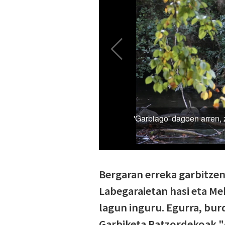
Bergaran erreka garbitzen
Labegaraietan hasi eta Mek
lagun inguru. Egurra, burd
Garbiketa Batzordekoak "o