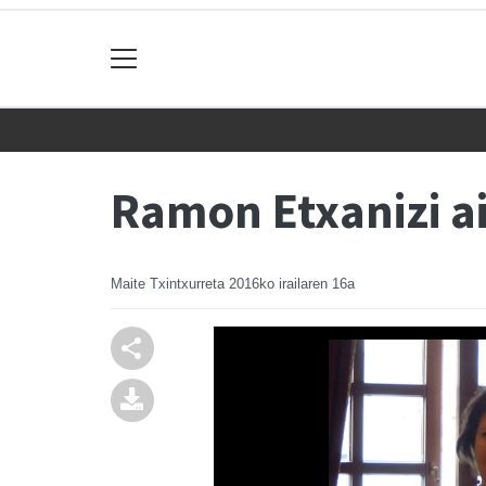
Ramon Etxanizi ai
Maite Txintxurreta
2016ko irailaren 16a