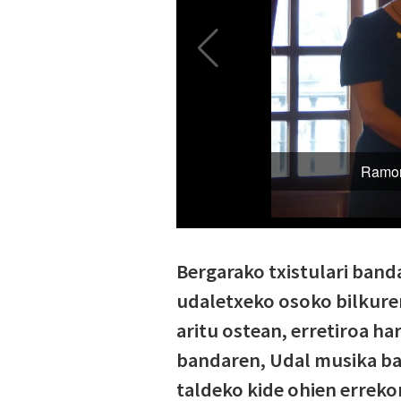
Bergarako txistulari ban
udaletxeko osoko bilkuren
aritu ostean, erretiroa har
bandaren, Udal musika ba
taldeko kide ohien errek