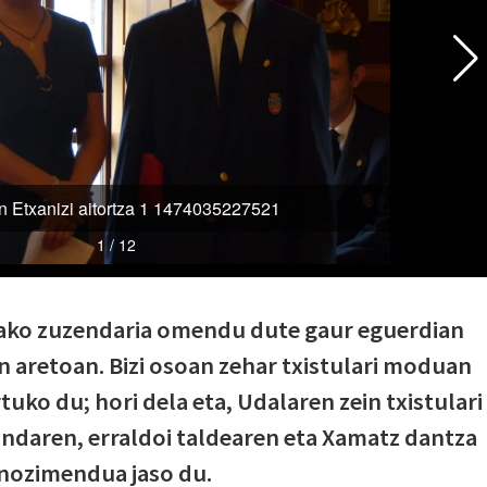
dako zuzendaria omendu dute gaur eguerdian
 aretoan. Bizi osoan zehar txistulari moduan
tuko du; hori dela eta, Udalaren zein txistulari
ndaren, erraldoi taldearen eta Xamatz dantza
onozimendua jaso du.