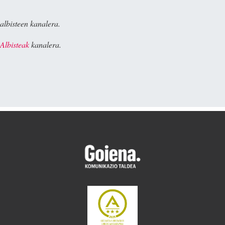
albisteen kanalera.
Albisteak
kanalera.