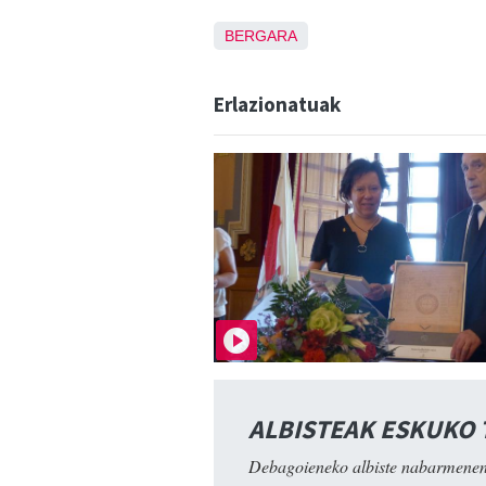
BERGARA
Erlazionatuak
ALBISTEAK ESKUKO
Debagoieneko albiste nabarmenen