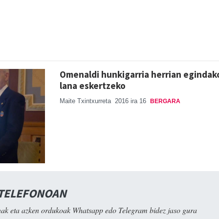
Omenaldi hunkigarria herrian egindak
lana eskertzeko
Maite Txintxurreta
2016 ira 16
BERGARA
 TELEFONOAN
ak eta azken ordukoak Whatsapp edo Telegram bidez jaso gura