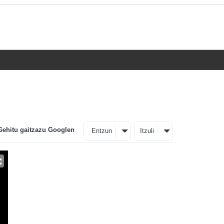
Gehitu gaitzazu Googlen
Entzun
Itzuli