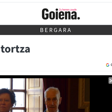
BERGARA
tortza