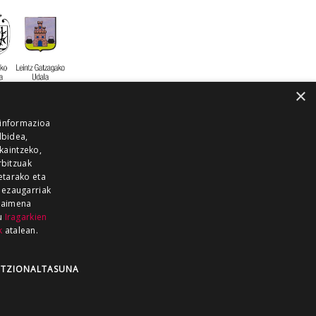
×
 informazioa
lbidea,
skaintzeko,
rbitzuak
etarako eta
 ezaugarriak
 baimena
zu
Iragarkien
k
atalean.
EITIA GUKA
AZKOITIA GUKA
BARRENA
GUKA
GUKA TELEBISTA
HIRUKA
TZIONALTASUNA
Z GUKA
ZUMAIA GUKA
28 KANALA