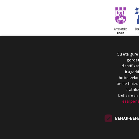
Gu eta gure
gordet
identifika
iragark
hobetzeko
beste batzu
erabili
beharrean 
ezarpen
AIARALDEA
AIKOR
AIURRI
ALEA
BEGITU
ERRAN
EUSKALERRIA IRRA
BEHAR-BEH
KRONIKA
MAILOPE
NOAUA
O