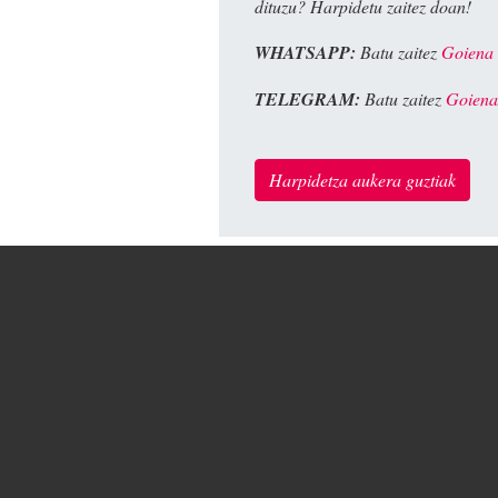
dituzu? Harpidetu zaitez doan!
WHATSAPP:
Batu zaitez
Goiena
TELEGRAM:
Batu zaitez
Goiena
Harpidetza aukera guztiak