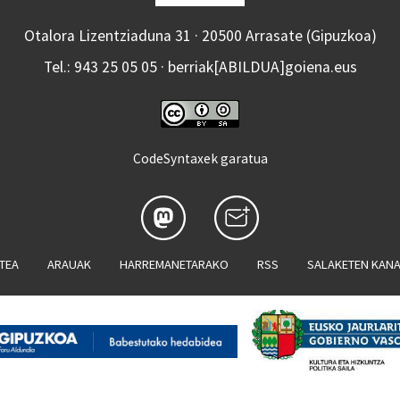
Otalora Lizentziaduna 31 · 20500 Arrasate (Gipuzkoa)
Tel.: 943 25 05 05 · berriak[ABILDUA]goiena.eus
CodeSyntaxek garatua
ATEA
ARAUAK
HARREMANETARAKO
RSS
SALAKETEN KAN