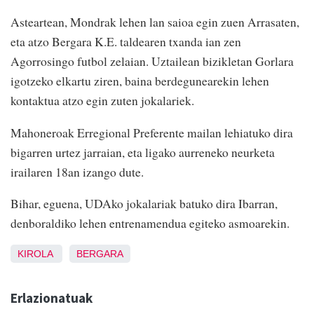
Asteartean, Mondrak lehen lan saioa egin zuen Arrasaten,
eta atzo Bergara K.E. taldearen txanda ian zen
Agorrosingo futbol zelaian. Uztailean bizikletan Gorlara
igotzeko elkartu ziren, baina berdegunearekin lehen
kontaktua atzo egin zuten jokalariek.
Mahoneroak Erregional Preferente mailan lehiatuko dira
bigarren urtez jarraian, eta ligako aurreneko neurketa
irailaren 18an izango dute.
Bihar, eguena, UDAko jokalariak batuko dira Ibarran,
denboraldiko lehen entrenamendua egiteko asmoarekin.
KIROLA
BERGARA
Erlazionatuak