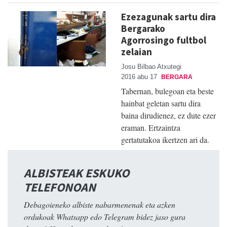
Ezezagunak sartu dira
Bergarako
Agorrosingo fultbol
zelaian
Josu Bilbao Atxutegi
2016 abu 17
BERGARA
Tabernan, bulegoan eta beste
hainbat geletan sartu dira
baina dirudienez, ez dute ezer
eraman. Ertzaintza
gertatutakoa ikertzen ari da.
ALBISTEAK ESKUKO
TELEFONOAN
Debagoieneko albiste nabarmenenak eta azken
ordukoak Whatsapp edo Telegram bidez jaso gura