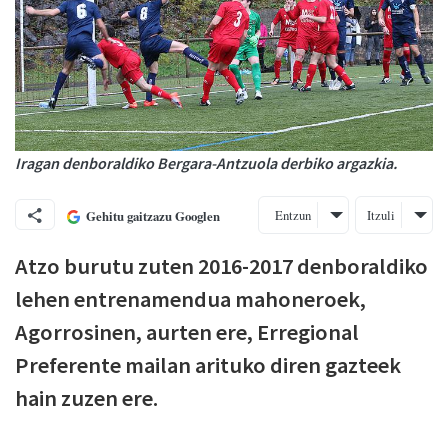
Iragan denboraldiko Bergara-Antzuola derbiko argazkia.
Entzun
Itzuli
Gehitu gaitzazu Googlen
Atzo burutu zuten 2016-2017 denboraldiko
lehen entrenamendua mahoneroek,
Agorrosinen, aurten ere, Erregional
Preferente mailan arituko diren gazteek
hain zuzen ere.