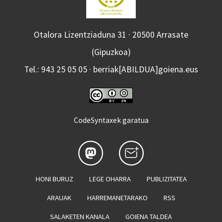
Otalora Lizentziaduna 31 · 20500 Arrasate
(Gipuzkoa)
Tel.: 943 25 05 05 · berriak[ABILDUA]goiena.eus
CodeSyntaxek garatua
HONI BURUZ
LEGE OHARRA
PUBLIZITATEA
ARAUAK
HARREMANETARAKO
RSS
SALAKETEN KANALA
GOIENA TALDEA