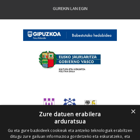
GUREKIN LAN EGIN
×
Zure datuen erabilera
arduratsua
Gu eta gure bazkideek cookieak eta antzeko teknologiak erabiltzen
ditugu zure gailuan informazioa gordetzeko eta eskuratzeko, eta