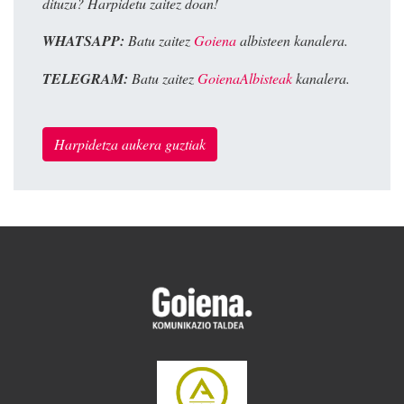
dituzu? Harpidetu zaitez doan!
WHATSAPP:
Batu zaitez
Goiena
albisteen kanalera.
TELEGRAM:
Batu zaitez
GoienaAlbisteak
kanalera.
Harpidetza aukera guztiak