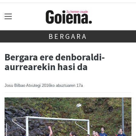
BERGARA
Bergara ere denboraldi-
aurrearekin hasi da
Josu Bilbao Atxutegi
2016ko abuztuaren 17a