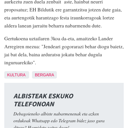
aurkeztu zuen duela zenbait aste, hainbat neurri
proposatuz; EH Bildutik ere garrantzitsu jotzen dute gaia,
eta aurtengotik harantzago festa iraunkorragoak lortze
aldera lanean jarraitu beharra nabarmendu dute.
Gertukoena uztailaren 3koa da-eta, amaitzeko Lander
Arregiren mezua: "Jendeari gogorarazi behar diogu baietz,
jai bat dela, baina arduratsu jokatu behar dugula
inguruarekiko".
KULTURA
BERGARA
ALBISTEAK ESKUKO
TELEFONOAN
Debagoieneko albiste nabarmenenak eta azken
ordukoak Whatsapp edo Telegram bidez jaso gura
dituzu? Harpidetu zaitez doan!