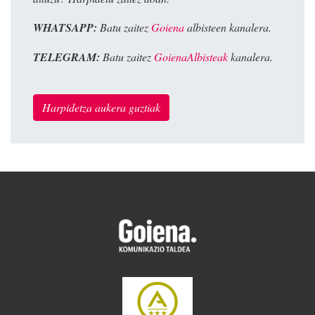
WHATSAPP:
Batu zaitez
Goiena
albisteen kanalera.
TELEGRAM:
Batu zaitez
GoienaAlbisteak
kanalera.
Harpidetza aukera guztiak