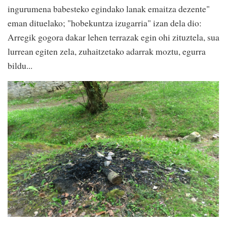
ingurumena babesteko egindako lanak emaitza dezente"
eman dituelako; "hobekuntza izugarria" izan dela dio:
Arregik gogora dakar lehen terrazak egin ohi zituztela, sua
lurrean egiten zela, zuhaitzetako adarrak moztu, egurra
bildu...