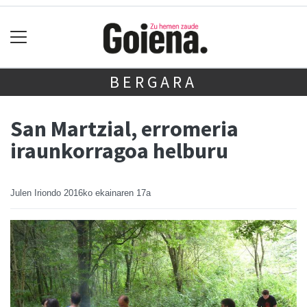
BERGARA
San Martzial, erromeria
iraunkorragoa helburu
Julen Iriondo
2016ko ekainaren 17a