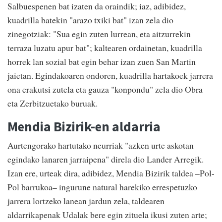
Salbuespenen bat izaten da oraindik; iaz, adibidez,
kuadrilla batekin "arazo txiki bat" izan zela dio
zinegotziak: "Sua egin zuten lurrean, eta aitzurrekin
terraza luzatu apur bat"; kaltearen ordainetan, kuadrilla
horrek lan sozial bat egin behar izan zuen San Martin
jaietan. Egindakoaren ondoren, kuadrilla hartakoek jarrera
ona erakutsi zutela eta gauza "konpondu" zela dio Obra
eta Zerbitzuetako buruak.
Mendia Bizirik-en aldarria
Aurtengorako hartutako neurriak "azken urte askotan
egindako lanaren jarraipena" direla dio Lander Arregik.
Izan ere, urteak dira, adibidez, Mendia Bizirik taldea –Pol-
Pol barrukoa– ingurune natural harekiko errespetuzko
jarrera lortzeko lanean jardun zela, taldearen
aldarrikapenak Udalak bere egin zituela ikusi zuten arte;