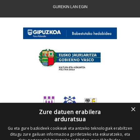
GUREKIN LAN EGIN
×
Zure datuen erabilera
arduratsua
Gu eta gure bazkideek cookieak eta antzeko teknologiak erabiltzen
ditugu zure gailuan informazioa gordetzeko eta eskuratzeko, eta