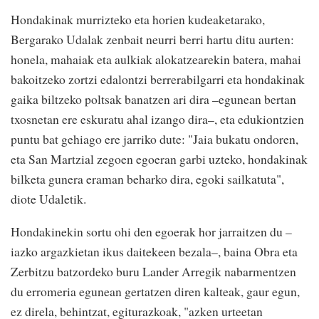
Hondakinak murrizteko eta horien kudeaketarako,
Bergarako Udalak zenbait neurri berri hartu ditu aurten:
honela, mahaiak eta aulkiak alokatzearekin batera, mahai
bakoitzeko zortzi edalontzi berrerabilgarri eta hondakinak
gaika biltzeko poltsak banatzen ari dira –egunean bertan
txosnetan ere eskuratu ahal izango dira–, eta edukiontzien
puntu bat gehiago ere jarriko dute: "Jaia bukatu ondoren,
eta San Martzial zegoen egoeran garbi uzteko, hondakinak
bilketa gunera eraman beharko dira, egoki sailkatuta",
diote Udaletik.
Hondakinekin sortu ohi den egoerak hor jarraitzen du –
iazko argazkietan ikus daitekeen bezala–, baina Obra eta
Zerbitzu batzordeko buru Lander Arregik nabarmentzen
du erromeria egunean gertatzen diren kalteak, gaur egun,
ez direla, behintzat, egiturazkoak, "azken urteetan