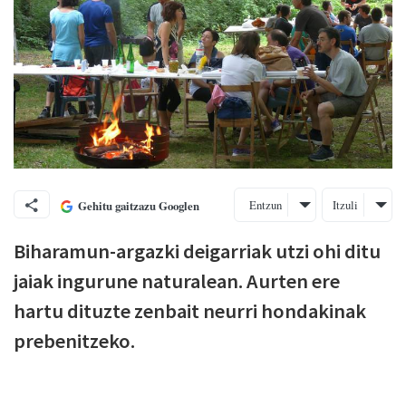
Entzun
Itzuli
Gehitu gaitzazu Googlen
Biharamun-argazki deigarriak utzi ohi ditu
jaiak ingurune naturalean. Aurten ere
hartu dituzte zenbait neurri hondakinak
prebenitzeko.