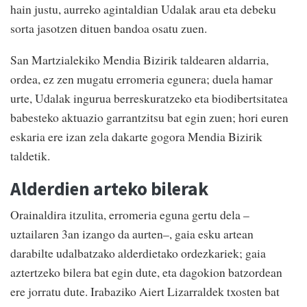
hain justu, aurreko agintaldian Udalak arau eta debeku
sorta jasotzen dituen bandoa osatu zuen.
San Martzialekiko Mendia Bizirik taldearen aldarria,
ordea, ez zen mugatu erromeria egunera; duela hamar
urte, Udalak ingurua berreskuratzeko eta biodibertsitatea
babesteko aktuazio garrantzitsu bat egin zuen; hori euren
eskaria ere izan zela dakarte gogora Mendia Bizirik
taldetik.
Alderdien arteko bilerak
Orainaldira itzulita, erromeria eguna gertu dela –
uztailaren 3an izango da aurten–, gaia esku artean
darabilte udalbatzako alderdietako ordezkariek; gaia
aztertzeko bilera bat egin dute, eta dagokion batzordean
ere jorratu dute. Irabaziko Aiert Lizarraldek txosten bat