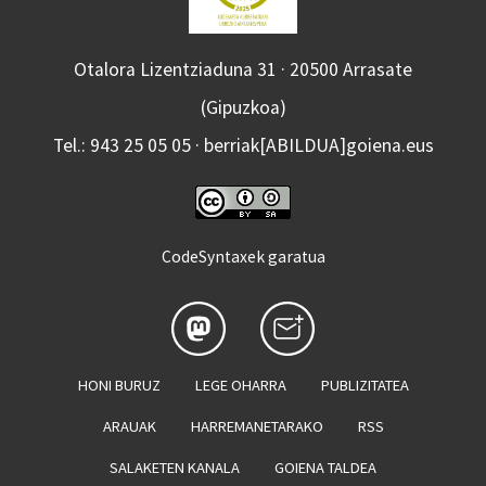
Otalora Lizentziaduna 31 · 20500 Arrasate
(Gipuzkoa)
Tel.: 943 25 05 05 · berriak[ABILDUA]goiena.eus
CodeSyntaxek garatua
HONI BURUZ
LEGE OHARRA
PUBLIZITATEA
ARAUAK
HARREMANETARAKO
RSS
SALAKETEN KANALA
GOIENA TALDEA