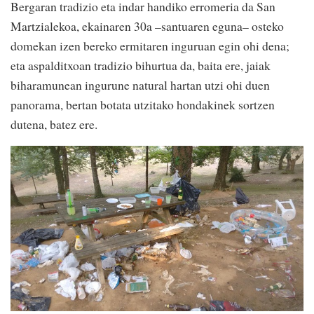
Bergaran tradizio eta indar handiko erromeria da San
Martzialekoa, ekainaren 30a –santuaren eguna– osteko
domekan izen bereko ermitaren inguruan egin ohi dena;
eta aspalditxoan tradizio bihurtua da, baita ere, jaiak
biharamunean ingurune natural hartan utzi ohi duen
panorama, bertan botata utzitako hondakinek sortzen
dutena, batez ere.