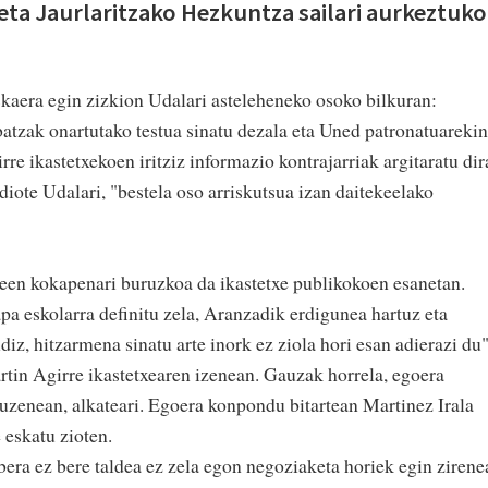
 eta Jaurlaritzako Hezkuntza sailari aurkeztuko
skaera egin zizkion Udalari asteleheneko osoko bilkuran:
batzak onartutako testua sinatu dezala eta Uned patronatuarekin
re ikastetxekoen iritziz informazio kontrajarriak argitaratu dir
 diote Udalari, "bestela oso arriskutsua izan daitekeelako
txeen kokapenari buruzkoa da ikastetxe publikokoen esanetan.
 eskolarra definitu zela, Aranzadik erdigunea hartuz eta
iz, hitzarmena sinatu arte inork ez ziola hori esan adierazi du"
tin Agirre ikastetxearen izenean. Gauzak horrela, egoera
zuzenean, alkateari. Egoera konpondu bitartean Martinez Irala
 eskatu zioten.
era ez bere taldea ez zela egon negoziaketa horiek egin zirene