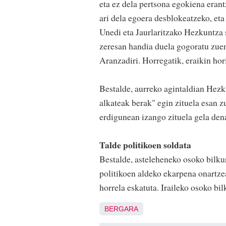
eta ez dela pertsona egokiena eran
ari dela egoera desblokeatzeko, eta 
Unedi eta Jaurlaritzako Hezkuntza 
zeresan handia duela gogoratu zuen
Aranzadiri. Horregatik, eraikin hor
Bestalde, aurreko agintaldian Hezk
alkateak berak" egin zituela esan z
erdigunean izango zituela gela den
Talde politikoen soldata
Bestalde, asteleheneko osoko bilku
politikoen aldeko ekarpena onartze
horrela eskatuta. Iraileko osoko bil
BERGARA