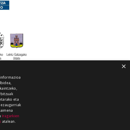
×
 informazioa
lbidea,
skaintzeko,
rbitzuak
etarako eta
 ezaugarriak
 baimena
zu
Iragarkien
k
atalean.
EITIA GUKA
AZKOITIA GUKA
BARRENA