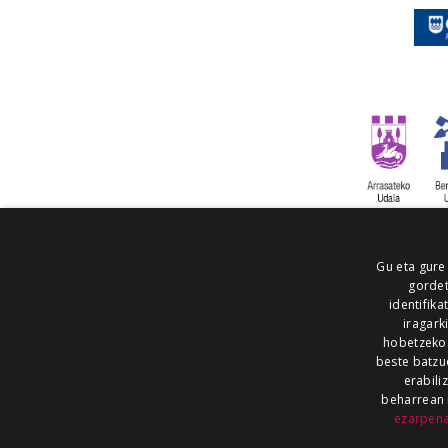
Gu eta gure
gordet
identifika
iragark
hobetzeko
beste batzu
erabili
beharrean 
ezarpen
AIARALDEA
AIKOR
AIURRI
ALEA