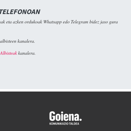
 TELEFONOAN
ak eta azken ordukoak Whatsapp edo Telegram bidez jaso gura
albisteen kanalera.
Albisteak
kanalera.