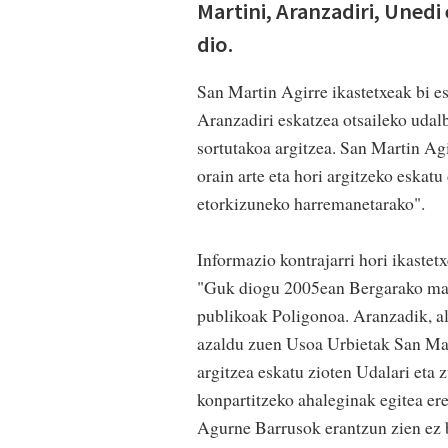
Martini, Aranzadiri, Unedi
dio.
San Martin Agirre ikastetxeak bi e
Aranzadiri eskatzea otsaileko udal
sortutakoa argitzea. San Martin Agir
orain arte eta hori argitzeko eskatu
etorkizuneko harremanetarako".
Informazio kontrajarri hori ikaste
"Guk diogu 2005ean Bergarako mapa
publikoak Poligonoa. Aranzadik, ald
azaldu zuen Usoa Urbietak San Mar
argitzea eskatu zioten Udalari eta 
konpartitzeko ahaleginak egitea ere
Agurne Barrusok erantzun zien ez b