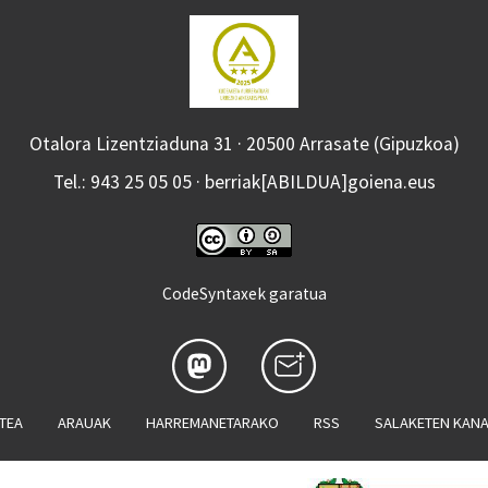
Otalora Lizentziaduna 31 · 20500 Arrasate (Gipuzkoa)
Tel.: 943 25 05 05 · berriak[ABILDUA]goiena.eus
CodeSyntaxek garatua
ATEA
ARAUAK
HARREMANETARAKO
RSS
SALAKETEN KAN