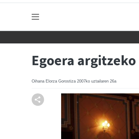
Egoera argitzeko 
Oihana Elorza Gorostiza
2007ko uztailaren 26a