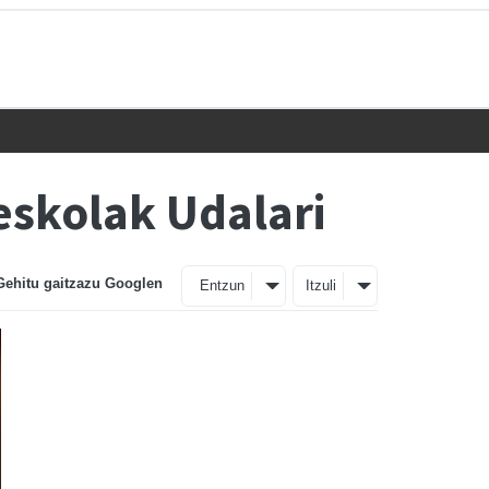
eskolak Udalari
Gehitu gaitzazu Googlen
Entzun
Itzuli