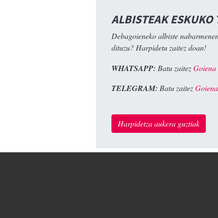
ALBISTEAK ESKUKO
Debagoieneko albiste nabarmenen
dituzu? Harpidetu zaitez doan!
WHATSAPP:
Batu zaitez
Goiena
TELEGRAM:
Batu zaitez
Goiena
Harpidetza aukera guztiak