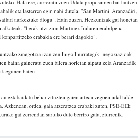
tzuteko. Hala ere, aurreratu zuen Udala proposamen bat lantzen
ahalik eta lasterren egin nahi dutela: "San Martini, Aranzadiri,
sailari aurkeztuko diogu". Hain zuzen, Hezkuntzak gai honetan
 alkateak: "berak utzi zion Martinez Iralaren erabilpena
i konpartitzeko erabakia ere berari dagokio".
untzako zinegotzia izan zen Iñigo Iñurrategik "negoziazioak
uen baina gaineratu zuen bilera horietan aipatu zela Aranzadik
ak egunen baten.
ran eztabaidatu behar zituzten gaien artean zegoen udal talde
a. Azkenean, ordea, gaia atzeratzea erabaki zuten, PSE-EEk
kurako gai zerrendan sartuko dute berriro gaia, ziurrenik.