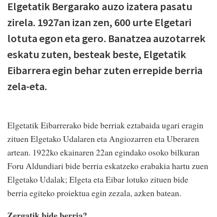
Elgetatik Bergarako auzo izatera pasatu
zirela. 1927an izan zen, 600 urte Elgetari
lotuta egon eta gero. Banatzea auzotarrek
eskatu zuten, besteak beste, Elgetatik
Eibarrera egin behar zuten errepide berria
zela-eta.
Elgetatik Eibarrerako bide berriak eztabaida ugari eragin
zituen Elgetako Udalaren eta Angiozarren eta Uberaren
artean. 1922ko ekainaren 22an egindako osoko bilkuran
Foru Aldundiari bide berria eskatzeko erabakia hartu zuen
Elgetako Udalak; Elgeta eta Eibar lotuko zituen bide
berria egiteko proiektua egin zezala, azken batean.
Zergatik bide berria?