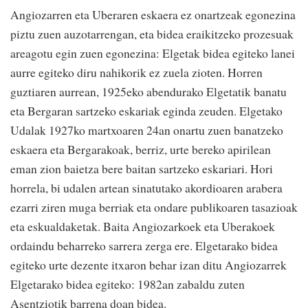
Angiozarren eta Uberaren eskaera ez onartzeak egonezina
piztu zuen auzotarrengan, eta bidea eraikitzeko prozesuak
areagotu egin zuen egonezina: Elgetak bidea egiteko lanei
aurre egiteko diru nahikorik ez zuela zioten. Horren
guztiaren aurrean, 1925eko abendurako Elgetatik banatu
eta Bergaran sartzeko eskariak eginda zeuden. Elgetako
Udalak 1927ko martxoaren 24an onartu zuen banatzeko
eskaera eta Bergarakoak, berriz, urte bereko apirilean
eman zion baietza bere baitan sartzeko eskariari. Hori
horrela, bi udalen artean sinatutako akordioaren arabera
ezarri ziren muga berriak eta ondare publikoaren tasazioak
eta eskualdaketak. Baita Angiozarkoek eta Uberakoek
ordaindu beharreko sarrera zerga ere. Elgetarako bidea
egiteko urte dezente itxaron behar izan ditu Angiozarrek
Elgetarako bidea egiteko: 1982an zabaldu zuten
Asentziotik barrena doan bidea.