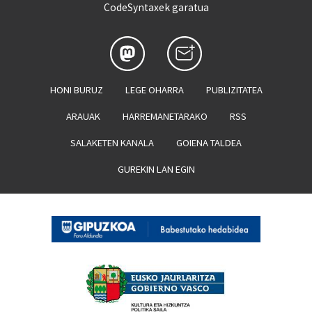
CodeSyntaxek garatua
HONI BURUZ
LEGE OHARRA
PUBLIZITATEA
ARAUAK
HARREMANETARAKO
RSS
SALAKETEN KANALA
GOIENA TALDEA
GUREKIN LAN EGIN