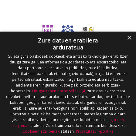
×
Zure datuen erabilera
arduratsua
Gu eta gure bazkideek cookieak eta antzeko teknologiak erabiltzen
ditugu zure gailuan informazioa gordetzeko eta eskuratzeko, eta
datu pertsonalak tratatzeko (adibidez, zure IP helbidea,
identifikatzaile bakarrak eta nabigazio-datuak), iragarki eta eduki
pertsonalizatuak eskaintzeko, iragarkiak eta edukia neurtzeko,
audientziaren inguruko ikuspegiak lortzeko eta zerbitzuak
hobetzeko.
Hirugarrenen hornitzaileek (4)
zure datuak ere trata
ditzakete helburu hauetarako eta beste batzuetarako, besteak beste
kokapen geografiko zehatzeko datuak eta gailuaren ezaugarriak
erabiliz. Zure aukerak webgune honi soilik aplikatzen zaizkio.
Hornitzaile batzuek baimena beharrean interes legitimoa oinarri
gisa erabil dezakete; aurka egiteko eskubidea duzu
Iragarkien
ezarpenak
atalean. Zure baimena edozein unetan ken dezakezu
Cookieen ezarpenak
atalean.
Pribatutasun-politika