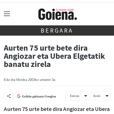
BERGARA
Aurten 75 urte bete dira
Angiozar eta Ubera Elgetatik
banatu zirela
Edu eta Monika
2003ko urriaren 3a
Entzun
Itzuli
Gehitu gaitzazu Googlen
Aurten 75 urte bete dira Angiozar eta Ubera