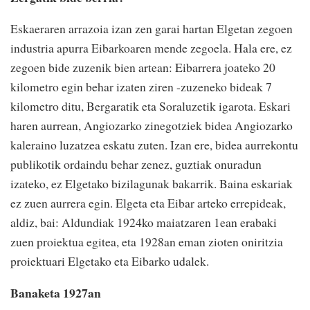
Eskaeraren arrazoia izan zen garai hartan Elgetan zegoen
industria apurra Eibarkoaren mende zegoela. Hala ere, ez
zegoen bide zuzenik bien artean: Eibarrera joateko 20
kilometro egin behar izaten ziren -zuzeneko bideak 7
kilometro ditu, Bergaratik eta Soraluzetik igarota. Eskari
haren aurrean, Angiozarko zinegotziek bidea Angiozarko
kaleraino luzatzea eskatu zuten. Izan ere, bidea aurrekontu
publikotik ordaindu behar zenez, guztiak onuradun
izateko, ez Elgetako bizilagunak bakarrik. Baina eskariak
ez zuen aurrera egin. Elgeta eta Eibar arteko errepideak,
aldiz, bai: Aldundiak 1924ko maiatzaren 1ean erabaki
zuen proiektua egitea, eta 1928an eman zioten oniritzia
proiektuari Elgetako eta Eibarko udalek.
Banaketa 1927an