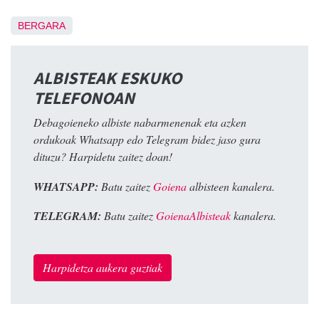
BERGARA
ALBISTEAK ESKUKO
TELEFONOAN
Debagoieneko albiste nabarmenenak eta azken
ordukoak Whatsapp edo Telegram bidez jaso gura
dituzu? Harpidetu zaitez doan!
WHATSAPP:
Batu zaitez
Goiena
albisteen kanalera.
TELEGRAM:
Batu zaitez
GoienaAlbisteak
kanalera.
Harpidetza aukera guztiak