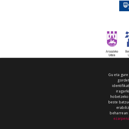
Gu eta gure
gordet
identifika
iragark
hobetzeko
beste batzu
erabili
beharrean 
ezarpen
AIARALDEA
AIKOR
AIURRI
ALEA
BEGITU
ERRAN
EUSKALERRIA IRRA