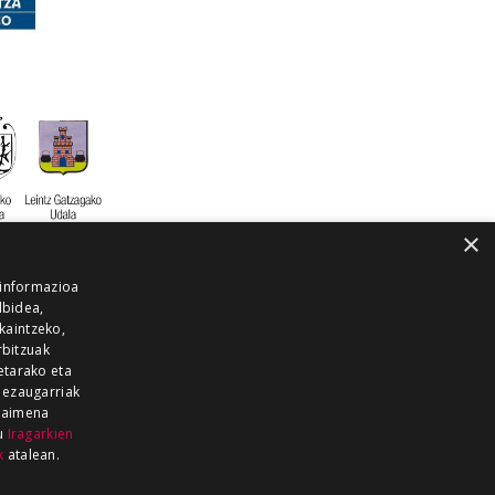
×
 informazioa
lbidea,
skaintzeko,
rbitzuak
etarako eta
 ezaugarriak
 baimena
zu
Iragarkien
k
atalean.
EITIA GUKA
AZKOITIA GUKA
BARRENA
GUKA
GUKA TELEBISTA
HIRUKA