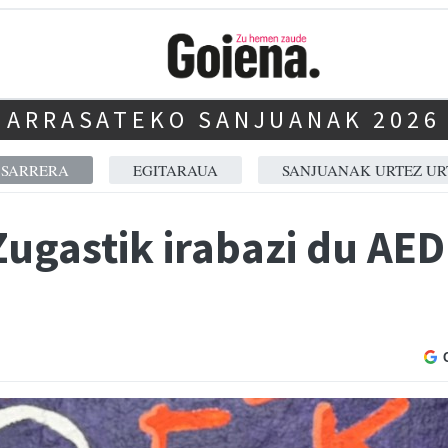
ARRASATEKO SANJUANAK 2026
SARRERA
EGITARAUA
SANJUANAK URTEZ UR
Zugastik irabazi du AE