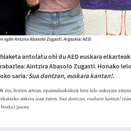
 egile Antzira Abasolo Zugasti. Argazkia: AED.
ehiaketa antolatu ohi du AED euskara elkarteak
rabazlea: Aintzira Abasolo Zugasti. Honako lel
roko saria
: Sua dantzan, euskara kantan!.
k eta, horien artean, epaimahaikideek hiru lelo aukeratu zituzt
ozkatzeko aukera izan zuten.
Sua dantzan, euskara kantan!
izan
bozka) jasota.