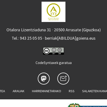
Otalora Lizentziaduna 31 · 20500 Arrasate (Gipuzkoa)
Tel.: 943 25 05 05 · berriak[ABILDUA]goiena.eus
CodeSyntaxek garatua
ATEA
ARAUAK
HARREMANETARAKO
RSS
SALAKETEN KAN