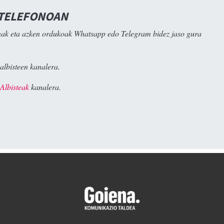
 TELEFONOAN
ak eta azken ordukoak Whatsapp edo Telegram bidez jaso gura
albisteen kanalera.
Albisteak
kanalera.