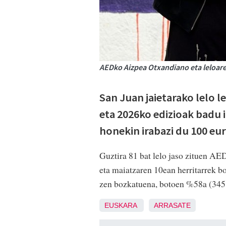
AEDko Aizpea Otxandiano eta leloaren
San Juan jaietarako lelo l
eta 2026ko edizioak badu i
honekin irabazi du 100 eu
Guztira 81 bat lelo jaso zituen AED
eta maiatzaren 10ean herritarrek b
zen bozkatuena, botoen %58a (345 
EUSKARA
ARRASATE