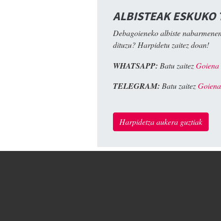
ALBISTEAK ESKUKO
Debagoieneko albiste nabarmenen
dituzu? Harpidetu zaitez doan!
WHATSAPP:
Batu zaitez
Goiena
TELEGRAM:
Batu zaitez
Goiena
Harpidetza aukera guztiak