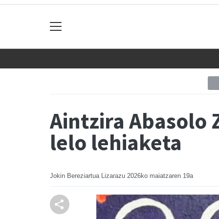
Aintzira Abasolo 
lelo lehiaketa
Jokin Bereziartua Lizarazu
2026ko maiatzaren 19a