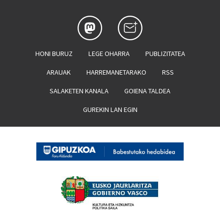
HONI BURUZ
LEGE OHARRA
PUBLIZITATEA
ARAUAK
HARREMANETARAKO
RSS
SALAKETEN KANALA
GOIENA TALDEA
GUREKIN LAN EGIN