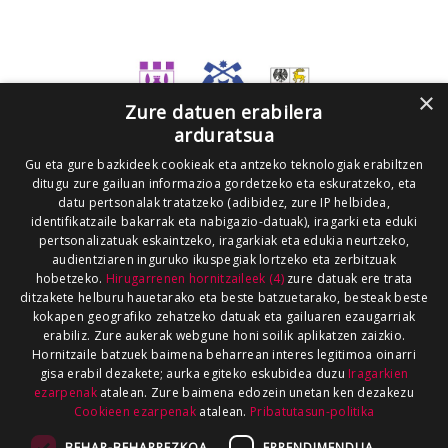
×
Zure datuen erabilera
arduratsua
Gu eta gure bazkideek cookieak eta antzeko teknologiak erabiltzen
ditugu zure gailuan informazioa gordetzeko eta eskuratzeko, eta
datu pertsonalak tratatzeko (adibidez, zure IP helbidea,
identifikatzaile bakarrak eta nabigazio-datuak), iragarki eta eduki
pertsonalizatuak eskaintzeko, iragarkiak eta edukia neurtzeko,
audientziaren inguruko ikuspegiak lortzeko eta zerbitzuak
hobetzeko.
Hirugarrenen hornitzaileek (4)
zure datuak ere trata
ditzakete helburu hauetarako eta beste batzuetarako, besteak beste
kokapen geografiko zehatzeko datuak eta gailuaren ezaugarriak
erabiliz. Zure aukerak webgune honi soilik aplikatzen zaizkio.
Hornitzaile batzuek baimena beharrean interes legitimoa oinarri
gisa erabil dezakete; aurka egiteko eskubidea duzu
Iragarkien
ezarpenak
atalean. Zure baimena edozein unetan ken dezakezu
Cookieen ezarpenak
atalean.
Pribatutasun-politika
BEHAR-BEHARREZKOA
ERRENDIMENDUA