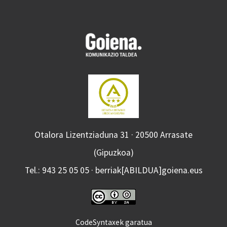
Otalora Lizentziaduna 31 · 20500 Arrasate
(Gipuzkoa)
Tel.: 943 25 05 05 · berriak[ABILDUA]goiena.eus
CodeSyntaxek garatua