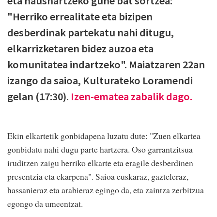
eta hausnartzeko gune bat sortzea:
"Herriko errealitate eta bizipen
desberdinak partekatu nahi ditugu,
elkarrizketaren bidez auzoa eta
komunitatea indartzeko". Maiatzaren 22an
izango da saioa, Kulturateko Loramendi
gelan (17:30).
Izen-ematea zabalik dago.
Ekin elkartetik gonbidapena luzatu dute: "Zuen elkartea
gonbidatu nahi dugu parte hartzera. Oso garrantzitsua
iruditzen zaigu herriko elkarte eta eragile desberdinen
presentzia eta ekarpena". Saioa euskaraz, gazteleraz,
hassanieraz eta arabieraz egingo da, eta zaintza zerbitzua
egongo da umeentzat.