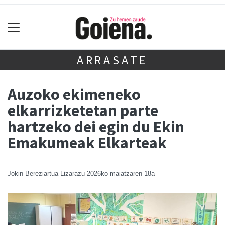
ARRASATE
Auzoko ekimeneko
elkarrizketetan parte
hartzeko dei egin du Ekin
Emakumeak Elkarteak
Jokin Bereziartua Lizarazu
2026ko maiatzaren 18a