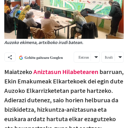
Auzoko ekimena, artxiboko irudi batean.
Entzun
Itzuli
Gehitu gaitzazu Googlen
Maiatzeko
Aniztasun Hilabetearen
barruan,
Ekin Emakumeak Elkartekoek dei egin dute
Auzoko Elkarrizketetan parte hartzeko.
Adierazi dutenez, saio horien helburua da
bizikidetza, hizkuntza-aniztasuna eta
euskara ardatz hartuta elkar ezagutzeko