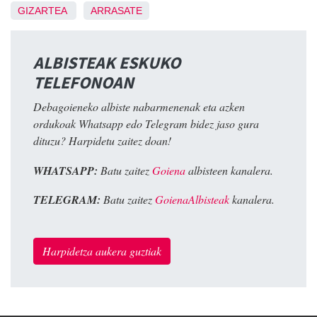
GIZARTEA
ARRASATE
ALBISTEAK ESKUKO
TELEFONOAN
Debagoieneko albiste nabarmenenak eta azken
ordukoak Whatsapp edo Telegram bidez jaso gura
dituzu? Harpidetu zaitez doan!
WHATSAPP:
Batu zaitez
Goiena
albisteen kanalera.
TELEGRAM:
Batu zaitez
GoienaAlbisteak
kanalera.
Harpidetza aukera guztiak