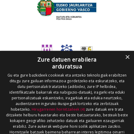
×
Zure datuen erabilera
arduratsua
Gu eta gure bazkideek cookieak eta antzeko teknologiak erabiltzen
ditugu zure gailuan informazioa gordetzeko eta eskuratzeko, eta
datu pertsonalak tratatzeko (adibidez, zure IP helbidea,
identifikatzaile bakarrak eta nabigazio-datuak), iragarki eta eduki
pertsonalizatuak eskaintzeko, iragarkiak eta edukia neurtzeko,
audientziaren inguruko ikuspegiak lortzeko eta zerbitzuak
hobetzeko.
Hirugarrenen hornitzaileek (4)
zure datuak ere trata
ditzakete helburu hauetarako eta beste batzuetarako, besteak beste
kokapen geografiko zehatzeko datuak eta gailuaren ezaugarriak
erabiliz. Zure aukerak webgune honi soilik aplikatzen zaizkio.
Hornitzaile batzuek baimena beharrean interes legitimoa oinarri