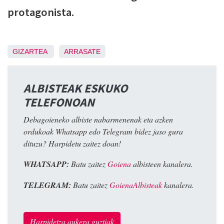
protagonista.
GIZARTEA
ARRASATE
ALBISTEAK ESKUKO
TELEFONOAN
Debagoieneko albiste nabarmenenak eta azken
ordukoak Whatsapp edo Telegram bidez jaso gura
dituzu? Harpidetu zaitez doan!
WHATSAPP:
Batu zaitez
Goiena
albisteen kanalera.
TELEGRAM:
Batu zaitez
GoienaAlbisteak
kanalera.
Harpidetza aukera guztiak