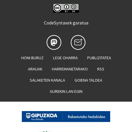
CodeSyntaxek garatua
HONI BURUZ
LEGE OHARRA
PUBLIZITATEA
ARAUAK
HARREMANETARAKO
RSS
SALAKETEN KANALA
GOIENA TALDEA
GUREKIN LAN EGIN