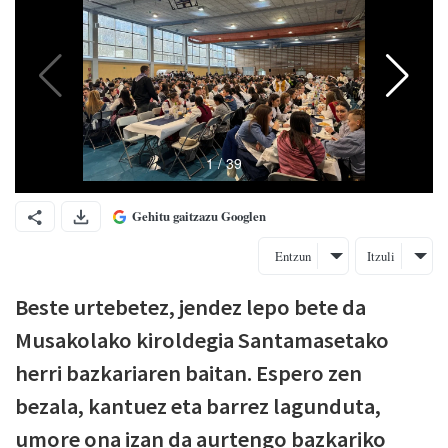
Gehitu gaitzazu Googlen
Entzun
Itzuli
Beste urtebetez, jendez lepo bete da
Musakolako kiroldegia Santamasetako
herri bazkariaren baitan. Espero zen
bezala, kantuez eta barrez lagunduta,
umore ona izan da aurtengo bazkariko