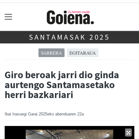
SANTAMASAK 2025
SARRERA
EGITARAUA
Giro beroak jarri dio ginda
aurtengo Santamasetako
herri bazkariari
Ibai Irasuegi Garai
2025eko abenduaren 22a