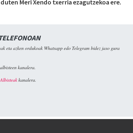
i duten Meri Xendo txerria ezagutzekoa ere.
 TELEFONOAN
ak eta azken ordukoak Whatsapp edo Telegram bidez jaso gura
albisteen kanalera.
Albisteak
kanalera.