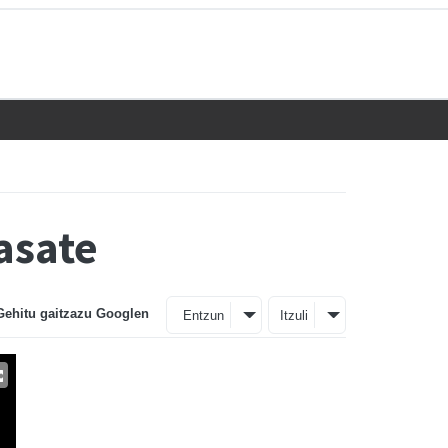
asate
Gehitu gaitzazu Googlen
Entzun
Itzuli