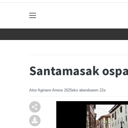
Santamasak ospat
Aitor Agiriano Arrese
2025eko abenduaren 22a