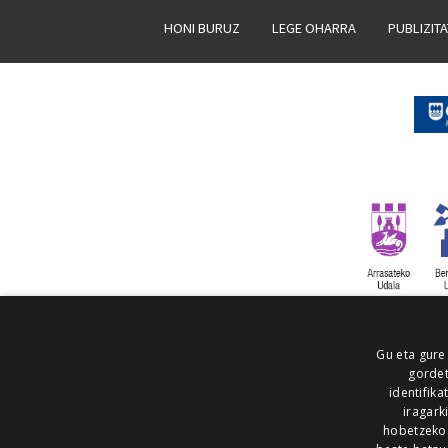
HONI BURUZ
LEGE OHARRA
PUBLIZIT
Gu eta gure
gordet
identifika
iragark
hobetzeko