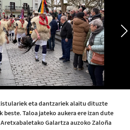
xistulariek eta dantzariek alaitu dituzte
 beste. Taloa jateko aukera ere izan dute
a Aretxabaletako Galartza auzoko Zaloña