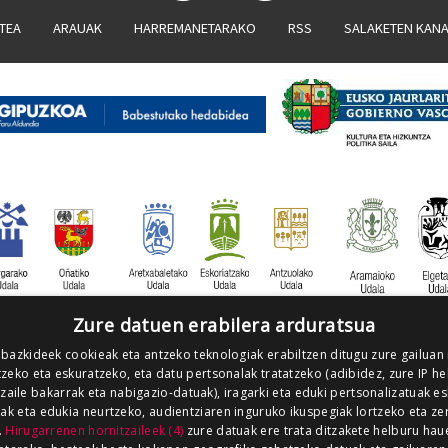
ATEA
ARAUAK
HARREMANETARAKO
RSS
SALAKETEN KAN
Zure datuen erabilera arduratsua
 bazkideek cookieak eta antzeko teknologiak erabiltzen ditugu zure gailuan
zeko eta eskuratzeko, eta datu pertsonalak tratatzeko (adibidez, zure IP he
tzaile bakarrak eta nabigazio-datuak), iragarki eta eduki pertsonalizatuak e
iak eta edukia neurtzeko, audientziaren inguruko ikuspegiak lortzeko eta ze
.
Hirugarrenen hornitzaileek (4)
zure datuak ere trata ditzakete helburu hau