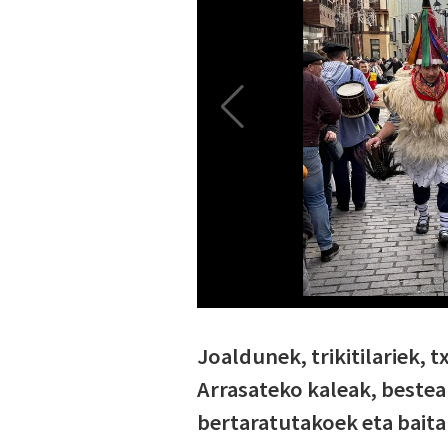
Joaldunek, trikitilariek, t
Arrasateko kaleak, besteak
bertaratutakoek eta bait