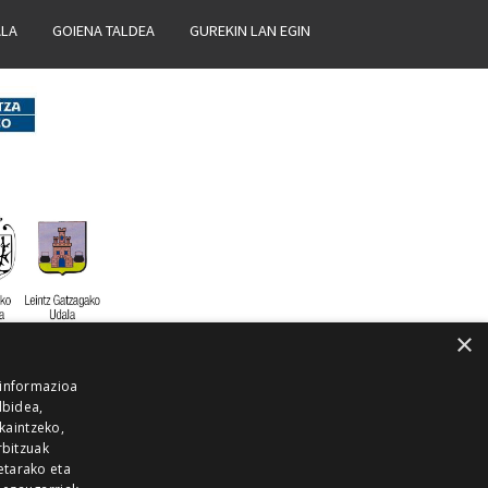
ALA
GOIENA TALDEA
GUREKIN LAN EGIN
×
 informazioa
lbidea,
skaintzeko,
rbitzuak
etarako eta