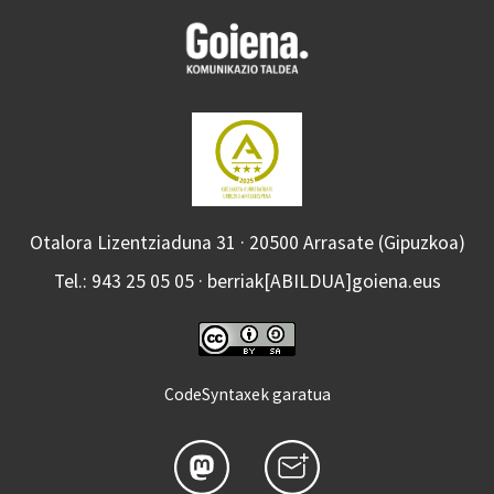
Otalora Lizentziaduna 31 · 20500 Arrasate (Gipuzkoa)
Tel.: 943 25 05 05 · berriak[ABILDUA]goiena.eus
CodeSyntaxek garatua