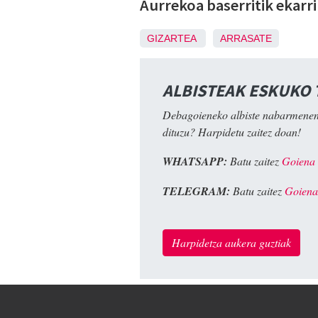
Aurrekoa baserritik ekarr
GIZARTEA
ARRASATE
ALBISTEAK ESKUKO
Debagoieneko albiste nabarmenen
dituzu? Harpidetu zaitez doan!
WHATSAPP:
Batu zaitez
Goiena
TELEGRAM:
Batu zaitez
Goiena
Harpidetza aukera guztiak