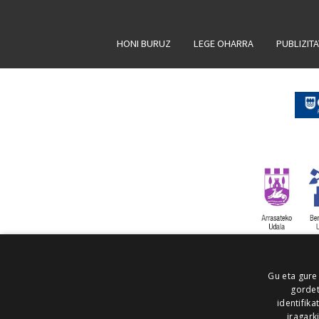
HONI BURUZ
LEGE OHARRA
PUBLIZIT
Gu eta gure
gordet
identifika
iragark