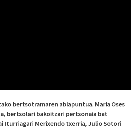
tako bertsotramaren abiapuntua. Maria Oses
a, bertsolari bakoitzari pertsonaia bat
i Iturriagari Merixendo txerria, Julio Sotori