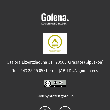
Otalora Lizentziaduna 31 · 20500 Arrasate (Gipuzkoa)
Tel.: 943 25 05 05 · berriak[ABILDUA]goiena.eus
CodeSyntaxek garatua