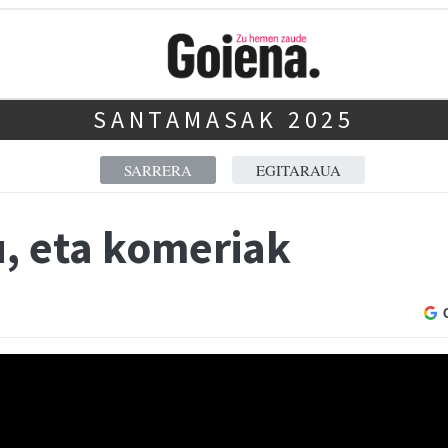
SANTAMASAK 2025
SARRERA
EGITARAUA
u, eta komeriak