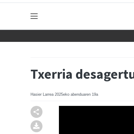
Txerria desagert
Hasier Larrea
2025eko abenduaren 19a