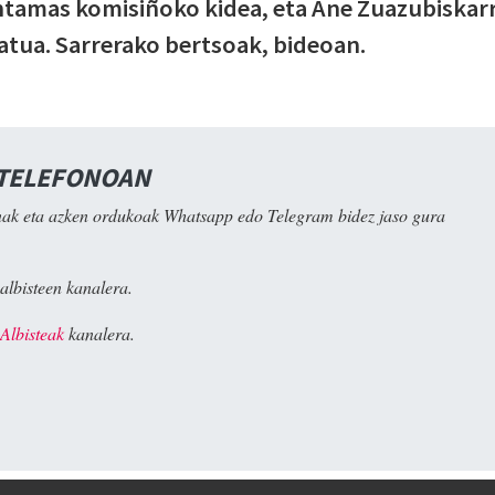
antamas komisiñoko kidea, eta Ane Zuazubiskarr
iratua. Sarrerako bertsoak, bideoan.
 TELEFONOAN
ak eta azken ordukoak Whatsapp edo Telegram bidez jaso gura
albisteen kanalera.
Albisteak
kanalera.