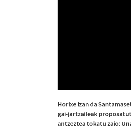
Horixe izan da Santamase
gai-jartzaileak proposatut
antzeztea tokatu zaio: Una