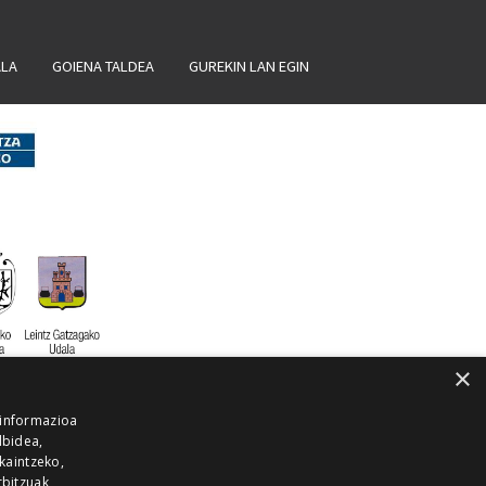
ALA
GOIENA TALDEA
GUREKIN LAN EGIN
×
 informazioa
lbidea,
skaintzeko,
rbitzuak