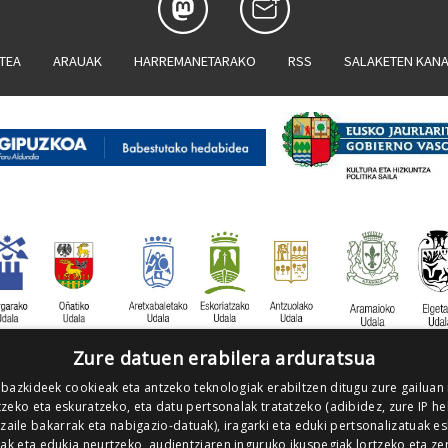
ATEA
ARAUAK
HARREMANETARAKO
RSS
SALAKETEN KAN
Zure datuen erabilera arduratsua
 bazkideek cookieak eta antzeko teknologiak erabiltzen ditugu zure gailuan
zeko eta eskuratzeko, eta datu pertsonalak tratatzeko (adibidez, zure IP he
tzaile bakarrak eta nabigazio-datuak), iragarki eta eduki pertsonalizatuak e
iak eta edukia neurtzeko, audientziaren inguruko ikuspegiak lortzeko eta ze