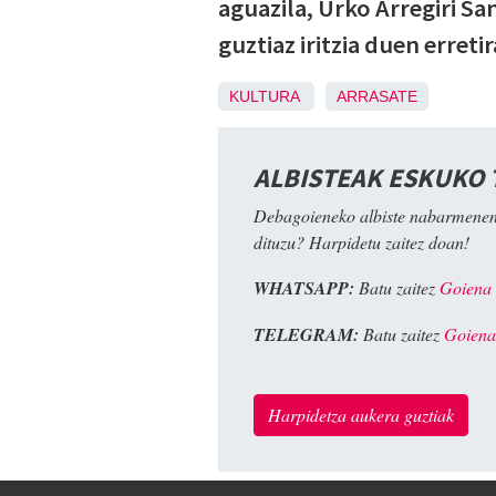
aguazila, Urko Arregiri S
guztiaz iritzia duen erret
KULTURA
ARRASATE
ALBISTEAK ESKUKO
Debagoieneko albiste nabarmenen
dituzu? Harpidetu zaitez doan!
WHATSAPP:
Batu zaitez
Goiena
TELEGRAM:
Batu zaitez
Goiena
Harpidetza aukera guztiak