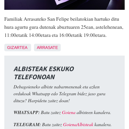
Familiak Arrasateko San Felipe beilatokian hartuko ditu
hura agurtu gura dutenak abuztuaren 25ean, astelehenean,
11:00etatik 14:00etara eta 16:00etatik 19:00etara.
GIZARTEA
ARRASATE
ALBISTEAK ESKUKO
TELEFONOAN
Debagoieneko albiste nabarmenenak eta azken
ordukoak Whatsapp edo Telegram bidez jaso gura
dituzu? Harpidetu zaitez doan!
WHATSAPP:
Batu zaitez
Goiena
albisteen kanalera.
TELEGRAM:
Batu zaitez
GoienaAlbisteak
kanalera.