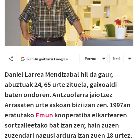
Entzun
Itzuli
Gehitu gaitzazu Googlen
Daniel Larrea Mendizabal hil da gaur,
abuztuak 24, 65 urte zituela, gaixoaldi
baten ondoren. Antzuolarra jaiotzez
Arrasaten urte askoan bizi izan zen. 1997an
eratutako
Emun
kooperatiba elkartearen
sortzaileetako bat izan zen; hain zuzen
zuzendari nagusi ardura izan zuen 18 urtez,