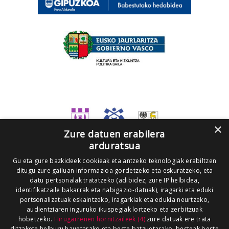
×
Zure datuen erabilera
arduratsua
Gu eta gure bazkideek cookieak eta antzeko teknologiak erabiltzen
ditugu zure gailuan informazioa gordetzeko eta eskuratzeko, eta
datu pertsonalak tratatzeko (adibidez, zure IP helbidea,
identifikatzaile bakarrak eta nabigazio-datuak), iragarki eta eduki
pertsonalizatuak eskaintzeko, iragarkiak eta edukia neurtzeko,
audientziaren inguruko ikuspegiak lortzeko eta zerbitzuak
hobetzeko.
Hirugarrenen hornitzaileek (4)
zure datuak ere trata
ditzakete helburu hauetarako eta beste batzuetarako, besteak beste