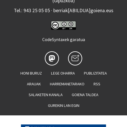
(Gipuzkoa)
Tel.: 943 25 05 05 · berriak[ABILDUA]goiena.eus
CodeSyntaxek garatua
HONI BURUZ
LEGE OHARRA
PUBLIZITATEA
ARAUAK
HARREMANETARAKO
RSS
SALAKETEN KANALA
GOIENA TALDEA
GUREKIN LAN EGIN