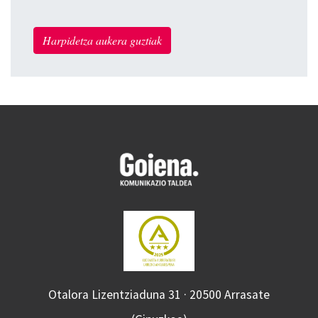
Harpidetza aukera guztiak
Otalora Lizentziaduna 31 · 20500 Arrasate