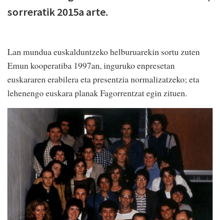
sorreratik 2015a arte.
Lan mundua euskalduntzeko helburuarekin sortu zuten
Emun kooperatiba 1997an, inguruko enpresetan
euskararen erabilera eta presentzia normalizatzeko; eta
lehenengo euskara planak Fagorrentzat egin zituen.