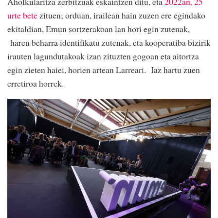
Aholkularitza zerbitzuak eskaintzen ditu, eta
2022an, 25
urte bete
zituen; orduan, irailean hain zuzen ere egindako
ekitaldian, Emun sortzerakoan lan hori egin zutenak,
haren beharra identifikatu zutenak, eta kooperatiba bizirik
irauten lagundutakoak izan zituzten gogoan eta aitortza
egin zieten haiei, horien artean Larreari. Iaz hartu zuen
erretiroa horrek.