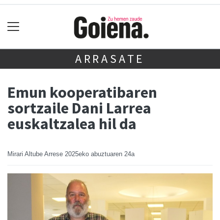
ARRASATE
Emun kooperatibaren
sortzaile Dani Larrea
euskaltzalea hil da
Mirari Altube Arrese
2025eko abuztuaren 24a