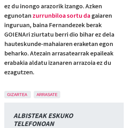
ez du inongo arazorik izango. Azken
egunotan
zurrunbiloa sortu da
gaiaren
inguruan, baina Fernandezek berak
GOIENAri ziurtatu berri dio bihar ez dela
hauteskunde-mahaiaren eraketan egon
beharko. Atezain arrasatearrak epaileak
erabakia aldatu izanaren arrazoia ez du
ezagutzen.
GIZARTEA
ARRASATE
ALBISTEAK ESKUKO
TELEFONOAN