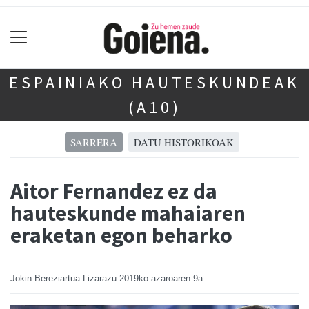
ESPAINIAKO HAUTESKUNDEAK
(A10)
SARRERA
DATU HISTORIKOAK
Aitor Fernandez ez da
hauteskunde mahaiaren
eraketan egon beharko
Jokin Bereziartua Lizarazu
2019ko azaroaren 9a