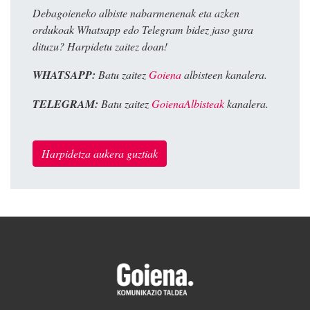
Debagoieneko albiste nabarmenenak eta azken
ordukoak Whatsapp edo Telegram bidez jaso gura
dituzu? Harpidetu zaitez doan!
WHATSAPP:
Batu zaitez
Goiena
albisteen kanalera.
TELEGRAM:
Batu zaitez
GoienaAlbisteak
kanalera.
Harpidetza aukera guztiak