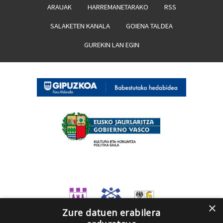
ARAUAK
HARREMANETARAKO
RSS
SALAKETEN KANALA
GOIENA TALDEA
GUREKIN LAN EGIN
×
Zure datuen erabilera