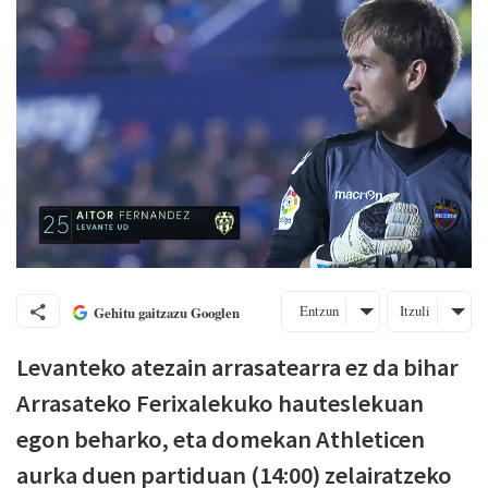
Entzun
Itzuli
Gehitu gaitzazu Googlen
Levanteko atezain arrasatearra ez da bihar
Arrasateko Ferixalekuko hauteslekuan
egon beharko, eta domekan Athleticen
aurka duen partiduan (14:00) zelairatzeko