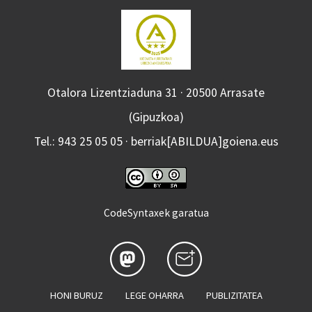
Otalora Lizentziaduna 31 · 20500 Arrasate
(Gipuzkoa)
Tel.: 943 25 05 05 · berriak[ABILDUA]goiena.eus
CodeSyntaxek garatua
HONI BURUZ
LEGE OHARRA
PUBLIZITATEA