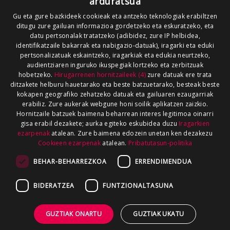
arduratsua
Gu eta gure bazkideek cookieak eta antzeko teknologiak erabiltzen
ditugu zure gailuan informazioa gordetzeko eta eskuratzeko, eta
datu pertsonalak tratatzeko (adibidez, zure IP helbidea,
identifikatzaile bakarrak eta nabigazio-datuak), iragarki eta eduki
pertsonalizatuak eskaintzeko, iragarkiak eta edukia neurtzeko,
audientziaren inguruko ikuspegiak lortzeko eta zerbitzuak
hobetzeko.
Hirugarrenen hornitzaileek (4)
zure datuak ere trata
ditzakete helburu hauetarako eta beste batzuetarako, besteak beste
kokapen geografiko zehatzeko datuak eta gailuaren ezaugarriak
erabiliz. Zure aukerak webgune honi soilik aplikatzen zaizkio.
Hornitzaile batzuek baimena beharrean interes legitimoa oinarri
gisa erabil dezakete; aurka egiteko eskubidea duzu
Iragarkien
ezarpenak
atalean. Zure baimena edozein unetan ken dezakezu
Cookieen ezarpenak
atalean.
Pribatutasun-politika
BEHAR-BEHARREZKOA
ERRENDIMENDUA
BIDERATZEA
FUNTZIONALTASUNA
GUZTIAK ONARTU
GUZTIAK UKATU