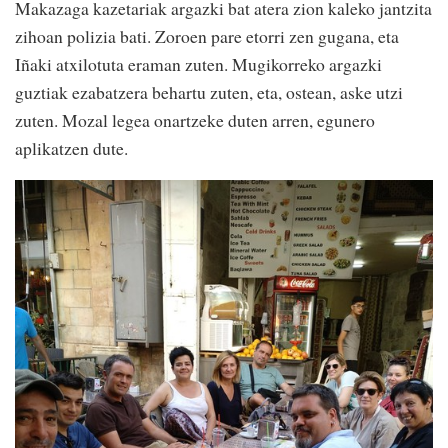
Makazaga kazetariak argazki bat atera zion kaleko jantzita
zihoan polizia bati. Zoroen pare etorri zen gugana, eta
Iñaki atxilotuta eraman zuten. Mugikorreko argazki
guztiak ezabatzera behartu zuten, eta, ostean, aske utzi
zuten. Mozal legea onartzeke duten arren, egunero
aplikatzen dute.