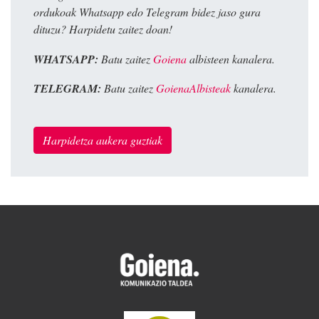
ordukoak Whatsapp edo Telegram bidez jaso gura
dituzu? Harpidetu zaitez doan!
WHATSAPP:
Batu zaitez
Goiena
albisteen kanalera.
TELEGRAM:
Batu zaitez
GoienaAlbisteak
kanalera.
Harpidetza aukera guztiak