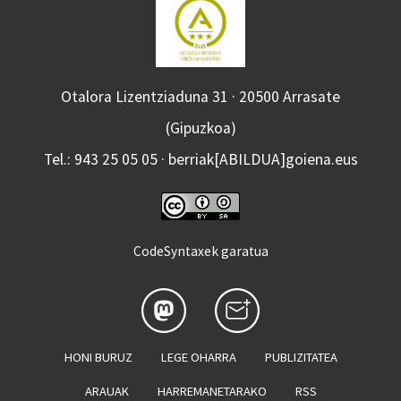
Otalora Lizentziaduna 31 · 20500 Arrasate
(Gipuzkoa)
Tel.: 943 25 05 05 · berriak[ABILDUA]goiena.eus
CodeSyntaxek garatua
HONI BURUZ
LEGE OHARRA
PUBLIZITATEA
ARAUAK
HARREMANETARAKO
RSS