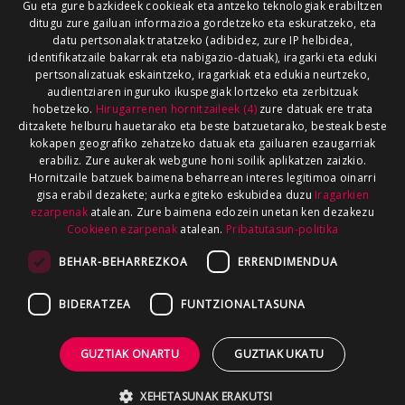
Gu eta gure bazkideek cookieak eta antzeko teknologiak erabiltzen
ditugu zure gailuan informazioa gordetzeko eta eskuratzeko, eta
datu pertsonalak tratatzeko (adibidez, zure IP helbidea,
identifikatzaile bakarrak eta nabigazio-datuak), iragarki eta eduki
pertsonalizatuak eskaintzeko, iragarkiak eta edukia neurtzeko,
audientziaren inguruko ikuspegiak lortzeko eta zerbitzuak
hobetzeko.
Hirugarrenen hornitzaileek (4)
zure datuak ere trata
ditzakete helburu hauetarako eta beste batzuetarako, besteak beste
kokapen geografiko zehatzeko datuak eta gailuaren ezaugarriak
erabiliz. Zure aukerak webgune honi soilik aplikatzen zaizkio.
Hornitzaile batzuek baimena beharrean interes legitimoa oinarri
gisa erabil dezakete; aurka egiteko eskubidea duzu
Iragarkien
ezarpenak
atalean. Zure baimena edozein unetan ken dezakezu
Cookieen ezarpenak
atalean.
Pribatutasun-politika
BEHAR-BEHARREZKOA
ERRENDIMENDUA
BIDERATZEA
FUNTZIONALTASUNA
GUZTIAK ONARTU
GUZTIAK UKATU
XEHETASUNAK ERAKUTSI