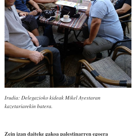
Irudia: Delegazioko kideak Mikel Ayestaran
kazetariarekin batera.
Zein izan daiteke gakoa palestinarren egoera