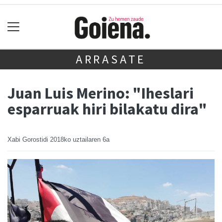
ARRASATE
Juan Luis Merino: "Iheslari
esparruak hiri bilakatu dira"
Xabi Gorostidi
2018ko uztailaren 6a