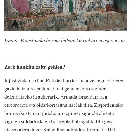
Irudia: Palestinako horma batean Gernikari erreferentzia.
Zerk hunkitu zaitu gehien?
Injustiziak, oro har. Poliziei harriak botatzea egotzi zieten
gazte batzuen epaiketa ikusi genuen, eta ez zuten
defendatzeko ia aukerarik. Armada israeldarraren
errepresioa eta oldarkortasuna itzelak dira. Zisjordaniako
horma ikusten ari ginela, tiro egingo zigutela abisatu
ziguten soldaduek, gu hor egote hutsagatik. Eta gero,
etxeen afera dago. Kalandian, adibidez, hormatik 100