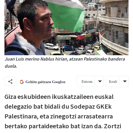
Juan Luis merino Nablus hirian, atzean Palestinako bandera
duela.
Entzun
Itzuli
Gehitu gaitzazu Googlen
Giza eskubideen ikuskatzaileen euskal
delegazio bat bidali du Sodepaz GKEk
Palestinara, eta zinegotzi arrasatearra
bertako partaideetako bat izan da. Zortzi