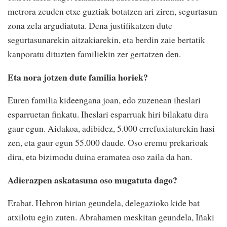
metrora zeuden etxe guztiak botatzen ari ziren, segurtasun
zona zela argudiatuta. Dena justifikatzen dute
segurtasunarekin aitzakiarekin, eta berdin zaie bertatik
kanporatu dituzten familiekin zer gertatzen den.
Eta nora jotzen dute familia horiek?
Euren familia kideengana joan, edo zuzenean iheslari
esparruetan finkatu. Iheslari esparruak hiri bilakatu dira
gaur egun. Aidakoa, adibidez, 5.000 errefuxiaturekin hasi
zen, eta gaur egun 55.000 daude. Oso eremu prekarioak
dira, eta bizimodu duina eramatea oso zaila da han.
Adierazpen askatasuna oso mugatuta dago?
Erabat. Hebron hirian geundela, delegazioko kide bat
atxilotu egin zuten. Abrahamen meskitan geundela, Iñaki