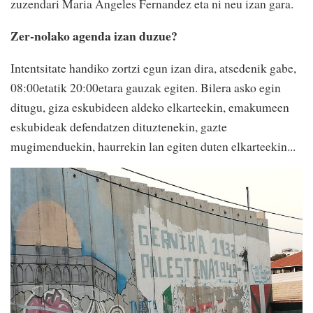
zuzendari Maria Angeles Fernandez eta ni neu izan gara.
Zer-nolako agenda izan duzue?
Intentsitate handiko zortzi egun izan dira, atsedenik gabe,
08:00etatik 20:00etara gauzak egiten. Bilera asko egin
ditugu, giza eskubideen aldeko elkarteekin, emakumeen
eskubideak defendatzen dituztenekin, gazte
mugimenduekin, haurrekin lan egiten duten elkarteekin...