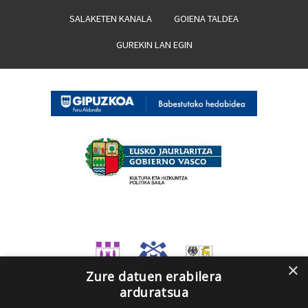
SALAKETEN KANALA
GOIENA TALDEA
GUREKIN LAN EGIN
×
Zure datuen erabilera
arduratsua