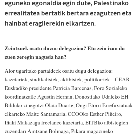
eguneko egonaldia egin dute, Palestinako
errealitatea bertatik bertara ezagutzen eta
hainbat eragilerekin elkartzen.
Zeintzuek osatu duzue delegazioa? Eta zein izan da
zuen zeregin nagusia han?
Alor ugaritako partaideek osatu dugu delegazioa:
kazetariek, sindikalistek, aktibistek, politikariek... CEAR
Euskadiko presidente Patricia Barcenas, Foro Sozialeko
koordinatzaile Agustin Hernan, Donostiako Udaleko EH
Bilduko zinegotzi Olaia Duarte, Ongi Etorri Errefuxiatuak
elkarteko Maite Santamaria, CCOOko Esther Piñeiro,
Iñaki Makazaga freelance kazetaria, EITBko albistegien
zuzendari Aintzane Bolinaga, Pikara magazineko