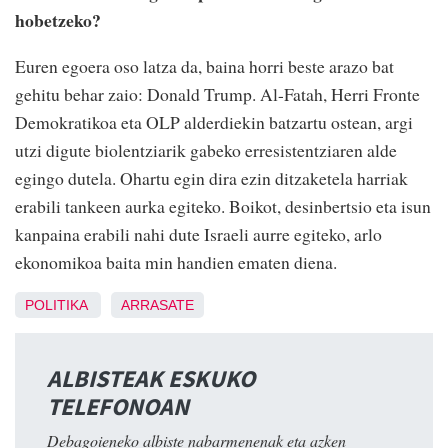
hobetzeko?
Euren egoera oso latza da, baina horri beste arazo bat
gehitu behar zaio: Donald Trump. Al-Fatah, Herri Fronte
Demokratikoa eta OLP alderdiekin batzartu ostean, argi
utzi digute biolentziarik gabeko erresistentziaren alde
egingo dutela. Ohartu egin dira ezin ditzaketela harriak
erabili tankeen aurka egiteko. Boikot, desinbertsio eta isun
kanpaina erabili nahi dute Israeli aurre egiteko, arlo
ekonomikoa baita min handien ematen diena.
POLITIKA
ARRASATE
ALBISTEAK ESKUKO
TELEFONOAN
Debagoieneko albiste nabarmenenak eta azken