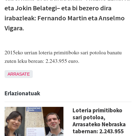
eta Jokin Belategi– eta bi bezero dira
irabazleak: Fernando Martin eta Anselmo
Vigara.
2015eko urrian loteria primitiboko sari potoloa banatu
zuten leku berean: 2.243.955 euro.
ARRASATE
Erlazionatuak
Loteria primitiboko
sari potoloa,
Arrasateko Nebraska
tabernan: 2.243.955