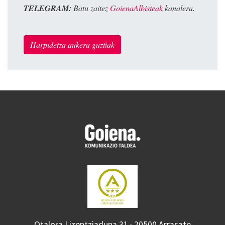
TELEGRAM:
Batu zaitez
GoienaAlbisteak
kanalera.
Harpidetza aukera guztiak
Otalora Lizentziaduna 31 · 20500 Arrasate