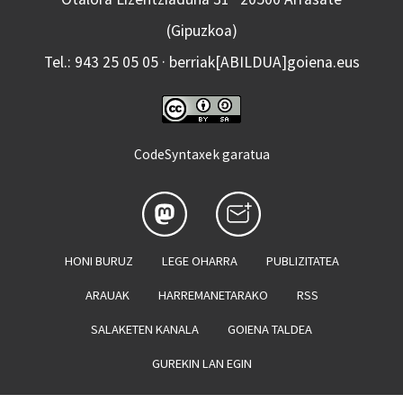
(Gipuzkoa)
Tel.: 943 25 05 05 · berriak[ABILDUA]goiena.eus
CodeSyntaxek garatua
HONI BURUZ
LEGE OHARRA
PUBLIZITATEA
ARAUAK
HARREMANETARAKO
RSS
SALAKETEN KANALA
GOIENA TALDEA
GUREKIN LAN EGIN