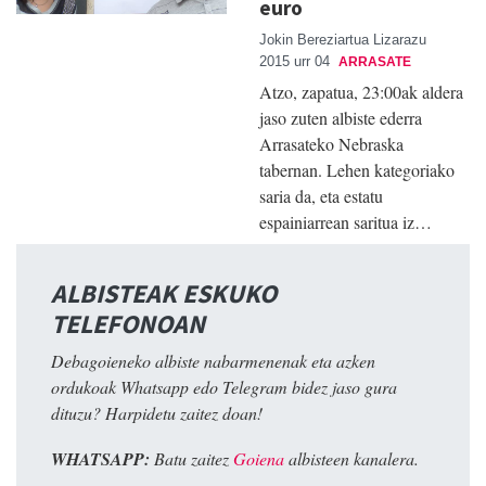
euro
Jokin Bereziartua Lizarazu
2015 urr 04
ARRASATE
Atzo, zapatua, 23:00ak aldera
jaso zuten albiste ederra
Arrasateko Nebraska
tabernan. Lehen kategoriako
saria da, eta estatu
espainiarrean saritua iz…
ALBISTEAK ESKUKO
TELEFONOAN
Debagoieneko albiste nabarmenenak eta azken
ordukoak Whatsapp edo Telegram bidez jaso gura
dituzu? Harpidetu zaitez doan!
WHATSAPP:
Batu zaitez
Goiena
albisteen kanalera.