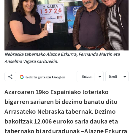
Nebraska tabernako Alazne Ezkurra, Fernando Martin eta
Anselmo Vigara sarituekin.
Entzun
Itzuli
Gehitu gaitzazu Googlen
Azaroaren 19ko Espainiako loteriako
bigarren sariaren bi dezimo banatu ditu
Arrasateko Nebraska tabernak. Dezimo
bakoitzak 12.006 euroko saria dauka eta
tabernako bi arduradunak –Alazne Ezkurra