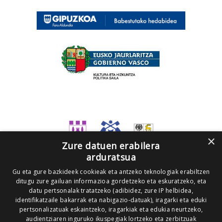
×
Zure datuen erabilera
arduratsua
Gu eta gure bazkideek cookieak eta antzeko teknologiak erabiltzen
ditugu zure gailuan informazioa gordetzeko eta eskuratzeko, eta
datu pertsonalak tratatzeko (adibidez, zure IP helbidea,
identifikatzaile bakarrak eta nabigazio-datuak), iragarki eta eduki
pertsonalizatuak eskaintzeko, iragarkiak eta edukia neurtzeko,
audientziaren inguruko ikuspegiak lortzeko eta zerbitzuak