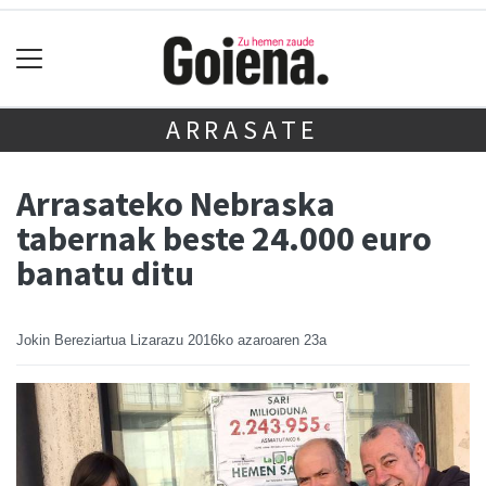
ARRASATE
Arrasateko Nebraska
tabernak beste 24.000 euro
banatu ditu
Jokin Bereziartua Lizarazu
2016ko azaroaren 23a