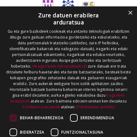
×
Zure datuen erabilera
arduratsua
Gu eta gure bazkideek cookieak eta antzeko teknologiak erabiltzen
ditugu zure gailuan informazioa gordetzeko eta eskuratzeko, eta
datu pertsonalak tratatzeko (adibidez, zure IP helbidea,
identifikatzaile bakarrak eta nabigazio-datuak), iragarki eta eduki
pertsonalizatuak eskaintzeko, iragarkiak eta edukia neurtzeko,
audientziaren inguruko ikuspegiak lortzeko eta zerbitzuak
hobetzeko.
Hirugarrenen hornitzaileek (4)
zure datuak ere trata
ditzakete helburu hauetarako eta beste batzuetarako, besteak beste
kokapen geografiko zehatzeko datuak eta gailuaren ezaugarriak
erabiliz. Zure aukerak webgune honi soilik aplikatzen zaizkio.
Hornitzaile batzuek baimena beharrean interes legitimoa oinarri
gisa erabil dezakete; aurka egiteko eskubidea duzu
Iragarkien
ezarpenak
atalean. Zure baimena edozein unetan ken dezakezu
Cookieen ezarpenak
atalean.
Pribatutasun-politika
BEHAR-BEHARREZKOA
ERRENDIMENDUA
BIDERATZEA
FUNTZIONALTASUNA