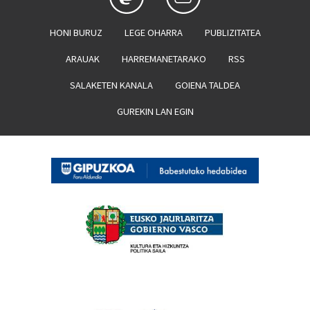
HONI BURUZ
LEGE OHARRA
PUBLIZITATEA
ARAUAK
HARREMANETARAKO
RSS
SALAKETEN KANALA
GOIENA TALDEA
GUREKIN LAN EGIN