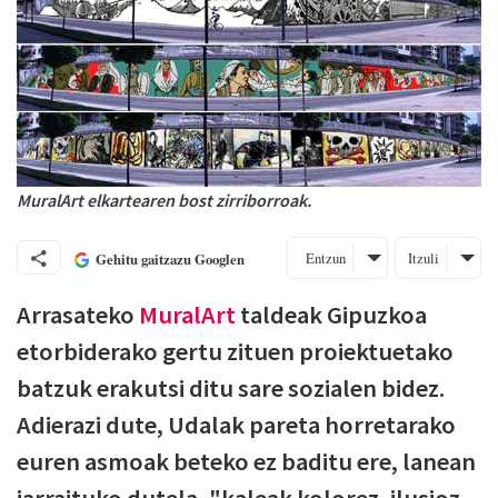
MuralArt elkartearen bost zirriborroak.
Entzun
Itzuli
Gehitu gaitzazu Googlen
Arrasateko
MuralArt
taldeak Gipuzkoa
etorbiderako gertu zituen proiektuetako
batzuk erakutsi ditu sare sozialen bidez.
Adierazi dute, Udalak pareta horretarako
euren asmoak beteko ez baditu ere, lanean