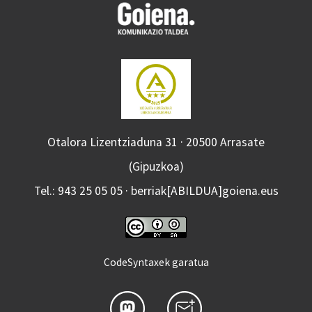
Otalora Lizentziaduna 31 · 20500 Arrasate
(Gipuzkoa)
Tel.: 943 25 05 05 · berriak[ABILDUA]goiena.eus
CodeSyntaxek garatua