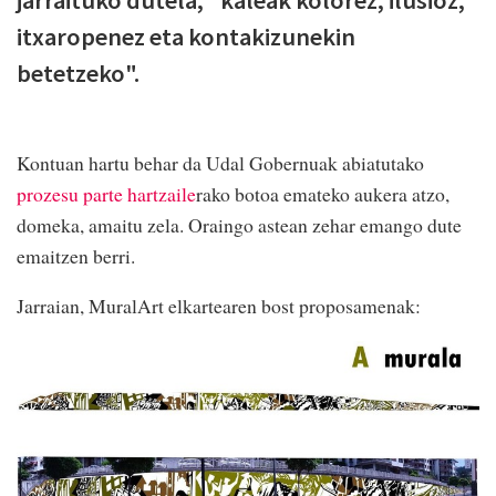
jarraituko dutela, "kaleak kolorez, ilusioz,
itxaropenez eta kontakizunekin
betetzeko".
Kontuan hartu behar da Udal Gobernuak abiatutako
prozesu parte hartzaile
rako botoa emateko aukera atzo,
domeka, amaitu zela. Oraingo astean zehar emango dute
emaitzen berri.
Jarraian, MuralArt elkartearen bost proposamenak: