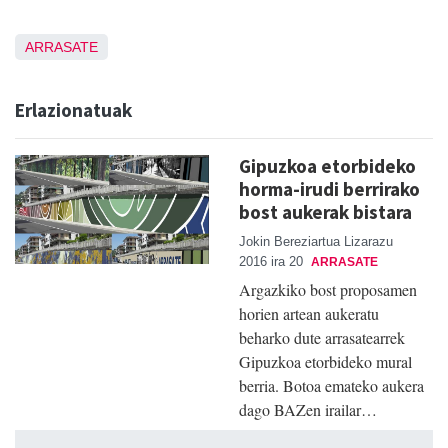
ARRASATE
Erlazionatuak
Gipuzkoa etorbideko
horma-irudi berrirako
bost aukerak bistara
Jokin Bereziartua Lizarazu
2016 ira 20
ARRASATE
Argazkiko bost proposamen
horien artean aukeratu
beharko dute arrasatearrek
Gipuzkoa etorbideko mural
berria. Botoa emateko aukera
dago BAZen irailar…