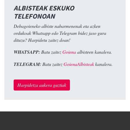
ALBISTEAK ESKUKO
TELEFONOAN
Debagoieneko albiste nabarmenenak eta azken
ordukoak Whatsapp edo Telegram bidez jaso gura
dituzu? Harpidetu zaitez doan!
WHATSAPP:
Batu zaitez
Goiena
albisteen kanalera.
TELEGRAM:
Batu zaitez
GoienaAlbisteak
kanalera.
Harpidetza aukera guztiak