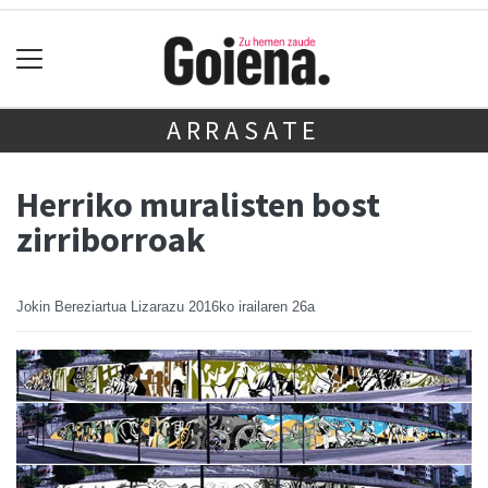
ARRASATE
Herriko muralisten bost
zirriborroak
Jokin Bereziartua Lizarazu
2016ko irailaren 26a