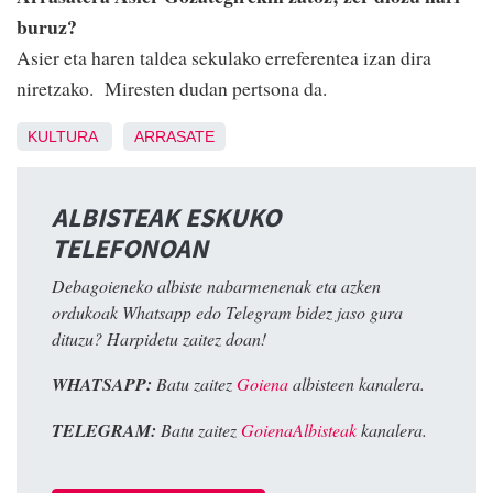
buruz?
Asier eta haren taldea sekulako erreferentea izan dira
niretzako. Miresten dudan pertsona da.
KULTURA
ARRASATE
ALBISTEAK ESKUKO
TELEFONOAN
Debagoieneko albiste nabarmenenak eta azken
ordukoak Whatsapp edo Telegram bidez jaso gura
dituzu? Harpidetu zaitez doan!
WHATSAPP:
Batu zaitez
Goiena
albisteen kanalera.
TELEGRAM:
Batu zaitez
GoienaAlbisteak
kanalera.