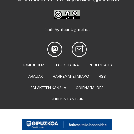
CodeSyntaxek garatua
HONI BURUZ
LEGE OHARRA
PUBLIZITATEA
ARAUAK
HARREMANETARAKO
RSS
SALAKETEN KANALA
GOIENA TALDEA
GUREKIN LAN EGIN