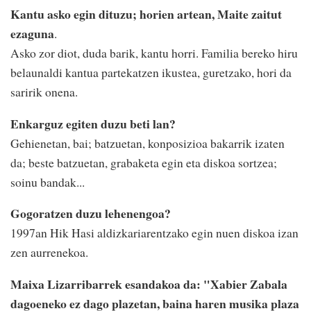
Kantu asko egin dituzu; horien artean, Maite zaitut
ezaguna
.
Asko zor diot, duda barik, kantu horri. Familia bereko hiru
belaunaldi kantua partekatzen ikustea, guretzako, hori da
saririk onena.
Enkarguz egiten duzu beti lan?
Gehienetan, bai; batzuetan, konposizioa bakarrik izaten
da; beste batzuetan, grabaketa egin eta diskoa sortzea;
soinu bandak...
Gogoratzen duzu lehenengoa?
1997an Hik Hasi aldizkariarentzako egin nuen diskoa izan
zen aurrenekoa.
Maixa Lizarribarrek esandakoa da: "Xabier Zabala
dagoeneko ez dago plazetan, baina haren musika plaza