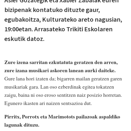
bizipenak kontatuko dituzte gaur,
egubakoitza, Kulturateko areto nagusian,
19:00etan. Arrasateko Trikiti Eskolaren
eskutik datoz.
Zure izena sarritan ezkutatuta geratzen den arren,
zure izana musikari askoren lanean aurki daiteke.
Gure lana hori izaten da; bigarren mailan geratzen garen
musikariak gara. Lan oso ezberdinak egitea tokatzen
zaigu, baina ni oso eroso sentitzen naiz posizio horretan.
Egunero ikasten ari naizen sentsazioa dut.
Pirritx, Porrotx eta Marimotots pailazoak aspaldiko
lagunak dituzu.