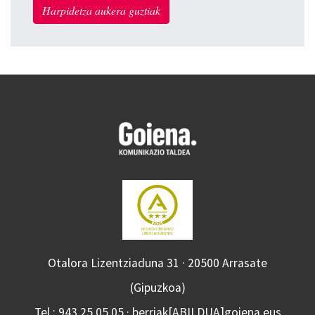
Harpidetza aukera guztiak
Otalora Lizentziaduna 31 · 20500 Arrasate
(Gipuzkoa)
Tel.: 943 25 05 05 · berriak[ABILDUA]goiena.eus