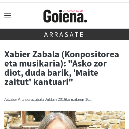
ARRASATE
Xabier Zabala (Konpositorea
eta musikaria): "Asko zor
diot, duda barik, 'Maite
zaitut' kantuari"
Aitziber Aranburuzabala Juldain
2016ko irailaren 16a