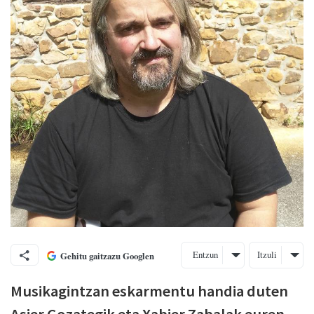
Entzun
Itzuli
Gehitu gaitzazu Googlen
Musikagintzan eskarmentu handia duten
Asier Gozategik eta Xabier Zabalak euren