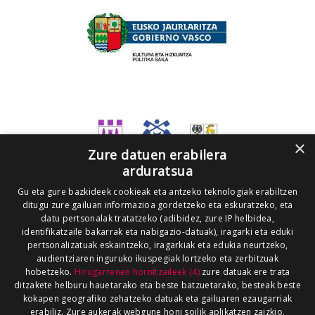
×
Zure datuen erabilera
arduratsua
Gu eta gure bazkideek cookieak eta antzeko teknologiak erabiltzen
ditugu zure gailuan informazioa gordetzeko eta eskuratzeko, eta
datu pertsonalak tratatzeko (adibidez, zure IP helbidea,
identifikatzaile bakarrak eta nabigazio-datuak), iragarki eta eduki
pertsonalizatuak eskaintzeko, iragarkiak eta edukia neurtzeko,
audientziaren inguruko ikuspegiak lortzeko eta zerbitzuak
hobetzeko.
Hirugarrenen hornitzaileek (4)
zure datuak ere trata
ditzakete helburu hauetarako eta beste batzuetarako, besteak beste
kokapen geografiko zehatzeko datuak eta gailuaren ezaugarriak
erabiliz. Zure aukerak webgune honi soilik aplikatzen zaizkio.