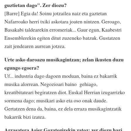
guztietan dago". Zer diozu?
[Barre] Egia da! Soinu jotzailea naiz eta gaztetan
Nafarroako herri txiki askotara joaten nintzen. Geroago,
Basakabi taldearekin erromeriak... Gaur egun, Kaabestri
Ensemblerekin egiten ditut zuzeneko batzuk. Gustatzen
zait jendearen aurrean jotzea.
Urte asko daroazu musikagintzan; zelan ikusten duzu
egungo egoera?
Uf... industria dago dagoen moduan, baina ez bakarrik
musika alorrean. Negozioari baino gehiago,
kreatibitateari begiratzen diot. Euskal Herrian izugarrizko
sormena dago; musikari asko eta oso onak daude.
Gertatzen dena da, baina, ez dela erraza musikagintzatik
bakarrik bizi izatea.
Arrasatera Asier Gozategirekin zatoz; zer diozu hari