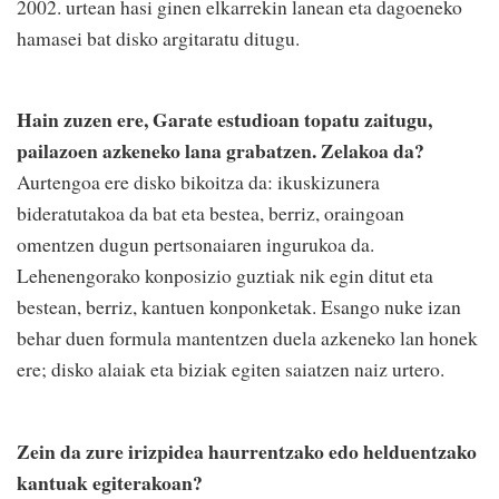
2002. urtean hasi ginen elkarrekin lanean eta dagoeneko
hamasei bat disko argitaratu ditugu.
Hain zuzen ere, Garate estudioan topatu zaitugu,
pailazoen azkeneko lana grabatzen. Zelakoa da?
Aurtengoa ere disko bikoitza da: ikuskizunera
bideratutakoa da bat eta bestea, berriz, oraingoan
omentzen dugun pertsonaiaren ingurukoa da.
Lehenengorako konposizio guztiak nik egin ditut eta
bestean, berriz, kantuen konponketak. Esango nuke izan
behar duen formula mantentzen duela azkeneko lan honek
ere; disko alaiak eta biziak egiten saiatzen naiz urtero.
Zein da zure irizpidea haurrentzako edo helduentzako
kantuak egiterakoan?