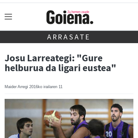
ARRASATE
Josu Larreategi: "Gure
helburua da ligari eustea"
Maider Arregi
2016ko irailaren 11