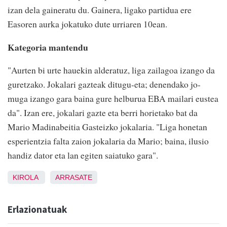
izan dela gaineratu du. Gainera, ligako partidua ere
Easoren aurka jokatuko dute urriaren 10ean.
Kategoria mantendu
"Aurten bi urte hauekin alderatuz, liga zailagoa izango da
guretzako. Jokalari gazteak ditugu-eta; denendako jo-
muga izango gara baina gure helburua EBA mailari eustea
da". Izan ere, jokalari gazte eta berri horietako bat da
Mario Madinabeitia Gasteizko jokalaria. "Liga honetan
esperientzia falta zaion jokalaria da Mario; baina, ilusio
handiz dator eta lan egiten saiatuko gara".
KIROLA
ARRASATE
Erlazionatuak