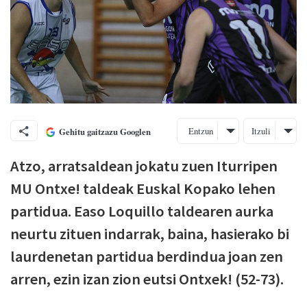
Entzun
Itzuli
Gehitu gaitzazu Googlen
Atzo, arratsaldean jokatu zuen Iturripen
MU Ontxe! taldeak Euskal Kopako lehen
partidua. Easo Loquillo taldearen aurka
neurtu zituen indarrak, baina, hasierako bi
laurdenetan partidua berdindua joan zen
arren, ezin izan zion eutsi Ontxek! (52-73).