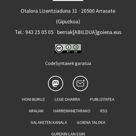
Otalora Lizentziaduna 31 · 20500 Arrasate
(Gipuzkoa)
Tel.: 943 25 05 05 · berriak[ABILDUA]goiena.eus
CodeSyntaxek garatua
HONI BURUZ
LEGE OHARRA
PUBLIZITATEA
ARAUAK
HARREMANETARAKO
RSS
SALAKETEN KANALA
GOIENA TALDEA
GUREKIN LAN EGIN