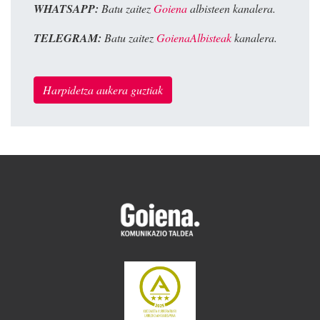
WHATSAPP:
Batu zaitez
Goiena
albisteen kanalera.
TELEGRAM:
Batu zaitez
GoienaAlbisteak
kanalera.
Harpidetza aukera guztiak