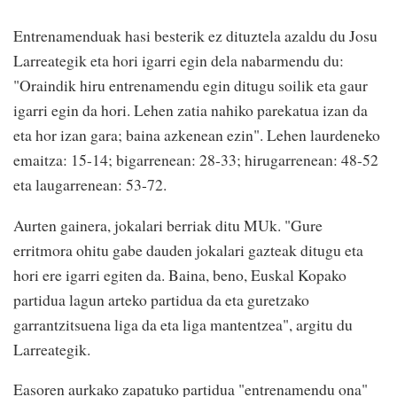
Entrenamenduak hasi besterik ez dituztela azaldu du Josu
Larreategik eta hori igarri egin dela nabarmendu du:
"Oraindik hiru entrenamendu egin ditugu soilik eta gaur
igarri egin da hori. Lehen zatia nahiko parekatua izan da
eta hor izan gara; baina azkenean ezin". Lehen laurdeneko
emaitza: 15-14; bigarrenean: 28-33; hirugarrenean: 48-52
eta laugarrenean: 53-72.
Aurten gainera, jokalari berriak ditu MUk. "Gure
erritmora ohitu gabe dauden jokalari gazteak ditugu eta
hori ere igarri egiten da. Baina, beno, Euskal Kopako
partidua lagun arteko partidua da eta guretzako
garrantzitsuena liga da eta liga mantentzea", argitu du
Larreategik.
Easoren aurkako zapatuko partidua "entrenamendu ona"