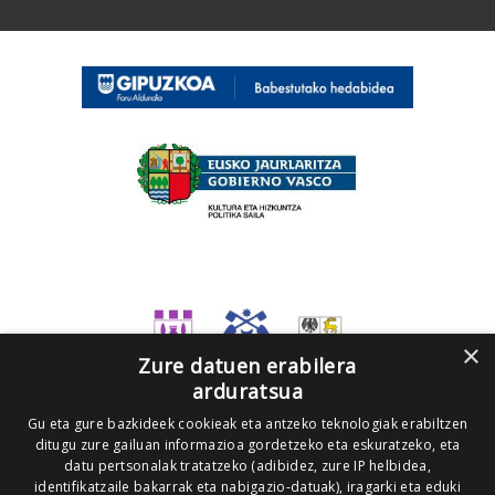
×
Zure datuen erabilera
arduratsua
Gu eta gure bazkideek cookieak eta antzeko teknologiak erabiltzen
ditugu zure gailuan informazioa gordetzeko eta eskuratzeko, eta
datu pertsonalak tratatzeko (adibidez, zure IP helbidea,
identifikatzaile bakarrak eta nabigazio-datuak), iragarki eta eduki