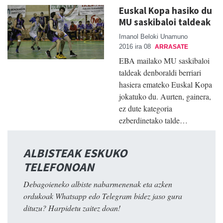
Euskal Kopa hasiko du
MU saskibaloi taldeak
Imanol Beloki Unamuno
2016 ira 08
ARRASATE
EBA mailako MU saskibaloi
taldeak denboraldi berriari
hasiera emateko Euskal Kopa
jokatuko du. Aurten, gainera,
ez dute kategoria
ezberdinetako talde…
ALBISTEAK ESKUKO
TELEFONOAN
Debagoieneko albiste nabarmenenak eta azken
ordukoak Whatsapp edo Telegram bidez jaso gura
dituzu? Harpidetu zaitez doan!