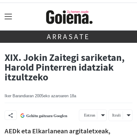
ARRASATE
XIX. Jokin Zaitegi sariketan,
Harold Pinterren idatziak
itzultzeko
Iker Barandiaran
2005eko azaroaren 18a
Entzun
Itzuli
Gehitu gaitzazu Googlen
AEDk eta Elkarlanean argitaletxeak,