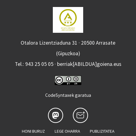
Otalora Lizentziaduna 31 · 20500 Arrasate
(Gipuzkoa)
Tel.: 943 25 05 05 · berriak[ABILDUA]goiena.eus
CodeSyntaxek garatua
HONI BURUZ
LEGE OHARRA
PUBLIZITATEA