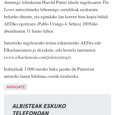
Aurtengo lehiaketan Harold Pinter idazle ingelesaren
The
Lover
antzezlaneko lehenengo orrialdeak euskaratu
beharko dituzte, eta egindako lan horren hiru kopia bidali
AEDko egoitzara (Pablo Uranga 4, behea) 2005eko
abenduaren 31 baino lehen.
Jatorrizko ingelesezko testua eskuratzeko AEDra edo
Elkarlaneanera jo dezakete, edo bestela interneten
(
www.elkarlanean.com/jokinzaitegi
).
Irabazleak 3.000 euroko beka jasoko du Pinterren
antzerki-lanen bilduma osorik itzultzeko.
ARRASATE
ALBISTEAK ESKUKO
TELEFONOAN