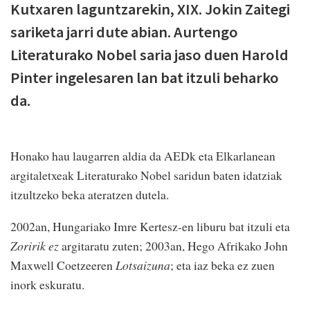
Kutxaren laguntzarekin, XIX. Jokin Zaitegi
sariketa jarri dute abian. Aurtengo
Literaturako Nobel saria jaso duen Harold
Pinter ingelesaren lan bat itzuli beharko
da.
Honako hau laugarren aldia da AEDk eta Elkarlanean
argitaletxeak Literaturako Nobel saridun baten idatziak
itzultzeko beka ateratzen dutela.
2002an, Hungariako Imre Kertesz-en liburu bat itzuli eta
Zoririk ez
argitaratu zuten; 2003an, Hego Afrikako John
Maxwell Coetzeeren
Lotsaizuna
; eta iaz beka ez zuen
inork eskuratu.