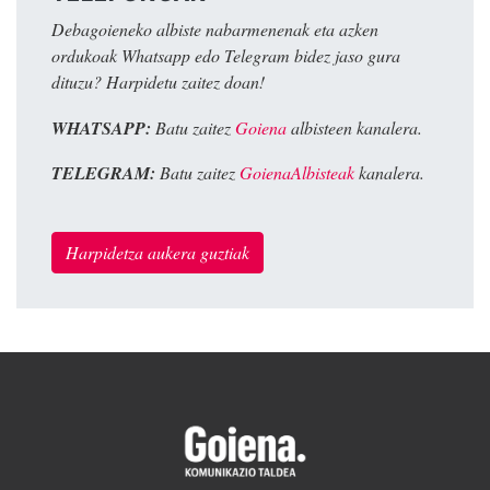
Debagoieneko albiste nabarmenenak eta azken
ordukoak Whatsapp edo Telegram bidez jaso gura
dituzu? Harpidetu zaitez doan!
WHATSAPP:
Batu zaitez
Goiena
albisteen kanalera.
TELEGRAM:
Batu zaitez
GoienaAlbisteak
kanalera.
Harpidetza aukera guztiak