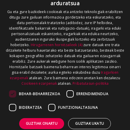
arduratsua
Gu eta gure bazkideek cookieak eta antzeko teknologiak erabiltzen
ditugu zure gailuan informazioa gordetzeko eta eskuratzeko, eta
datu pertsonalak tratatzeko (adibidez, zure IP helbidea,
identifikatzaile bakarrak eta nabigazio-datuak), iragarki eta eduki
pertsonalizatuak eskaintzeko, iragarkiak eta edukia neurtzeko,
audientziaren inguruko ikuspegiak lortzeko eta zerbitzuak
hobetzeko.
Hirugarrenen hornitzaileek (4)
zure datuak ere trata
ditzakete helburu hauetarako eta beste batzuetarako, besteak beste
kokapen geografiko zehatzeko datuak eta gailuaren ezaugarriak
erabiliz. Zure aukerak webgune honi soilik aplikatzen zaizkio.
Hornitzaile batzuek baimena beharrean interes legitimoa oinarri
gisa erabil dezakete; aurka egiteko eskubidea duzu
Iragarkien
ezarpenak
atalean. Zure baimena edozein unetan ken dezakezu
Cookieen ezarpenak
atalean.
Pribatutasun-politika
BEHAR-BEHARREZKOA
ERRENDIMENDUA
BIDERATZEA
FUNTZIONALTASUNA
GUZTIAK ONARTU
GUZTIAK UKATU