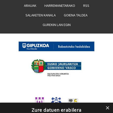
ARAUAK
HARREMANETARAKO
RSS
SALAKETEN KANALA
GOIENA TALDEA
GUREKIN LAN EGIN
×
Zure datuen erabilera