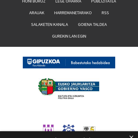
HONI BURUZ
LEGE OHARRA
PUBLIZITATEA
ARAUAK
HARREMANETARAKO
RSS
SALAKETEN KANALA
GOIENA TALDEA
GUREKIN LAN EGIN
×