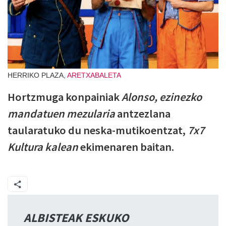
HERRIKO PLAZA,
ARETXABALETA
Hortzmuga konpainiak
Alonso, ezinezko
mandatuen mezularia
antzezlana
taularatuko du neska-mutikoentzat,
7x7
Kultura kalean
ekimenaren baitan.
ALBISTEAK ESKUKO