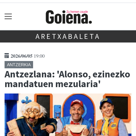
ARETXABALETA
2026/06/05
19:00
ANTZERKIA
Antzezlana: 'Alonso, ezinezko
mandatuen mezularia'