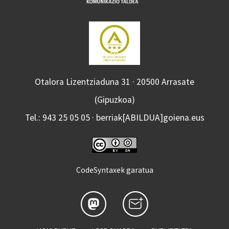
Otalora Lizentziaduna 31 · 20500 Arrasate
(Gipuzkoa)
Tel.: 943 25 05 05 · berriak[ABILDUA]goiena.eus
CodeSyntaxek garatua