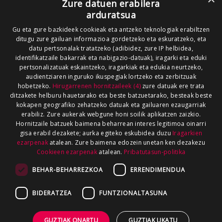
Zure datuen erabilera
arduratsua
Gu eta gure bazkideek cookieak eta antzeko teknologiak erabiltzen
ditugu zure gailuan informazioa gordetzeko eta eskuratzeko, eta
datu pertsonalak tratatzeko (adibidez, zure IP helbidea,
identifikatzaile bakarrak eta nabigazio-datuak), iragarki eta eduki
pertsonalizatuak eskaintzeko, iragarkiak eta edukia neurtzeko,
audientziaren inguruko ikuspegiak lortzeko eta zerbitzuak
hobetzeko.
Hirugarrenen hornitzaileek (4)
zure datuak ere trata
ditzakete helburu hauetarako eta beste batzuetarako, besteak beste
kokapen geografiko zehatzeko datuak eta gailuaren ezaugarriak
erabiliz. Zure aukerak webgune honi soilik aplikatzen zaizkio.
Hornitzaile batzuek baimena beharrean interes legitimoa oinarri
gisa erabil dezakete; aurka egiteko eskubidea duzu
Iragarkien
ezarpenak
atalean. Zure baimena edozein unetan ken dezakezu
Cookieen ezarpenak
atalean.
Pribatutasun-politika
BEHAR-BEHARREZKOA
ERRENDIMENDUA
BIDERATZEA
FUNTZIONALTASUNA
GUZTIAK ONARTU
GUZTIAK UKATU