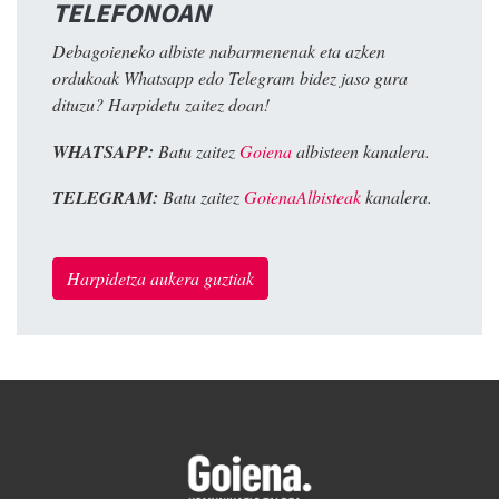
TELEFONOAN
Debagoieneko albiste nabarmenenak eta azken
ordukoak Whatsapp edo Telegram bidez jaso gura
dituzu? Harpidetu zaitez doan!
WHATSAPP:
Batu zaitez
Goiena
albisteen kanalera.
TELEGRAM:
Batu zaitez
GoienaAlbisteak
kanalera.
Harpidetza aukera guztiak