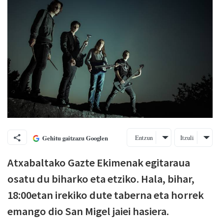
Entzun
Itzuli
Gehitu gaitzazu Googlen
Atxabaltako Gazte Ekimenak egitaraua
osatu du biharko eta etziko. Hala, bihar,
18:00etan irekiko dute taberna eta horrek
emango dio San Migel jaiei hasiera.