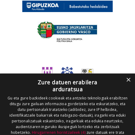
×
Zure datuen erabilera
arduratsua
Gu eta gure bazkideek cookieak eta antzeko teknologiak erabiltzen
ditugu zure gailuan informazioa gordetzeko eta eskuratzeko, eta
datu pertsonalak tratatzeko (adibidez, zure IP helbidea,
identifikatzaile bakarrak eta nabigazio-datuak), iragarki eta eduki
pertsonalizatuak eskaintzeko, iragarkiak eta edukia neurtzeko,
audientziaren inguruko ikuspegiak lortzeko eta zerbitzuak
hobetzeko.
Hirugarrenen hornitzaileek (4)
zure datuak ere trata