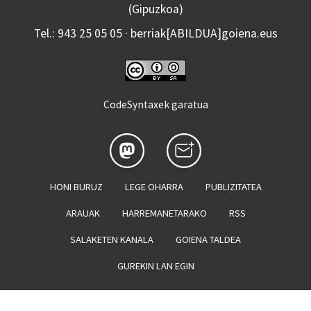
(Gipuzkoa)
Tel.: 943 25 05 05 · berriak[ABILDUA]goiena.eus
CodeSyntaxek garatua
HONI BURUZ
LEGE OHARRA
PUBLIZITATEA
ARAUAK
HARREMANETARAKO
RSS
SALAKETEN KANALA
GOIENA TALDEA
GUREKIN LAN EGIN