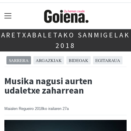
ARETXABALETAKO SANMIGELAK
2018
SARRERA
ARGAZKIAK
BIDEOAK
EGITARAUA
Musika nagusi aurten
udaletxe zaharrean
Maialen Regueiro
2018ko irailaren 27a