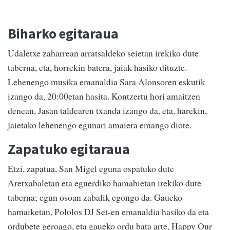
Biharko egitaraua
Udaletxe zaharrean arratsaldeko seietan irekiko dute
taberna, eta, horrekin batera, jaiak hasiko dituzte.
Lehenengo musika emanaldia Sara Alonsoren eskutik
izango da, 20:00etan hasita. Kontzertu hori amaitzen
denean, Jasan taldearen txanda izango da, eta, harekin,
jaietako lehenengo egunari amaiera emango diote.
Zapatuko egitaraua
Etzi, zapatua, San Migel eguna ospatuko dute
Aretxabaletan eta eguerdiko hamabietan irekiko dute
taberna; egun osoan zabalik egongo da. Gaueko
hamaiketan, Pololos DJ Set-en emanaldia hasiko da eta
ordubete geroago, eta gaueko ordu bata arte, Happy Our