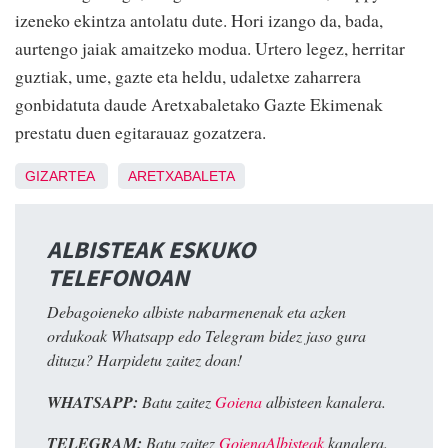
izeneko ekintza antolatu dute. Hori izango da, bada,
aurtengo jaiak amaitzeko modua. Urtero legez, herritar
guztiak, ume, gazte eta heldu, udaletxe zaharrera
gonbidatuta daude Aretxabaletako Gazte Ekimenak
prestatu duen egitarauaz gozatzera.
GIZARTEA
ARETXABALETA
ALBISTEAK ESKUKO
TELEFONOAN
Debagoieneko albiste nabarmenenak eta azken
ordukoak Whatsapp edo Telegram bidez jaso gura
dituzu? Harpidetu zaitez doan!
WHATSAPP:
Batu zaitez
Goiena
albisteen kanalera.
TELEGRAM:
Batu zaitez
GoienaAlbisteak
kanalera.