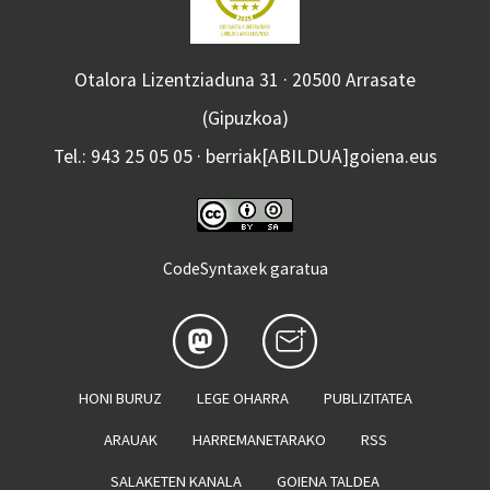
Otalora Lizentziaduna 31 · 20500 Arrasate
(Gipuzkoa)
Tel.: 943 25 05 05 · berriak[ABILDUA]goiena.eus
CodeSyntaxek garatua
HONI BURUZ
LEGE OHARRA
PUBLIZITATEA
ARAUAK
HARREMANETARAKO
RSS
SALAKETEN KANALA
GOIENA TALDEA