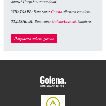
dituzu? Harpidetu zaitez doan!
WHATSAPP:
Batu zaitez
Goiena
albisteen kanalera.
TELEGRAM:
Batu zaitez
GoienaAlbisteak
kanalera.
Harpidetza aukera guztiak