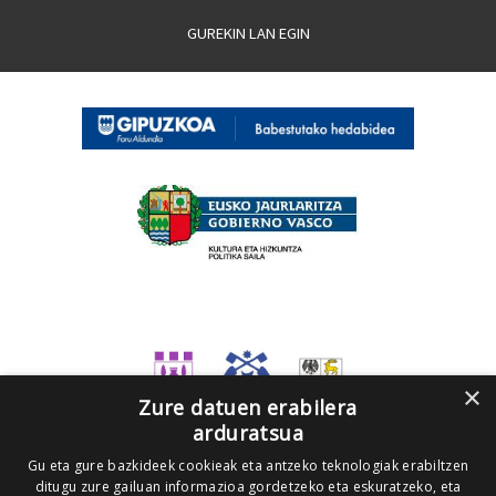
GUREKIN LAN EGIN
×
Zure datuen erabilera
arduratsua
Gu eta gure bazkideek cookieak eta antzeko teknologiak erabiltzen
ditugu zure gailuan informazioa gordetzeko eta eskuratzeko, eta