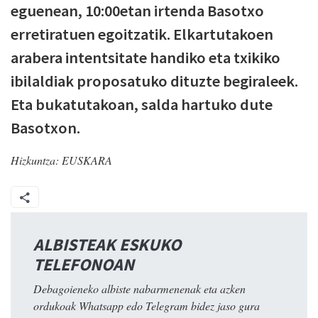
eguenean, 10:00etan irtenda Basotxo
erretiratuen egoitzatik. Elkartutakoen
arabera intentsitate handiko eta txikiko
ibilaldiak proposatuko dituzte begiraleek.
Eta bukatutakoan, salda hartuko dute
Basotxon.
Hizkuntza:
EUSKARA
ALBISTEAK ESKUKO
TELEFONOAN
Debagoieneko albiste nabarmenenak eta azken
ordukoak Whatsapp edo Telegram bidez jaso gura