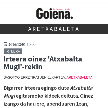
ARETXABALETA
2016/12/01
10:00
IRTEERA
Irteera oinez 'Atxabalta
Mugi'-rekin
BASOTXO ERRETIRATUEN ELKARTEA,
ARETXABALETA
Bigarren irteera egingo dute
Atxabalta
Mugi
egitasmoko kideek deituta. Oinez
izango da hau ere, abenduaren 1ean,