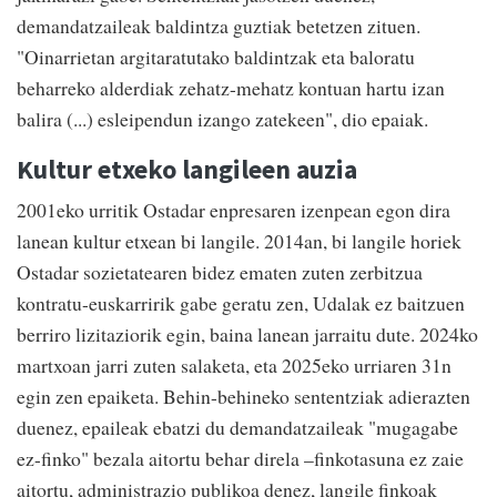
demandatzaileak baldintza guztiak betetzen zituen.
"Oinarrietan argitaratutako baldintzak eta baloratu
beharreko alderdiak zehatz-mehatz kontuan hartu izan
balira (...) esleipendun izango zatekeen", dio epaiak.
Kultur etxeko langileen auzia
2001eko urritik Ostadar enpresaren izenpean egon dira
lanean kultur etxean bi langile. 2014an, bi langile horiek
Ostadar sozietatearen bidez ematen zuten zerbitzua
kontratu-euskarririk gabe geratu zen, Udalak ez baitzuen
berriro lizitaziorik egin, baina lanean jarraitu dute. 2024ko
martxoan jarri zuten salaketa, eta 2025eko urriaren 31n
egin zen epaiketa. Behin-behineko sententziak adierazten
duenez, epaileak ebatzi du demandatzaileak "mugagabe
ez-finko" bezala aitortu behar direla –finkotasuna ez zaie
aitortu, administrazio publikoa denez, langile finkoak