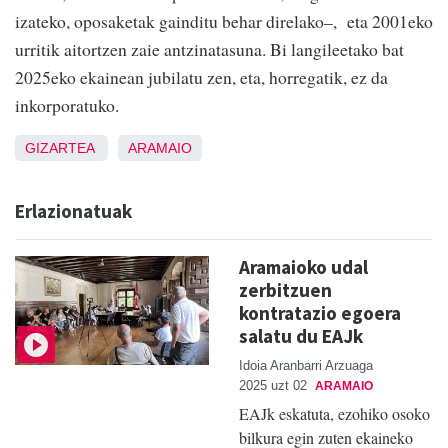
izateko, oposaketak gainditu behar direlako–, eta 2001eko
urritik aitortzen zaie antzinatasuna. Bi langileetako bat
2025eko ekainean jubilatu zen, eta, horregatik, ez da
inkorporatuko.
GIZARTEA
ARAMAIO
Erlazionatuak
Aramaioko udal
zerbitzuen
kontratazio egoera
salatu du EAJk
Idoia Aranbarri Arzuaga
2025 uzt 02
ARAMAIO
EAJk eskatuta, ezohiko osoko
bilkura egin zuten ekaineko