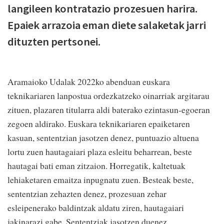
langileen kontratazio prozesuen harira.
Epaiek arrazoia eman diete salaketak jarri
dituzten pertsonei.
Aramaioko Udalak 2022ko abenduan euskara
teknikariaren lanpostua ordezkatzeko oinarriak argitarau
zituen, plazaren titularra aldi baterako ezintasun-egoeran
zegoen aldirako. Euskara teknikariaren epaiketaren
kasuan, sententzian jasotzen denez, puntuazio altuena
lortu zuen hautagaiari plaza esleitu beharrean, beste
hautagai bati eman zitzaion. Horregatik, kaltetuak
lehiaketaren emaitza inpugnatu zuen. Besteak beste,
sententzian zehazten denez, prozesuan zehar
esleipenerako baldintzak aldatu ziren, hautagaiari
jakinarazi gabe. Sententziak jasotzen duenez,