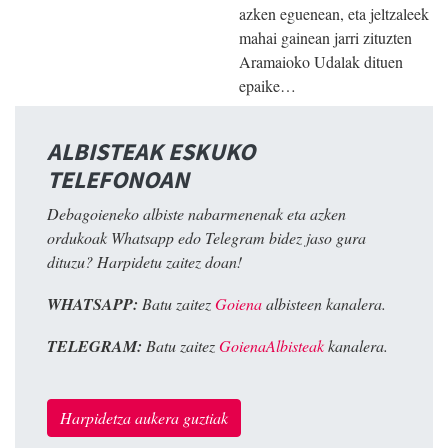
azken eguenean, eta jeltzaleek
mahai gainean jarri zituzten
Aramaioko Udalak dituen
epaike…
ALBISTEAK ESKUKO
TELEFONOAN
Debagoieneko albiste nabarmenenak eta azken
ordukoak Whatsapp edo Telegram bidez jaso gura
dituzu? Harpidetu zaitez doan!
WHATSAPP:
Batu zaitez
Goiena
albisteen kanalera.
TELEGRAM:
Batu zaitez
GoienaAlbisteak
kanalera.
Harpidetza aukera guztiak