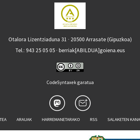
Otalora Lizentziaduna 31 · 20500 Arrasate (Gipuzkoa)
Tel.: 943 25 05 05 · berriak[ABILDUA]goiena.eus
CodeSyntaxek garatua
ATEA
ARAUAK
HARREMANETARAKO
RSS
SALAKETEN KAN