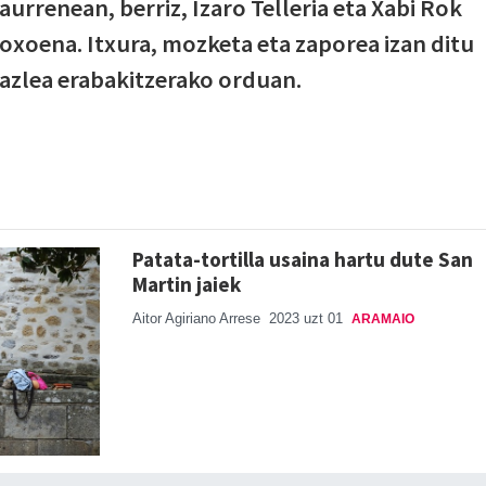
urrenean, berriz, Izaro Telleria eta Xabi Rok
goxoena. Itxura, mozketa eta zaporea izan ditu
azlea erabakitzerako orduan.
Patata-tortilla usaina hartu dute San
Martin jaiek
Aitor Agiriano Arrese
2023 uzt 01
ARAMAIO