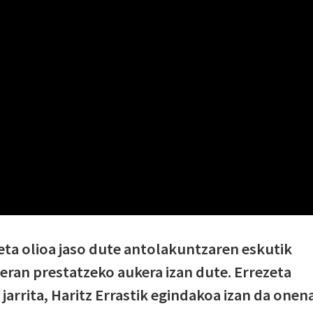
 eta olioa jaso dute antolakuntzaren eskutik
 eran prestatzeko aukera izan dute. Errezeta
arrita, Haritz Errastik egindakoa izan da onen