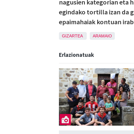
nagusien kategorian eta ha
egindako tortilla izan da 
epaimahaiak kontuan irab
GIZARTEA
ARAMAIO
Erlazionatuak