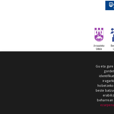
Gu eta gure
gordet
identifika
iragark
hobetzeko
beste batzu
erabili
beharrean 
ezarpen
AIARALDEA
AIKOR
AIURRI
ALEA
BEGITU
ERRAN
EUSKALERRIA IRRA