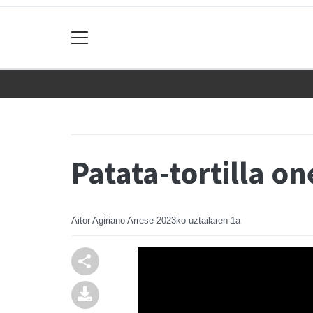
Patata-tortilla o
Aitor Agiriano Arrese
2023ko uztailaren 1a