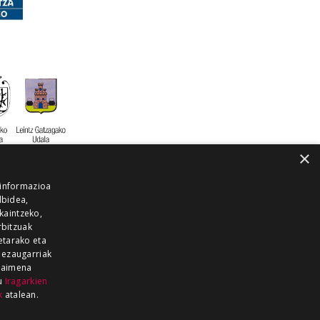
×
 informazioa
lbidea,
skaintzeko,
rbitzuak
etarako eta
 ezaugarriak
 baimena
zu
Iragarkien
k
atalean.
EITIA GUKA
AZKOITIA GUKA
BARRENA
GUKA
GUKA TELEBISTA
HIRUKA