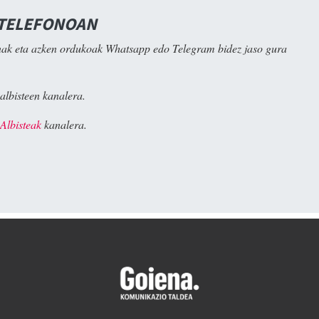
 TELEFONOAN
ak eta azken ordukoak Whatsapp edo Telegram bidez jaso gura
albisteen kanalera.
Albisteak
kanalera.