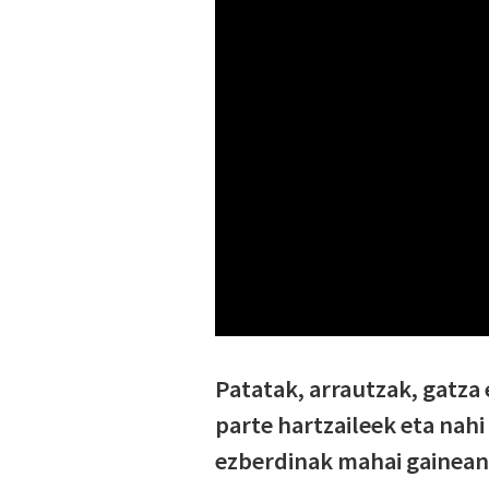
Patatak, arrautzak, gatza
parte hartzaileek eta nahi
ezberdinak mahai gainean j