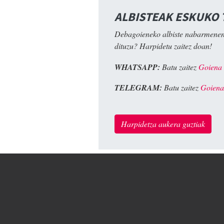
ALBISTEAK ESKUKO
Debagoieneko albiste nabarmenen
dituzu? Harpidetu zaitez doan!
WHATSAPP:
Batu zaitez
Goiena
TELEGRAM:
Batu zaitez
Goiena
Harpidetza aukera guztiak