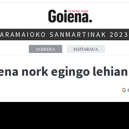
ARAMAIOKO SANMARTINAK 2023
SARRERA
EGITARAUA
nena nork egingo lehian